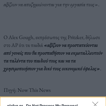
αξίζουν να αποζημιώνονται για την εργασία τους»
.
Ο Alex Gough, εκπρόσωπος της Pritzker, δήλωσε
στο AP ότι τα παιδιά
«αξίζουν να προστατεύονται
από γονείς που θα προσπαθήσουν να εκμεταλλευτούν
τα ταλέντα του παιδιού τους και να τα
χρησιμοποιήσουν για δικό τους οικονομικό όφελος»
.
Πηγή: Now This News
olafaq.gr -
Do Not Process My Personal