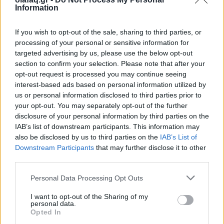
Information
If you wish to opt-out of the sale, sharing to third parties, or
processing of your personal or sensitive information for
targeted advertising by us, please use the below opt-out
section to confirm your selection. Please note that after your
Ακολουθήστε το OLAFAQ
opt-out request is processed you may continue seeing
στο Google News
interest-based ads based on personal information utilized by
us or personal information disclosed to third parties prior to
your opt-out. You may separately opt-out of the further
disclosure of your personal information by third parties on the
IAB’s list of downstream participants. This information may
also be disclosed by us to third parties on the
IAB’s List of
Downstream Participants
that may further disclose it to other
Newsroom
third parties.
Personal Data Processing Opt Outs
Ετικέτες :
influencer
,
Influencers
,
Social Media
,
Vlog
,
Youtube
,
I want to opt-out of the Sharing of my
παιδική εργασία
.
personal data.
Opted In