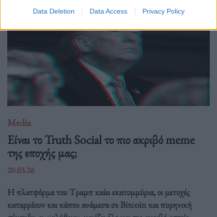
Data Deletion
Data Access
Privacy Policy
Media
Είναι το Truth Social το πιο ακριβό meme
της εποχής μας;
20.03.26
Η πλατφόρμα του Tραμπ καίει εκατομμύρια, οι μετοχές
καταρρέουν και κάπου ανάμεσα σε Bitcoin και πυρηνική