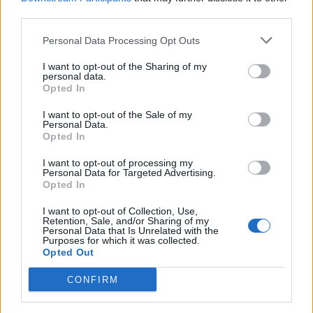
Ακολουθήστε το OLAFAQ
third parties.
στο Google News
Personal Data Processing Opt Outs
I want to opt-out of the Sharing of my
personal data.
Opted In
I want to opt-out of the Sale of my
Newsroom
Personal Data.
Opted In
I want to opt-out of processing my
Personal Data for Targeted Advertising.
Ετικέτες :
influencer
,
NFTs
,
Social Media
,
Αισχροκέρδεια
.
Opted In
I want to opt-out of Collection, Use,
Retention, Sale, and/or Sharing of my
Personal Data that Is Unrelated with the
Purposes for which it was collected.
Opted Out
Δείτε επίσης
CONFIRM