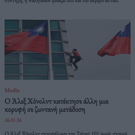
σύντηξη, η «αλήθεια» μοιάζει όλο και πιο ακριβό αστείο.
Media
O Άλεξ Χόνολντ κατέκτησε άλλη μια
κορυφή σε ζωντανή μετάδοση
26.01.26
Ο Άλεξ Χόνολντ σκαρφάλωσε τον Taipei 101 χωρίς σχοινιά,