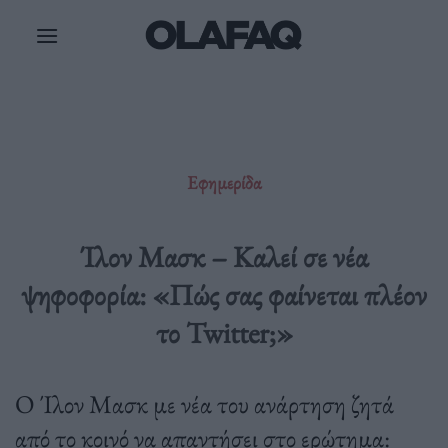
Μετάβαση
στο
περιεχόμενο
Εφημερίδα
Ίλον Μασκ – Καλεί σε νέα
ψηφοφορία: «Πώς σας φαίνεται πλέον
το Twitter;»
Ο Ίλον Μασκ με νέα του ανάρτηση ζητά
από το κοινό να απαντήσει στο ερώτημα: