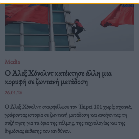
Media
O Άλεξ Χόνολντ κατέκτησε άλλη μια
κορυφή σε ζωντανή μετάδοση
26.01.26
Ο Άλεξ Χόνολντ σκαρφάλωσε τον Taipei 101 χωρίς σχοινιά,
γράφοντας ιστορία σε ζωντανή μετάδοση και ανοίγοντας τη
συζήτηση για τα όρια της τόλμης, της τεχνολογίας και της
δημόσιας έκθεσης του κινδύνου.