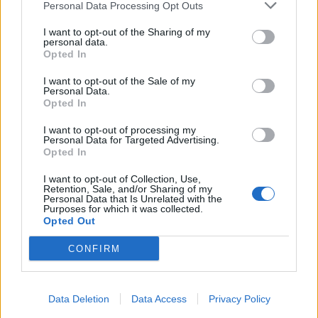
Personal Data Processing Opt Outs
I want to opt-out of the Sharing of my
personal data.
Opted In
I want to opt-out of the Sale of my
Personal Data.
Opted In
Media
Είναι το Truth Social το πιο ακριβό meme
I want to opt-out of processing my
Personal Data for Targeted Advertising.
της εποχής μας;
Opted In
20.03.26
I want to opt-out of Collection, Use,
Retention, Sale, and/or Sharing of my
Personal Data that Is Unrelated with the
Η πλατφόρμα του Tραμπ καίει εκατομμύρια, οι μετοχές
Purposes for which it was collected.
Opted Out
καταρρέουν και κάπου ανάμεσα σε Bitcoin και πυρηνική
σύντηξη, η «αλήθεια» μοιάζει όλο και πιο ακριβό αστείο.
CONFIRM
Data Deletion
Data Access
Privacy Policy