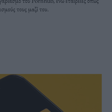
αριασμό του Pornhub, ενώ εταιρείες όπως
εσμούς τους μαζί του.