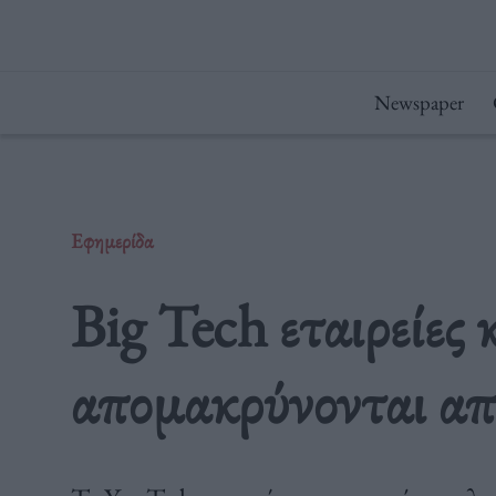
Μετάβαση
στο
περιεχόμενο
Newspaper
Εφημερίδα
Big Tech εταιρείες 
απομακρύνονται α