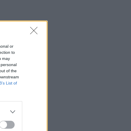
sonal or
ection to
ou may
 personal
out of the
 downstream
B’s List of