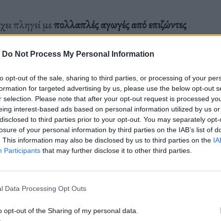
έχει πληγεί με
πολλαπλές αγωγές από επιζώντες
fficking), οι οποίοι ισχυρίζονται ότι βίντεο με την
φικό ιστότοπο.
-
Do Not Process My Personal Information
to opt-out of the sale, sharing to third parties, or processing of your per
formation for targeted advertising by us, please use the below opt-out s
r selection. Please note that after your opt-out request is processed y
eing interest-based ads based on personal information utilized by us or
disclosed to third parties prior to your opt-out. You may separately opt-
aila Mickelwait
, επικρότησε την Παρασκευή την
losure of your personal information by third parties on the IAB’s list of
ήσει το παράδειγμά»
.
. This information may also be disclosed by us to third parties on the
IA
Participants
that may further disclose it to other third parties.
uTube account has been shut down after
l Data Processing Opt Outs
nt child sexual abuse and trafficking.
o opt-out of the Sharing of my personal data.