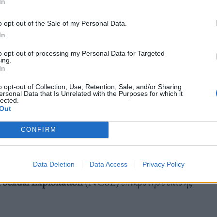
In
ut down Pornhub’s accounts… Twitter should
o opt-out of the Sale of my Personal Data.
In
to opt-out of processing my Personal Data for Targeted
ing.
In
t)
December 17, 2022
o opt-out of Collection, Use, Retention, Sale, and/or Sharing
ersonal Data that Is Unrelated with the Purposes for which it
lected.
Out
CONFIRM
Data Deletion
Data Access
Privacy Policy
 Sexual Exploitation
(NCSE) επικρότησε επίσης