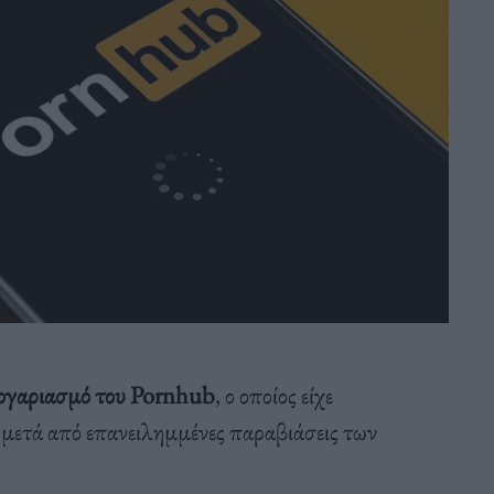
ογαριασμό του Pornhub
, ο οποίος είχε
, μετά από επανειλημμένες παραβιάσεις των