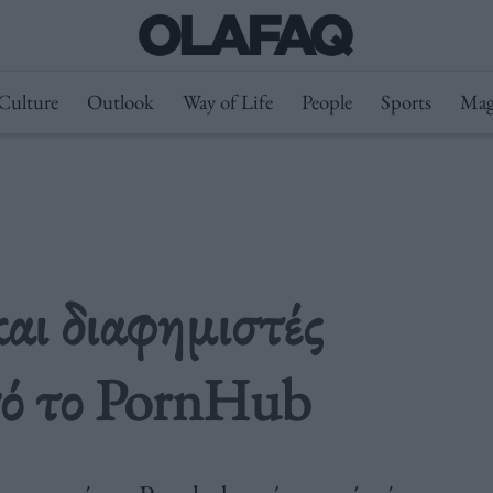
Culture
Outlook
Way of Life
People
Sports
Mag
και διαφημιστές
πό το PornHub