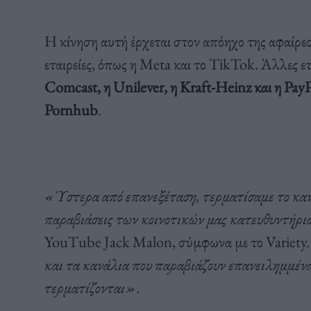
Η κίνηση αυτή έρχεται στον απόηχο της αφαίρε
εταιρείες, όπως η Meta και το TikTok. Άλλες ετ
Comcast, η Unilever, η Kraft-Heinz και η PayPa
Pornhub
.
«Ύστερα από επανεξέταση, τερματίσαμε το καν
παραβιάσεις των κοινοτικών μας κατευθυντήρ
YouTube Jack Malon, σύμφωνα με το Variety
και τα κανάλια που παραβιάζουν επανειλημμένα
τερματίζονται»
.