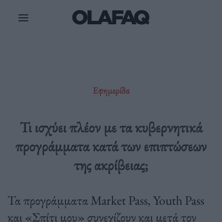
Μετάβαση
στο
περιεχόμενο
Εφημερίδα
Τι ισχύει πλέον με τα κυβερνητικά
προγράμματα κατά των επιπτώσεων
της ακρίβειας;
Τα προγράμματα Market Pass, Youth Pass
και «Σπίτι μου» συνεχίζουν και μετά τον