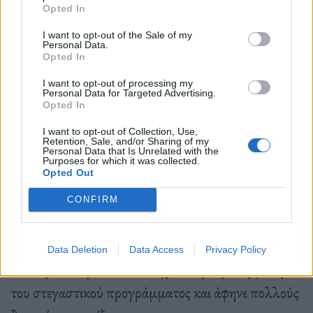
πρέπει να είχε δηλώσει στην εφορία ο υποψήφιος
Opted In
ανερχόταν στα 10.000 ευρώ. Το ποσό δεν αλλάζει.
I want to opt-out of the Sale of my
Personal Data.
Ωστόσο σε αυτό περιλαμβάνεται πλέον και το
Opted In
τεκμαρτό εισόδημα. Δηλαδή μπορεί κάποιος να έχει
I want to opt-out of processing my
πραγματικό ετήσιο εισόδημα 7.000 ευρώ και με τα
Personal Data for Targeted Advertising.
Opted In
τεκμήρια να ξεπερνάει τα 10.000 ευρώ και μπορεί να
I want to opt-out of Collection, Use,
ενταχθεί κανονικά στο πρόγραμμα.
Retention, Sale, and/or Sharing of my
Personal Data that Is Unrelated with the
Purposes for which it was collected.
Opted Out
Στην παλαιότητα του ακινήτου, λαμβάνεται υπόψη
CONFIRM
το διάστημα που έχει μεσολαβήσει από την έκδοση
της οικοδομικής άδειας και όχι από την
Data Deletion
Data Access
Privacy Policy
αποπεράτωση του, όπως ίσχυε στην πρώτη φάση
του στεγαστικού προγράμματος και άφηνε πολλούς