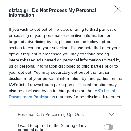
στεγαστικά δάνεια ύψους έως 150.000 ευρώ σε
olafaq.gr -
Do Not Process My Personal
νέους από 25 έως 39 ετών, για την αγορά ακινήτων
Information
παλαιότητας από 15 ετών και άνω.
If you wish to opt-out of the sale, sharing to third parties, or
processing of your personal or sensitive information for
targeted advertising by us, please use the below opt-out
Η υποβολή των αιτήσεων γίνεται απευθείας στις
section to confirm your selection. Please note that after your
opt-out request is processed you may continue seeing
τράπεζες και εφόσον εγκριθούν, το 75% του δανείου
interest-based ads based on personal information utilized by
χορηγείται άτοκα, καθώς επιδοτείται από την
us or personal information disclosed to third parties prior to
your opt-out. You may separately opt-out of the further
ΔΥΠΑ και το υπόλοιπο 25% χρηματοδοτείται από
disclosure of your personal information by third parties on the
IAB’s list of downstream participants. This information may
τα χρηματοπιστωτικά ιδρύματα.
also be disclosed by us to third parties on the
IAB’s List of
Downstream Participants
that may further disclose it to other
third parties.
Personal Data Processing Opt Outs
Στον προηγούμενο κύκλο το ελάχιστο εισόδημα που
I want to opt-out of the Sharing of my
personal data.