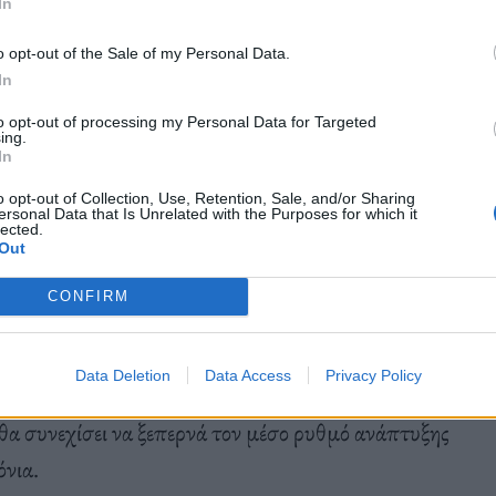
In
χες της Ελλάδας στην ευρωζώνη.
o opt-out of the Sale of my Personal Data.
In
to opt-out of processing my Personal Data for Targeted
ing.
In
rostat
τη Δευτέρα έδειξαν ότι το ελληνικό δημόσιο
o opt-out of Collection, Use, Retention, Sale, and/or Sharing
ersonal Data that Is Unrelated with the Purposes for which it
ποσοστιαίες μονάδες στο 162% το 2023.
lected.
Out
CONFIRM
 2023, ξεπερνώντας τη συρρίκνωση της Γερμανίας
ία,
η χώρα αναπτύχθηκε με σχεδόν διπλάσιο ρυθμό
Data Deletion
Data Access
Privacy Policy
ένη εβδομάδα το ΔΝΤ δήλωσε ότι η ελληνική
 θα συνεχίσει να ξεπερνά τον μέσο ρυθμό ανάπτυξης
όνια.