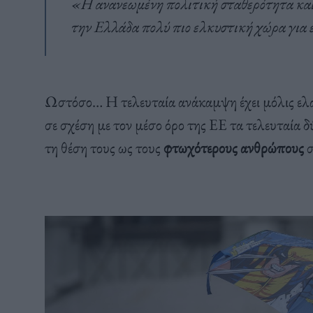
«Η ανανεωμένη πολιτική σταθερότητα και 
την Ελλάδα πολύ πιο ελκυστική χώρα για ε
Ωστόσο… Η τελευταία ανάκαμψη έχει μόλις ελ
σε σχέση με τον μέσο όρο της ΕΕ τα τελευταία δύ
τη θέση τους ως τους
φτωχότερους ανθρώπους
σ