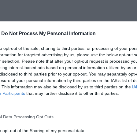
ανάκαμψη της Ελλάδας μετά την πανδημία σε
-
Do Not Process My Personal Information
ματι στις καλύτερες πρόσφατες επιδόσεις της
to opt-out of the sale, sharing to third parties, or processing of your per
formation for targeted advertising by us, please use the below opt-out s
r selection. Please note that after your opt-out request is processed y
eing interest-based ads based on personal information utilized by us or
S&P
ήταν ο τελευταίος που έπλεξε το εγκώμιο της
disclosed to third parties prior to your opt-out. You may separately opt-
losure of your personal information by third parties on the IAB’s list of
ρας σε “θετικές”. Αυτό συνέβη στο πλαίσιο της
. This information may also be disclosed by us to third parties on the
IA
ς κλίμακας ατζέντας διαρθρωτικών
Participants
that may further disclose it to other third parties.
χρόνιων σημείων συμφόρησης”
, η οποία
ενίσχυσε
ώνης και είχε ως αποτέλεσμα τη
μείωση
του λόγου
l Data Processing Opt Outs
ανακλούν την προσδοκία μας ότι το αυστηρό
o opt-out of the Sharing of my personal data.
η μείωση του λόγου του δημόσιου χρέους, ενώ η