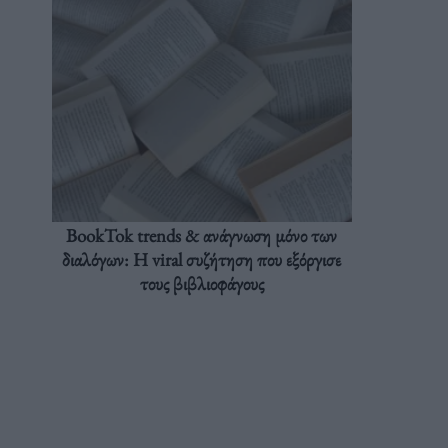
BookTok trends & ανάγνωση μόνο των
διαλόγων: Η viral συζήτηση που εξόργισε
τους βιβλιοφάγους