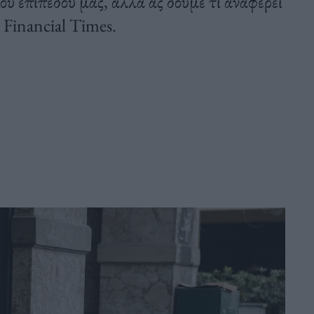
ού επιπέδου μας, αλλά ας δούμε τι αναφέρει
 Financial Times.