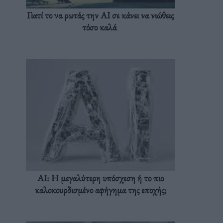
Γιατί το να ρωτάς την AI σε κάνει να νιώθεις
τόσο καλά
AI: Η μεγαλύτερη υπόσχεση ή το πιο
καλοκουρδισμένο αφήγημα της εποχής;