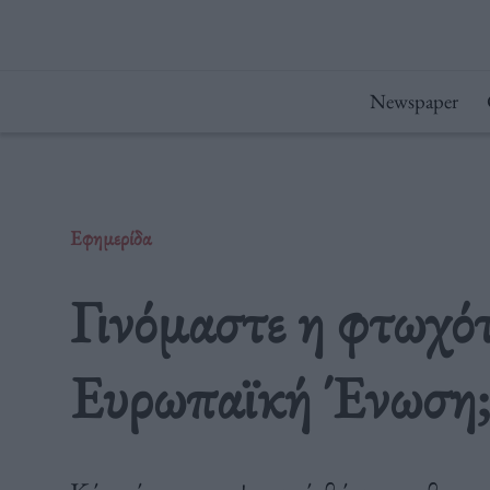
Μετάβαση
στο
περιεχόμενο
Newspaper
Εφημερίδα
Γινόμαστε η φτωχό
Ευρωπαϊκή Ένωση;