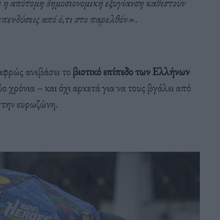
η απότομη δημοσιονομική εξυγίανση καθιστούν
πενδύσεις από ό,τι στο παρελθόν».
αφρώς ανεβάσει το
βιοτικό επίπεδο των Ελλήνων
ο χρόνια – και όχι αρκετά για να τους βγάλει από
την ευρωζώνη.