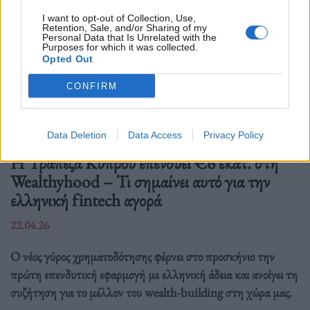
I want to opt-out of Collection, Use,
Retention, Sale, and/or Sharing of my
Personal Data that Is Unrelated with the
Purposes for which it was collected.
Opted Out
CONFIRM
Οικονομία
Data Deletion
Data Access
Privacy Policy
Η Τράπεζα Κύπρου επενδύει €6 εκατ. στη
Wealthyhood – Τι σημαίνει αυτό για την
ελληνική fintech αγορά
22.04.26
Ο νέος γύρος χρηματοδότησης φέρνει στο προσκήνιο την
πρώτη επενδυτική εφαρμογή με ελληνική άδεια και ανοίγει τη
συζήτηση για το μέλλον του wealth-building στη χώρα μας.