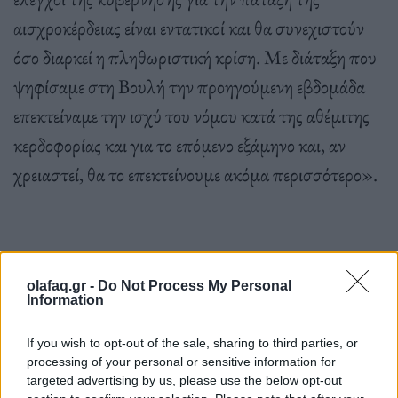
αισχροκέρδειας είναι εντατικοί και θα συνεχιστούν
όσο διαρκεί η πληθωριστική κρίση. Με διάταξη που
ψηφίσαμε στη Βουλή την προηγούμενη εβδομάδα
επεκτείναμε την ισχύ του νόμου κατά της αθέμιτης
κερδοφορίας και για το επόμενο εξάμηνο και, αν
χρειαστεί, θα το επεκτείνουμε ακόμα περισσότερο».
olafaq.gr -
Do Not Process My Personal
Πηγή: ΑΠΕ
Information
If you wish to opt-out of the sale, sharing to third parties, or
Ακολουθήστε το OLAFAQ
processing of your personal or sensitive information for
targeted advertising by us, please use the below opt-out
στο Google News