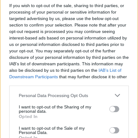
υποβολής της αίτησης συμπληρώνουν το 18ο έτος
If you wish to opt-out of the sale, sharing to third parties, or
processing of your personal or sensitive information for
της ηλικίας τους.
targeted advertising by us, please use the below opt-out
section to confirm your selection. Please note that after your
opt-out request is processed you may continue seeing
Ακολουθήστε το OLAFAQ
interest-based ads based on personal information utilized by
us or personal information disclosed to third parties prior to
στο Google News
your opt-out. You may separately opt-out of the further
disclosure of your personal information by third parties on the
IAB’s list of downstream participants. This information may
also be disclosed by us to third parties on the
IAB’s List of
Downstream Participants
that may further disclose it to other
third parties.
Newsroom
Personal Data Processing Opt Outs
I want to opt-out of the Sharing of my
personal data.
Ετικέτες :
Αίτηση
,
Επίδομα
,
ΟΠΕΚΑ
.
Opted In
I want to opt-out of the Sale of my
Personal Data.
Opted In