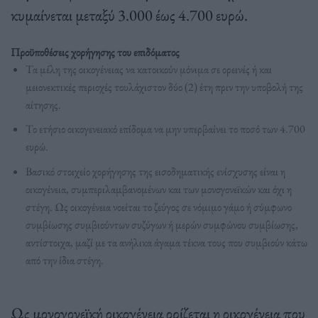
κυμαίνεται μεταξύ 3.000 έως 4.700 ευρώ.
Προϋποθέσεις χορήγησης του επιδόματος
Τα μέλη της οικογένειας να κατοικούν μόνιμα σε ορεινές ή και
μειονεκτικές περιοχές τουλάχιστον δύο (2) έτη πριν την υποβολή της
αίτησης.
Το ετήσιο οικογενειακό επίδομα να μην υπερβαίνει το ποσό των 4.700
ευρώ.
Βασικό στοιχείο χορήγησης της εισοδηματικής ενίσχυσης είναι η
οικογένεια, συμπεριλαμβανομένων και των μονογονεϊκών και όχι η
στέγη. Ως οικογένεια νοείται το ζεύγος σε νόμιμο γάμο ή σύμφωνο
συμβίωσης συμβιούντων συζύγων ή μερών συμφώνου συμβίωσης,
αντίστοιχα, μαζί με τα ανήλικα άγαμα τέκνα τους που συμβιούν κάτω
από την ίδια στέγη.
Ως μονογονεϊκή οικογένεια ορίζεται η οικογένεια που