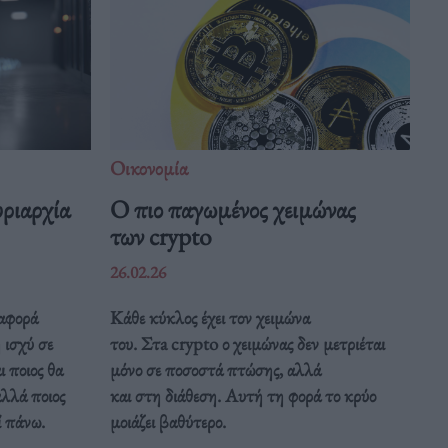
Οικονομία
υριαρχία
Ο πιο παγωμένος χειμώνας
των crypto
26.02.26
 αφορά
Κάθε κύκλος έχει τον χειμώνα
 ισχύ σε
του. Στa crypto ο χειμώνας δεν μετριέται
ι ποιος θα
μόνο σε ποσοστά πτώσης, αλλά
αλλά ποιος
και στη διάθεση. Αυτή τη φορά το κρύο
ί πάνω.
μοιάζει βαθύτερο.