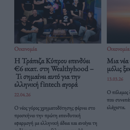
Οικονομία
Οικονομία
Η Τράπεζα Κύπρου επενδύει
Μια νέα 
€6 εκατ. στη Wealthyhood –
μόλις ξε
Τι σημαίνει αυτό για την
13.03.26
ελληνική fintech αγορά
Ο πόλεμος δε
22.04.26
που συνεπά
ελάχιστα.
Ο νέος γύρος χρηματοδότησης φέρνει στο
προσκήνιο την πρώτη επενδυτική
εφαρμογή με ελληνική άδεια και ανοίγει τη