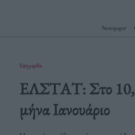
Μετάβαση
στο
περιεχόμενο
Newspaper
Εφημερίδα
ΕΛΣΤΑΤ: Στο 10,4%
μήνα Ιανουάριο