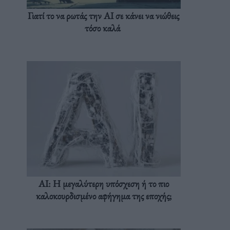
Γιατί το να ρωτάς την AI σε κάνει να νιώθεις
τόσο καλά
AI: Η μεγαλύτερη υπόσχεση ή το πιο
καλοκουρδισμένο αφήγημα της εποχής;