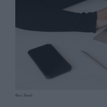
Φωτ.:Pexels