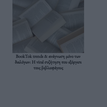
BookTok trends & ανάγνωση μόνο των
διαλόγων: Η viral συζήτηση που εξόργισε
τους βιβλιοφάγους