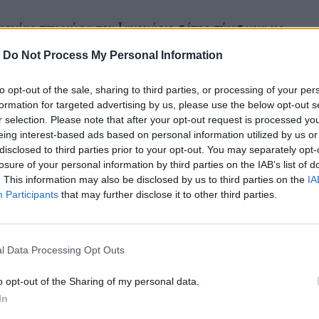
εργίας στη χώρα τον Ιανουάριο φέτος σύμφωνα με
ο 2023 και του αναθεωρημένου προς τα άνω
-
Do Not Process My Personal Information
to opt-out of the sale, sharing to third parties, or processing of your per
formation for targeted advertising by us, please use the below opt-out s
r selection. Please note that after your opt-out request is processed y
οντας μείωση κατά 34.245 άτομα σε σχέση με τον
eing interest-based ads based on personal information utilized by us or
disclosed to third parties prior to your opt-out. You may separately opt-
άτομα σε σχέση με τον Δεκέμβριο 2023 (0,4%).
losure of your personal information by third parties on the IAB’s list of
3,2% από 14,8% τον Ιανουάριο πέρυσι και στους
. This information may also be disclosed by us to third parties on the
IA
Participants
that may further disclose it to other third parties.
l Data Processing Opt Outs
o opt-out of the Sharing of my personal data.
24 ετών το ποσοστό ανεργίας ανήλθε σε 22,9% από
In
 74 ετών σε 9,7% από 10,4%.