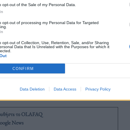
o opt-out of the Sale of my Personal Data.
In
ού της ΕΛΣΤΑΤ:
to opt-out of processing my Personal Data for Targeted
ing.
μα, σημειώνοντας αύξηση κατά 115.538 άτομα σε
In
28.810 άτομα σε σχέση με τον Δεκέμβριο 2023
o opt-out of Collection, Use, Retention, Sale, and/or Sharing
ersonal Data that Is Unrelated with the Purposes for which it
ριλαμβάνονται στο εργατικό δυναμικό, ή «άτομα
lected.
Out
μα που δεν εργάζονται ούτε αναζητούν εργασία),
ίωση κατά 103.663 άτομα σε σχέση με τον
CONFIRM
σε σχέση με τον Δεκέμβριο του 2023 (1%).
Data Deletion
Data Access
Privacy Policy
ουθήστε το OLAFAQ
oogle News