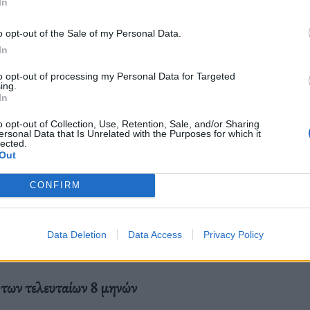
In
ά από τέσσερα χρόνια περιορισμός των
o opt-out of the Sale of my Personal Data.
 Κορέας εξέδωσαν διάφορα σχόλια για να
In
ών να υπόσχεται να ανταποκριθεί στην αυξημένη
to opt-out of processing my Personal Data for Targeted
έκτακτης ανάγκης.
ing.
In
o opt-out of Collection, Use, Retention, Sale, and/or Sharing
ersonal Data that Is Unrelated with the Purposes for which it
lected.
Out
αντικά. Το Bitcoin έχει σημειώσει πτώση 15% από
CONFIRM
2.500 δολάρια περίπου στα 52.800 δολάρια
Data Deletion
Data Access
Privacy Policy
 των τελευταίων 8 μηνών