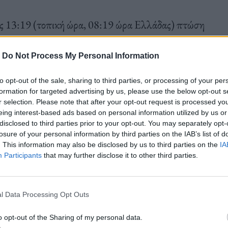
ις 13:19 (τοπική ώρα, 08:19 ώρα Ελλάδας) πτώση
ιγάντια εταιρεία μικροεπεξεργαστών TSMC έχανε
η 8,09% στις 2.459,81 μονάδες, με τις
-
Do Not Process My Personal Information
ύστημα του χρηματιστηρίου για να περιοριστεί η
to opt-out of the sale, sharing to third parties, or processing of your per
formation for targeted advertising by us, please use the below opt-out s
r selection. Please note that after your opt-out request is processed y
eing interest-based ads based on personal information utilized by us or
disclosed to third parties prior to your opt-out. You may separately opt-
losure of your personal information by third parties on the IAB’s list of
. This information may also be disclosed by us to third parties on the
IA
Participants
that may further disclose it to other third parties.
σίες
του Ιουλίου στις ΗΠΑ
είδε τις αγορές να
ο να μειώσει τα επιτόκια τον Σεπτέμβριο, αλλά
αναφέρει το Reuters.
l Data Processing Opt Outs
o opt-out of the Sharing of my personal data.