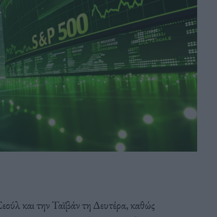
Σεούλ και την Ταϊβάν τη Δευτέρα, καθώς