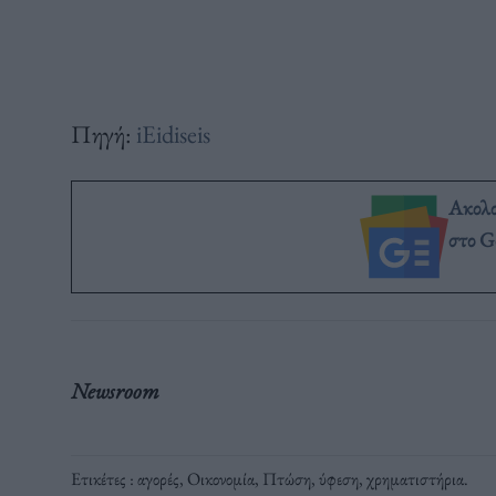
Πηγή:
iEidiseis
Ακολ
στο G
Newsroom
Ετικέτες :
αγορές
,
Οικονομία
,
Πτώση
,
ύφεση
,
χρηματιστήρια
.