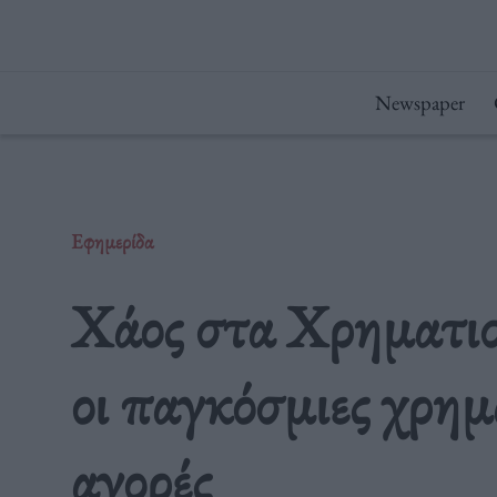
Μετάβαση
στο
περιεχόμενο
Newspaper
Εφημερίδα
Χάος στα Χρηματισ
οι παγκόσμιες χρημ
αγορές