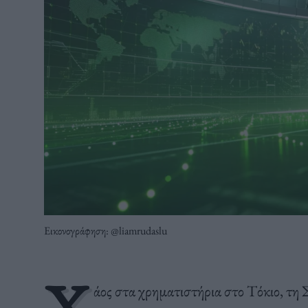
Εικονογράφηση: @liamrudaslu
Χ
άος στα χρηματιστήρια στο Τόκιο, τη 