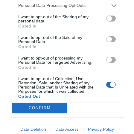
Personal Data Processing Opt Outs
«
Η θεσμοθέτηση αυτών των δυνατοτήτων,
I want to opt-out of the Sharing of my
personal data.
σύμφωνα με το ΥΠΕΝ, συμπληρώνει την
Opted In
επιτυχημένη -από πλευράς ενίσχυσης του
I want to opt-out of the Sale of my
ανταγωνισμού- εισαγωγή του πράσινου τιμολογίου
Personal Data.
Opted In
και γίνεται με κριτήριο τη μεγαλύτερη διαφάνεια
I want to opt-out of processing my
και την καλύτερη διασφάλιση των συμφερόντων
Personal Data for Targeted Advertising.
Opted In
του καταναλωτή
».
I want to opt-out of Collection, Use,
Retention, Sale, and/or Sharing of my
Personal Data that Is Unrelated with the
Purposes for which it was collected.
Πηγή: ΑΠΕ-ΜΠΕ
Opted Out
CONFIRM
Ακολουθήστε το OLAFAQ
Data Deletion
Data Access
Privacy Policy