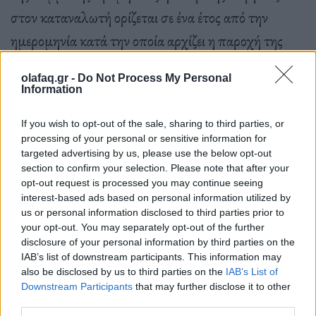
στον καταναλωτή ορίζεται σε ένα έτος από την
ημερομηνία κατά την οποία αρχίζει η παροχή της
υπηρεσίας. Ωστόσο, δίνεται η δυνατότητα στους
olafaq.gr -
Do Not Process My Personal
παρόχους να προσφέρουν στους πελάτες τους και
Information
συμβόλαια μικρότερης χρονικής διάρκειας, εφόσον
If you wish to opt-out of the sale, sharing to third parties, or
το αιτηθεί ο καταναλωτής ή/και συναινέσει στη
processing of your personal or sensitive information for
σχετική προσφορά προμήθειας που θα προτείνεται
targeted advertising by us, please use the below opt-out
section to confirm your selection. Please note that after your
από τον πάροχο. Σε κάθε περίπτωση, η ελάχιστη
opt-out request is processed you may continue seeing
interest-based ads based on personal information utilized by
διάρκεια ισχύος των προσφερομένων τιμολογίων
us or personal information disclosed to third parties prior to
προμήθειας δεν μπορεί να είναι μικρότερη των έξι
your opt-out. You may separately opt-out of the further
disclosure of your personal information by third parties on the
μηνών.
IAB’s list of downstream participants. This information may
also be disclosed by us to third parties on the
IAB’s List of
Downstream Participants
that may further disclose it to other
third parties.