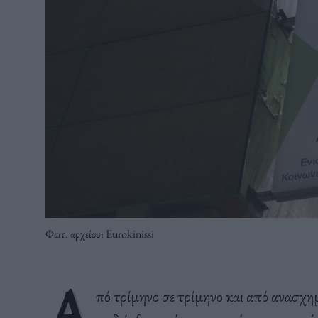
Φωτ. αρχείου: Eurokinissi
Α
πό τρίμηνο σε τρίμηνο και από ανασχ