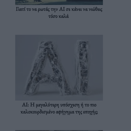
Γιατί το να ρωτάς την AI σε κάνει να νιώθεις
τόσο καλά
AI: Η μεγαλύτερη υπόσχεση ή το πιο
καλοκουρδισμένο αφήγημα της εποχής;