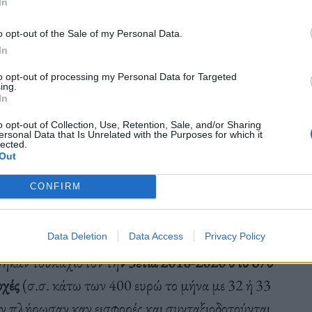
In
ορτοποιεί τις συντάξεις χηρείας.
o opt-out of the Sale of my Personal Data.
In
to opt-out of processing my Personal Data for Targeted
ing.
In
/ισσας λόγω θανάτου αμέσως περικόπτεται το
o opt-out of Collection, Use, Retention, Sale, and/or Sharing
έχει θέση εθνικής σύνταξης
και καταβάλλεται
ersonal Data that Is Unrelated with the Purposes for which it
lected.
ά επίπεδα η (ανταποδοτική) σύνταξη του (πρώην)
Out
 (ή εξ ιδίου δικαιώματος που είχε το δικαίωμα
CONFIRM
 ή 50 ευρώ!
Data Deletion
Data Access
Privacy Policy
θηκαν τουλάχιστον τη
ν 3ετία 2018-2020 στο 67ο
οχές
(σ.σ. κάτω των 400 ευρώ το μήνα με 32 ή 33
ν πλήρωσαν καν εισφορές και συνταξιοδοτούνται