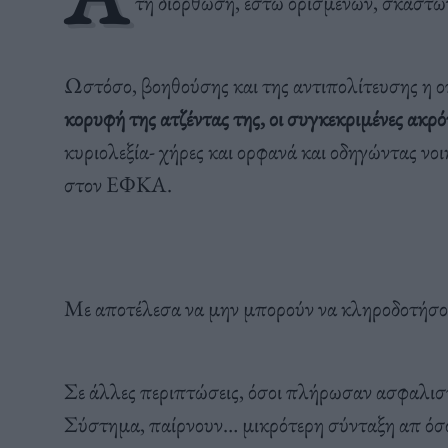
τη διόρθωση, έστω ορισμένων, σκαστώ
Ωστόσο, βοηθούσης και της αντιπολίτευσης η ο
κορυφή της ατζέντας της, οι συγκεκριμένες ακρ
κυριολεξία- χήρες και ορφανά και οδηγώντας νο
στον ΕΦΚΑ.
Με αποτέλεσα να μην μπορούν να κληροδοτήσουν
Σε άλλες περιπτώσεις, όσοι πλήρωσαν ασφαλιστι
Σύστημα, παίρνουν… μικρότερη σύνταξη απ ό