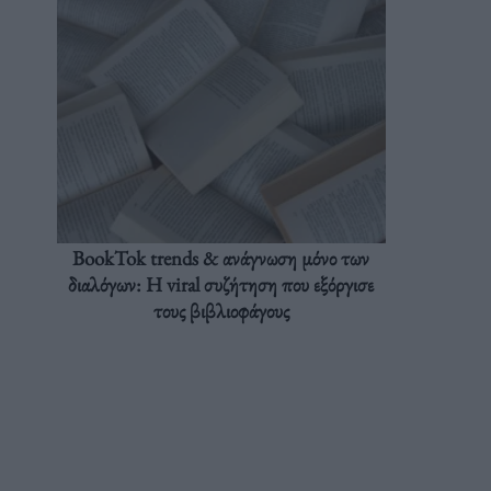
BookTok trends & ανάγνωση μόνο των
διαλόγων: Η viral συζήτηση που εξόργισε
τους βιβλιοφάγους