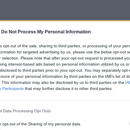
του θανόντος κατά 50% (σ.σ. στο 35% της
-
Do Not Process My Personal Information
ιδίου δικαιώματος, αλλά μόνο στο Δημόσιο.
to opt-out of the sale, sharing to third parties, or processing of your per
μετά την 3ετία, στις περιπτώσεις διπλής
formation for targeted advertising by us, please use the below opt-out s
r selection. Please note that after your opt-out request is processed y
ς «φορτώσει» αχρεωστήτως καταβληθέντα ποσά έως
eing interest-based ads based on personal information utilized by us or
. Ποσά που όταν ζητηθούν, απλώς δεν θα
disclosed to third parties prior to your opt-out. You may separately opt-
losure of your personal information by third parties on the IAB’s list of
μεταβιβαστεί στους κληρονόμους.
. This information may also be disclosed by us to third parties on the
IA
Participants
that may further disclose it to other third parties.
 Κατρούγκαλου),
ότι οι συνταξιούχοι δικαιούνται
l Data Processing Opt Outs
26 ευρώ το μήνα για 15ετή έως 20ετή ασφάλιση,
o opt-out of the Sharing of my personal data.
ακλόγλου) εδώ και δύο χρόνια, η σχετική διάταξη