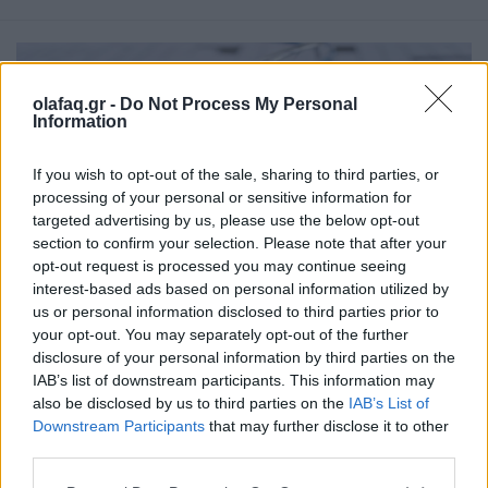
olafaq.gr -
Do Not Process My Personal
Information
If you wish to opt-out of the sale, sharing to third parties, or
processing of your personal or sensitive information for
targeted advertising by us, please use the below opt-out
section to confirm your selection. Please note that after your
opt-out request is processed you may continue seeing
interest-based ads based on personal information utilized by
Περιοδικό
us or personal information disclosed to third parties prior to
Λύση σταυρόλεξου του OLAFAQ Mag
your opt-out. You may separately opt-out of the further
#Τεύχος 20
disclosure of your personal information by third parties on the
IAB’s list of downstream participants. This information may
12.12.23
also be disclosed by us to third parties on the
IAB’s List of
Downstream Participants
that may further disclose it to other
third parties.
Δείτε εδώ τη λύση του σταυρόλεξου που δημοσιεύθηκε στο
20o τεύχος του OLAFAQ Mag.