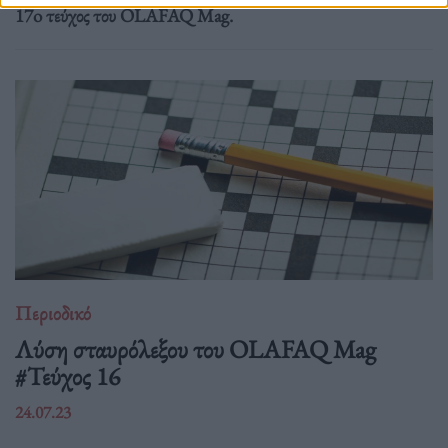
17o τεύχος του OLAFAQ Mag.
Περιοδικό
Λύση σταυρόλεξου του OLAFAQ Mag
#Τεύχος 16
24.07.23