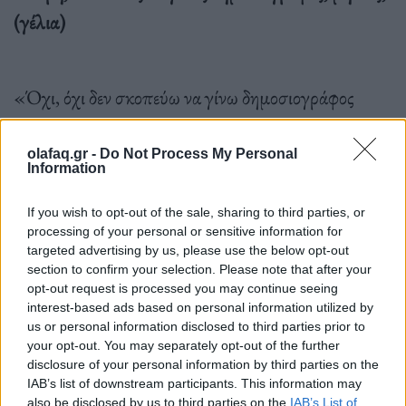
(γέλια)
«Όχι, όχι δεν σκοπεύω να γίνω δημοσιογράφος
(γέλια). Όμως η αλήθεια είναι πως πίσω από το Ζω
ένα Δράμα κρύβεται μια μεγαλύτερη συνωμοσία.
olafaq.gr -
Do Not Process My Personal
Information
Έχουμε βάλει στόχο να πείσουμε τον κόσμο ότι το
θέατρο δεν είναι για λίγους, αλλά για όλους.
If you wish to opt-out of the sale, sharing to third parties, or
processing of your personal or sensitive information for
Θέλουμε να γίνει το θεάτρο “meanstream” (γέλια)»
targeted advertising by us, please use the below opt-out
section to confirm your selection. Please note that after your
opt-out request is processed you may continue seeing
interest-based ads based on personal information utilized by
us or personal information disclosed to third parties prior to
your opt-out. You may separately opt-out of the further
Η Μαίρη Μαρκογιανάκκη έχει δει περίπου 40
disclosure of your personal information by third parties on the
παραστάσεις την τρέχουσα σεζόν. Όπως εξηγεί:
IAB’s list of downstream participants. This information may
also be disclosed by us to third parties on the
IAB’s List of