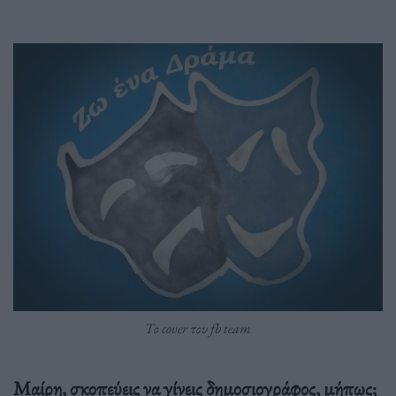
Το cover του fb team
Μαίρη, σκοπεύεις να γίνεις δημοσιογράφος, μήπως;