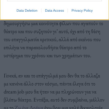
έχουμε τα ίδια καλλιτεχνικά, ας πούμε, κριτήρια.
Data Deletion
Data Access
Privacy Policy
Ίσως γι’ αυτό να ένιωσα την ανάγκη να
δημιουργήσω μια κοινότητα φίλων που αγαπούν το
θέατρο και που συζητούν γι’ αυτό, όχι από τη θέση
του επαγγελματία κριτικού, αλλά από εκείνου που
επιλέγει να παρακολουθήσει θέατρο από το
υστέρημα του χρόνου και των χρημάτων του.
Γενικά, αν και το επάγγελμά μου δεν θα το άλλαζα
με κανένα άλλο στον κόσμο, πάντα έλεγα ότι το
dream job μου θα ήταν να με πληρώνουν για να
βλέπω θέατρο. Εντάξει, αυτό δεν συμβαίνει, μάλλον
με το
Ζω ένα Δράμα
έχω βρει μια καλή δικαιολογία