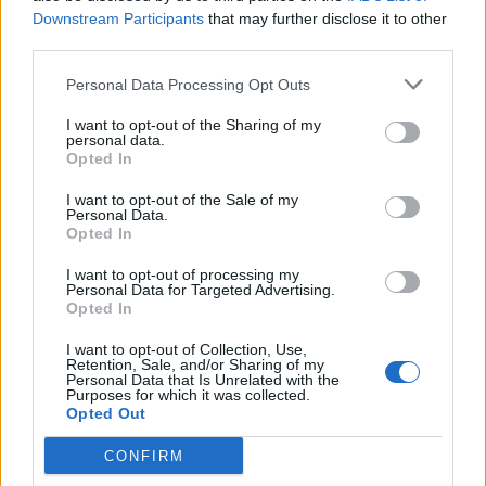
«Κάποιες από αυτές, πραγματικά πολύ υψηλού
Downstream Participants
that may further disclose it to other
third parties.
επιπέδου και αισθητικής. Ξεχώρισα τη γλυκιά
ατμόσφαιρα και μουσική της παράστασης ‘Τα φώτα
Personal Data Processing Opt Outs
της πόλης’, την άριστη τεχνική του Μιχάλη
I want to opt-out of the Sharing of my
personal data.
Σαράντη στον ‘Αίαντα’ και τον άψογο ρυθμό της
Opted In
ομάδας των Παικτών. Η παράσταση της χρονιάς
I want to opt-out of the Sale of my
Personal Data.
μάλλον είναι ο ‘Τυχαίος θάνατος ενός αναρχικού’ και
Opted In
δικαίως γιατί η δουλειά πρέπει να ανταμείβεται.»
I want to opt-out of processing my
Personal Data for Targeted Advertising.
Opted In
Διαβάζεις κριτικές; Σ’ αρέσει;
I want to opt-out of Collection, Use,
Retention, Sale, and/or Sharing of my
Personal Data that Is Unrelated with the
Purposes for which it was collected.
Opted Out
«Διαβάζω κριτικές που θα πέσουν στα χέρια μου,
CONFIRM
αλλά περισσότερο εμπιστεύομαι τους φίλους που