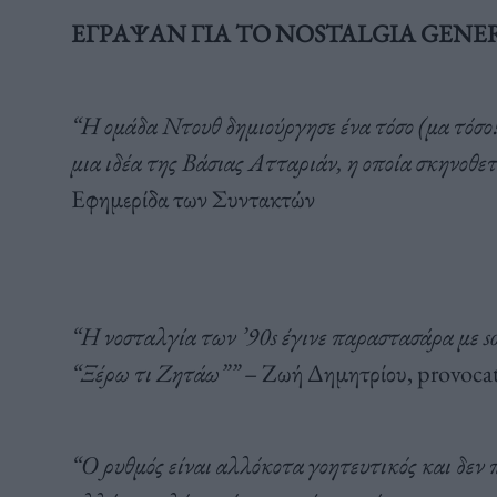
ΕΓΡΑΨΑΝ ΓΙΑ ΤΟ NOSTALGIA GEN
“Η ομάδα Ντουθ δημιούργησε ένα τόσο (μα τόσο!
μια ιδέα της Βάσιας Ατταριάν, η οποία σκηνοθε
Εφημερίδα των Συντακτών
“Η νοσταλγία των ’90s έγινε παραστασάρα με s
“Ξέρω τι Ζητάω””
– Ζωή Δημητρίου, provocat
“O ρυθμός είναι αλλόκοτα γοητευτικός και δεν 