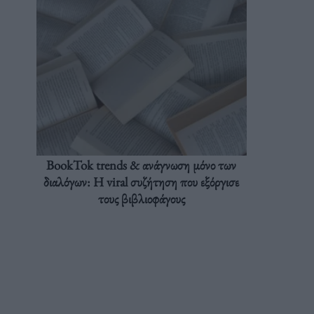
BookTok trends & ανάγνωση μόνο των
διαλόγων: Η viral συζήτηση που εξόργισε
τους βιβλιοφάγους