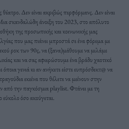
 θέατρο. Δεν είναι ακριβώς περφόρμανς. Δεν είναι
 Μια σκανδαλώδη άνοιξη του 2023, στο απόλυτο
οθήκη της προσωπικής και κοινωνικής μας
λγίας που μας πιάνει μπροστά σε ένα φόρεμα με
νικού ροκ των 90ς, να (ξανα)μάθουμε να μιλάμε
ικίας και να σας αφιερώσουμε ένα βράδυ χαοτικό
ε όποια γενιά κι αν ανήκετε είστε ευπρόσδεκτ@ να
τραγούδια εκείνα που θέλετε να μείνουν στην
ν από την παγκόσμια playlist. Φτάνει με τη
σο εύκολο όσο ακούγεται.