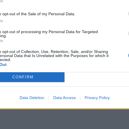
In
o opt-out of the Sale of my Personal Data.
 μισούμε, με αστείες μόδες που όλοι υιοθετήσαμε,
In
 guests-έκπληξη, αφιερωμένο στις προηγούμενες
to opt-out of processing my Personal Data for Targeted
ing.
In
o opt-out of Collection, Use, Retention, Sale, and/or Sharing
ersonal Data that Is Unrelated with the Purposes for which it
lected.
Out
CONFIRM
ίσκμαν και τα κασετόφωνα.
Data Deletion
Data Access
Privacy Policy