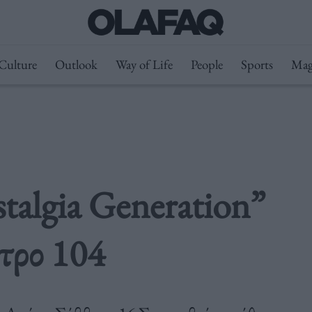
Culture
Outlook
Way of Life
People
Sports
Mag
algia Generation”
ατρο 104