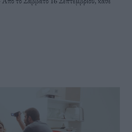
- Από το Σάββατο 16 Σεπτεμβρίου, κάθε