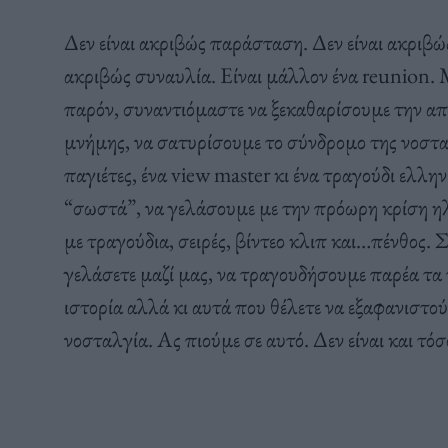
Δεν είναι ακριβώς παράσταση. Δεν είναι ακριβώς
ακριβώς συναυλία. Είναι μάλλον ένα reunion.
παρόν, συναντιόμαστε να ξεκαθαρίσουμε την απ
μνήμης, να σατυρίσουμε το σύνδρομο της νοστα
παγιέτες, ένα view master κι ένα τραγούδι ελλη
“σωστά”, να γελάσουμε με την πρόωρη κρίση ηλ
με τραγούδια, σειρές, βίντεο κλιπ και…πένθος. Σ
γελάσετε μαζί μας, να τραγουδήσουμε παρέα τα 
ιστορία αλλά κι αυτά που θέλετε να εξαφανιστού
νοσταλγία. Ας πιούμε σε αυτό. Δεν είναι και τό