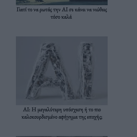
Γιατί το να ρωτάς την AI σε κάνει να νιώθεις
τόσο καλά
AI: Η μεγαλύτερη υπόσχεση ή το πιο
καλοκουρδισμένο αφήγημα της εποχής;