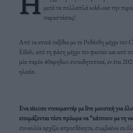
Η
μετά τα πολλαπλά sold-out την περασ
παραστάσεις!
Από τα επικά ταξίδια με το Ροδάνθη μέχρι τον 
Eilish, από τη φάση μέχρι τον φασαίο και από 
μία παρέα 40αρηδων συνειδητοποιεί, εν έτει 202
ηλικία.
Ενα sitcom ντοκιμαντέρ με live μουσική για όλου
ετοιμάζονται τόσο πρόωρα να “κάτσουν με τη νε
συναυλία αρχίζει απροσδόκητα, συμβαίνει σε όλ