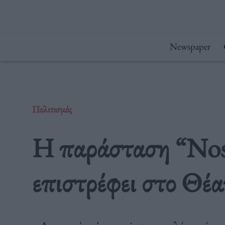
Μετάβαση
στο
περιεχόμενο
Newspaper
Πολιτισμός
H παράσταση “Nost
επιστρέφει στο Θέ