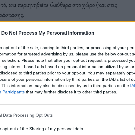
ό, και περιηγηθείτε ελεύθερα στο χώρο (και στις
αράστασης.
-
Do Not Process My Personal Information
σα κάνουν τον παπά; Μπορεί το ChatGPT να γράψει
ερ; Η νοσταλγία θα νικήσει την κατάθλιψη;
to opt-out of the sale, sharing to third parties, or processing of your per
formation for targeted advertising by us, please use the below opt-out s
r selection. Please note that after your opt-out request is processed y
eing interest-based ads based on personal information utilized by us or
disclosed to third parties prior to your opt-out. You may separately opt-
losure of your personal information by third parties on the IAB’s list of
. This information may also be disclosed by us to third parties on the
IA
κογένειας Τενενμπάουμ του Wes Anderson, οι
Participants
that may further disclose it to other third parties.
ν από το ίδιο αφόρητο και εθιστικό συναίσθημα της
ς, μπαίνουν στην αποθήκη και ανάμεσα σε σακούλες
l Data Processing Opt Outs
ουν, τραγουδάνε, πίνουν στο μπαρ, γυρίζουν
o opt-out of the Sharing of my personal data.
στο καινούριο.