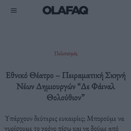
Μετάβαση
στο
περιεχόμενο
Πολιτισμός
Εθνικό Θέατρο – Πειραματική Σκηνή
Νέων Δημιουργών “Δε Φάιναλ
Θολούθιον”
Υπάρχουν δεύτερες ευκαιρίες; Μπορούμε να
γυρίσουμε το χρόνο πίσω και να δούμε από