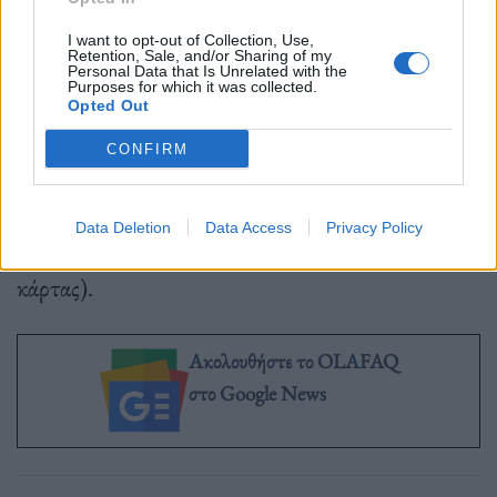
I want to opt-out of Collection, Use,
Retention, Sale, and/or Sharing of my
Personal Data that Is Unrelated with the
Ημέρες και ώρες παραστάσεων:
Πέμπτη,
Purposes for which it was collected.
Opted Out
Παρασκευή, Σάββατο, Κυριακή στις 21:00
CONFIRM
Προπώληση εισιτηρίων:
ticketservices.gr
και στο
Data Deletion
Data Access
Privacy Policy
210.7234567 (με χρήση πιστωτικής- χρεωστικής
κάρτας).
Ακολουθήστε το OLAFAQ
στο Google News