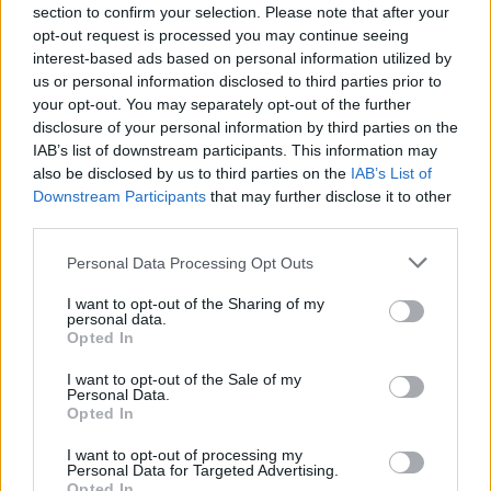
section to confirm your selection. Please note that after your
opt-out request is processed you may continue seeing
interest-based ads based on personal information utilized by
Βοηθός σκηνοθέτη:
Νικόλας Λαμπάκης
us or personal information disclosed to third parties prior to
your opt-out. You may separately opt-out of the further
disclosure of your personal information by third parties on the
Διανομή (με αλφαβητική σειρά):
Αλέξανδρος
IAB’s list of downstream participants. This information may
also be disclosed by us to third parties on the
IAB’s List of
Γιαγκούσης, Ερατώ Καραθανάση, Τάσος
Downstream Participants
that may further disclose it to other
third parties.
Ροδοβίτης, Γκαλ Ρομπίσα, Γιάννης Σαμψαλάκης,
Αφροδίτη Σόβολου, Κωνσταντίνος
Personal Data Processing Opt Outs
Τριαντακωνσταντής
I want to opt-out of the Sharing of my
personal data.
Opted In
I want to opt-out of the Sale of my
Φωτογράφος παράστασης:
Θεόφιλος Τσιμάς
Personal Data.
Opted In
I want to opt-out of processing my
Personal Data for Targeted Advertising.
Video παράστασης:
Xρήστος Συμεωνίδης
Opted In