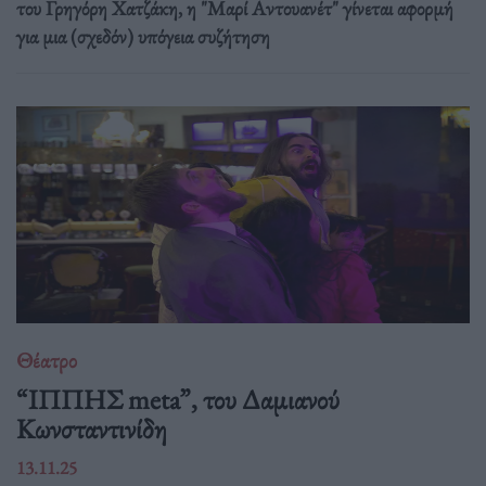
του Γρηγόρη Χατζάκη, η "Μαρί Αντουανέτ" γίνεται αφορμή
για μια (σχεδόν) υπόγεια συζήτηση
Θέατρο
“ΙΠΠΗΣ meta”, του Δαμιανού
Κωνσταντινίδη
13.11.25