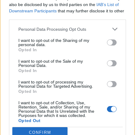
also be disclosed by us to third parties on the
IAB’s List of
Καλεσμένες:
Downstream Participants
that may further disclose it to other
third parties.
Personal Data Processing Opt Outs
Στις 7/1 η Έλενα-Όλγα Χρηστίδη (σε guest
I want to opt-out of the Sharing of my
personal data.
εμφάνιση o Αντώνης Αντωνόπουλος)
Opted In
I want to opt-out of the Sale of my
Personal Data.
Στις 4/2 η Εύα Στεφανή (σε guest εμφάνιση η
Opted In
Αντιγόνη Φρυδά)
I want to opt-out of processing my
Personal Data for Targeted Advertising.
Opted In
I want to opt-out of Collection, Use,
Στις 3/3 η Κλειώ Παπαπαντολέων (σε guest
Retention, Sale, and/or Sharing of my
Personal Data that Is Unrelated with the
εμφάνιση ο Βασίλης Βηλαράς)
Purposes for which it was collected.
Opted Out
CONFIRM