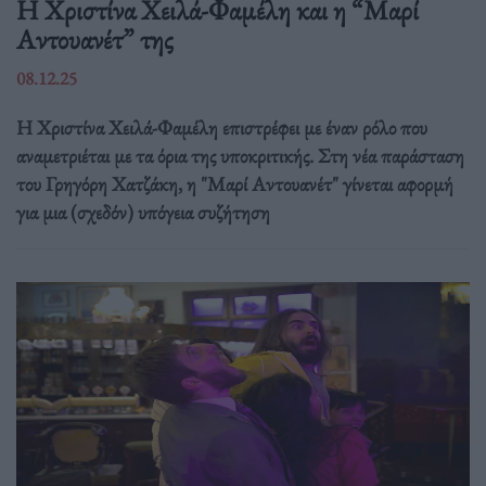
Η Χριστίνα Χειλά-Φαμέλη και η “Μαρί
Αντουανέτ” της
08.12.25
Η Χριστίνα Χειλά-Φαμέλη επιστρέφει με έναν ρόλο που
αναμετριέται με τα όρια της υποκριτικής. Στη νέα παράσταση
του Γρηγόρη Χατζάκη, η "Μαρί Αντουανέτ" γίνεται αφορμή
για μια (σχεδόν) υπόγεια συζήτηση