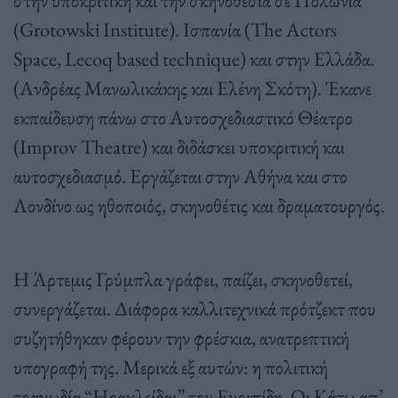
(Grotowski Institute). Ισπανία (The Actors
Space, Lecoq based technique) και στην Ελλάδα.
(Ανδρέας Μανωλικάκης και Ελένη Σκότη). Έκανε
εκπαίδευση πάνω στο Αυτοσχεδιαστικό Θέατρο
(Improv Theatre) και διδάσκει υποκριτική και
αυτοσχεδιασμό. Εργάζεται στην Αθήνα και στο
Λονδίνο ως ηθοποιός, σκηνοθέτις και δραματουργός.
Η Άρτεμις Γρύμπλα γράφει, παίζει, σκηνοθετεί,
συνεργάζεται. Διάφορα καλλιτεχνικά πρότζεκτ που
συζητήθηκαν φέρουν την φρέσκια, ανατρεπτική
υπογραφή της. Μερικά εξ αυτών: η πολιτική
τραγωδία “Ηρακλείδαι” του Ευριπίδη, Οι Κάτω απ’