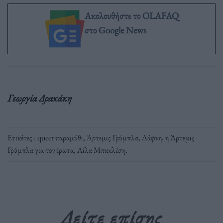
Ακολουθήστε το OLAFAQ
στο Google News
Γεωργία Δρακάκη
Ετικέτες :
queer παραμύθι
,
Άρτεμις Γρύμπλα
,
Δάφνη
,
η Άρτεμις
Γρύμπλα για τον έρωτα
,
Λίλα Μπακλέση
.
Δείτε επίσης