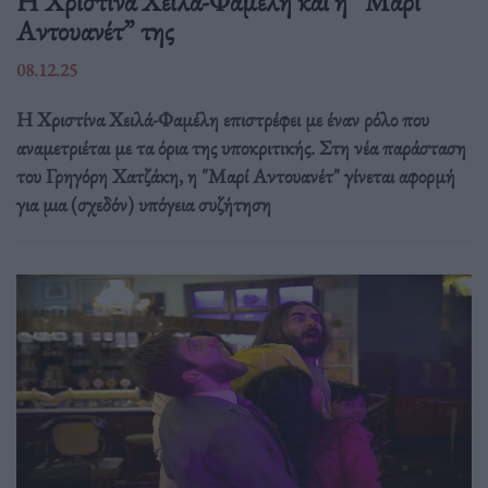
Η Χριστίνα Χειλά-Φαμέλη και η “Μαρί
Αντουανέτ” της
08.12.25
Η Χριστίνα Χειλά-Φαμέλη επιστρέφει με έναν ρόλο που
αναμετριέται με τα όρια της υποκριτικής. Στη νέα παράσταση
του Γρηγόρη Χατζάκη, η "Μαρί Αντουανέτ" γίνεται αφορμή
για μια (σχεδόν) υπόγεια συζήτηση