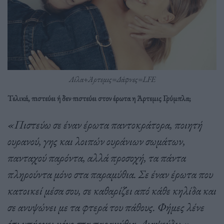
Λίλα+Άρτεμις=Δάφνες=LFE
Τελικά, πιστεύει ή δεν πιστεύει στον έρωτα η Άρτεμις Γρύμπλα;
«Πιστεύω σε έναν έρωτα παντοκράτορα, ποιητή
ουρανού, γης και λοιπών ουράνιων σωμάτων,
πανταχού παρόντα, αλλά προσοχή, τα πάντα
πληρούντα μόνο στα παραμύθια. Σε έναν έρωτα που
κατοικεί μέσα σου, σε καθαρίζει από κάθε κηλίδα και
σε ανυψώνει με τα φτερά του πάθους. Φήμες λένε
ότι υπάρχει μόνο στα παραμύθια. Διαψεύδω.»