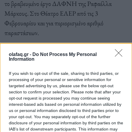
το βραβευμένο έργο ΔΑΦΝΗ της Ραφαέλλα
Μάρκους. Στο Θέατρο ΕΛΕΡ από τις 3
Φεβρουαρίου και για περιορισμένο αριθμό
παραστάσεων.
olafaq.gr -
Do Not Process My Personal
Ένα κουίρ παραμύθι για τον έρωτα, την αποδοχή,
Information
την επιβολή της εξουσίας και τελικά… την
If you wish to opt-out of the sale, sharing to third parties, or
φωτοσύνθεση. Μια ιστορία για όλα όσα θα
processing of your personal or sensitive information for
μπορούσαν να έχουν συμβεί διαφορετικά. Ένα
targeted advertising by us, please use the below opt-out
section to confirm your selection. Please note that after your
σύγχρονο θρίλερ, γραμμένο μόλις το 2022, που
opt-out request is processed you may continue seeing
συνδιαλέγεται με τον αρχαιοελληνικό μύθο της
interest-based ads based on personal information utilized by
us or personal information disclosed to third parties prior to
Δάφνης και του Απόλλωνα.
your opt-out. You may separately opt-out of the further
disclosure of your personal information by third parties on the
IAB’s list of downstream participants. This information may