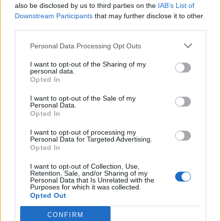
also be disclosed by us to third parties on the
IAB’s List of
Downstream Participants
that may further disclose it to other
third parties.
Η Δάφνη είναι μία σύγχρονη γυναίκα που
Personal Data Processing Opt Outs
σιχαίνεται τις ταμπέλες και λατρεύει τα φυτά.
Προσπαθεί να επιβιώσει στον έξω κόσμο, σ’ αυτόν
I want to opt-out of the Sharing of my
personal data.
τον ετεροκανονικό κόσμο: ΣΤΟΝ ΚΟΣΜΟ. Ένα
Opted In
βράδυ, ερωτεύεται μία γυναίκα – μια γουόντερ
I want to opt-out of the Sale of my
Personal Data.
γούμαν. Και ακριβώς τη στιγμή που πιστεύει ότι
Opted In
έχει κατακτήσει την ευτυχία, ένα (όχι και τόσο)
I want to opt-out of processing my
Personal Data for Targeted Advertising.
μικρό μυστικό από το παρελθόν της, έρχεται να
Opted In
ταράξει τη σχέση και τη ζωή της. Καθώς το τίμημα
I want to opt-out of Collection, Use,
Retention, Sale, and/or Sharing of my
που πληρώνει για να μπορέσει να το κρατήσει κρυφό
Personal Data that Is Unrelated with the
Purposes for which it was collected.
μεγαλώνει, το μυστικό της την βαραίνει ολοένα και
Opted Out
περισσότερο, την τυλίγει σαν τις ρίζες ενός δέντρου
CONFIRM