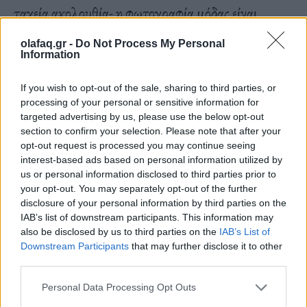
ταχεία ακολουθία- η φωτογραφία μόδας είναι
αιχμηρά πασπαλισμένη, με τη Σέρμαν σε σικ πόζες
olafaq.gr -
Do Not Process My Personal
ηρωίδας, λευκή σαν σεντόνι με μάτια γεμάτα αίμα.
Information
If you wish to opt-out of the sale, sharing to third parties, or
processing of your personal or sensitive information for
Το γεγονός ότι όλα αυτά επιτυγχάνονται με
targeted advertising by us, please use the below opt-out
section to confirm your selection. Please note that after your
μακιγιάζ καθίσταται περισσότερο ή λιγότερο
opt-out request is processed you may continue seeing
εμφανές. Στις πρόσφατες φωτογραφίες
interest-based ads based on personal information utilized by
us or personal information disclosed to third parties prior to
ηλικιωμένων αστέρων του κινηματογράφου -μια
your opt-out. You may separately opt-out of the further
σχεδόν Αντζέλικα Χιούστον, μια σχεδόν Μπετ
disclosure of your personal information by third parties on the
IAB’s list of downstream participants. This information may
Ντέιβις- τα ειδικά εφέ είναι εκτεθειμένα σε πλήρη
also be disclosed by us to third parties on the
IAB’s List of
θέα. Διαφορετικά στόματα ζωγραφισμένα πάνω
Downstream Participants
that may further disclose it to other
third parties.
στα δικά της βαριά καλυμμένα χείλη- φρύδια
Personal Data Processing Opt Outs
σβησμένα και αντικατασταθεί από σαγηνευτικά