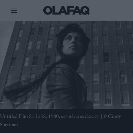
Μετάβαση
στο
περιεχόμενο
Untitled Film Still #58, 1980, ασημένια εκτύπωση | © Cindy
Sherman