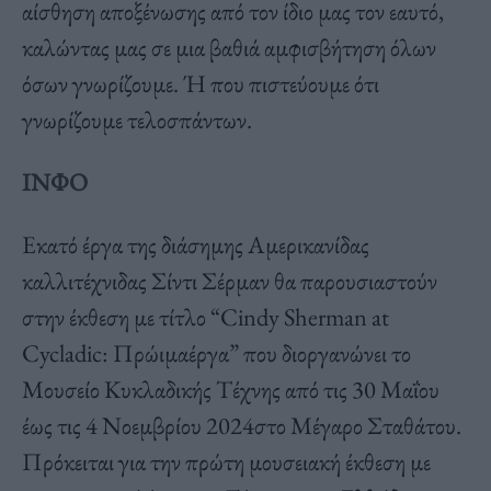
αίσθηση αποξένωσης από τον ίδιο μας τον εαυτό,
καλώντας μας σε μια βαθιά αμφισβήτηση όλων
όσων γνωρίζουμε. Ή που πιστεύουμε ότι
γνωρίζουμε τελοσπάντων.
ΙΝΦΟ
Εκατό έργα της διάσημης Αμερικανίδας
καλλιτέχνιδας Σίντι Σέρμαν θα παρουσιαστούν
στην έκθεση με τίτλο “
Cindy
Sherman
at
Cycladic: Πρώιμα
έργα”
που διοργανώνει το
Μουσείο Κυκλαδικής Τέχνης
από τις
30 Μαΐου
έως
τις
4 Νοεμβρίου 2024
στο
Μέγαρο Σταθάτου
.
Πρόκειται για την πρώτη μουσειακή έκθεση με