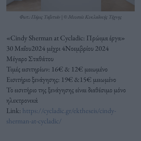
Φωτ.: Πάρις Ταβιτιάν | © Μουσείο Κυκλαδικής Τέχνης
«Cindy Sherman at Cycladic: Πρώιμα έργα»
30 Μαΐου2024 μέχρι 4Νοεμβρίου 2024
Μέγαρο Σταθάτου
Τιμές εισιτηρίων: 16€ & 12€ μειωμένο
Εισιτήριο ξενάγησης: 19€ &15€ μειωμένο
Το εισιτήριο της ξενάγησης είναι διαθέσιμο μόνο
ηλεκτρονικά
Link
:
https://cycladic.gr/ektheseis/cindy-
sherman-at-cycladic/