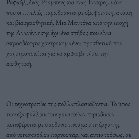
Ραφαήλ
, ένας
Ρούμπενς
και ένας
Ίνγκρες
, μόνο
που οι πινελιές παρωδούνται με εξωφρενική, ακόμη
και
βίαι
η
αισθητική. Μια Μαντόνα από την εποχή
της Αναγέννησης έχει ένα στήθος που είναι
απροσδόκητα χοντροκομμένο: προσθετική που
χρησιμοποιείται για να αμφισβητήσει την
αισθητική.
Οι τεχνοτροπίες της πολλαπλασιάζονται. Το ύφος
των εξώφυλλων των γυναικείων περιοδικών
μεταφέρεται με σαρδόνιο πνεύμα στη έργο της –
από νοικοκυρά σε
πορνοστάρ
, και αντιστρόφως, σε