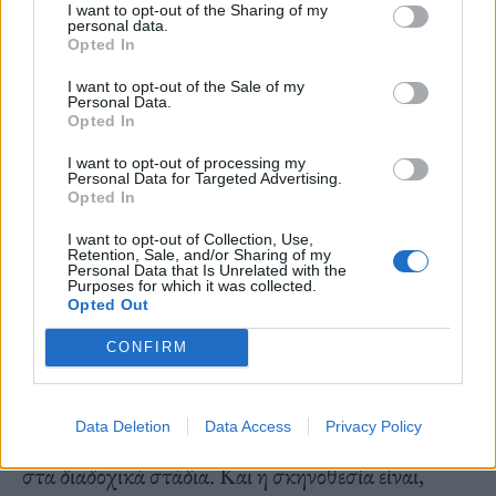
I want to opt-out of the Sharing of my
μισοφέγγαρα ή απότομες διακεκομμένες γραμμές-
personal data.
Opted In
σκιές ματιών, μολύβια ματιών και φακοί επαφής
που κρύβουν το πραγματικό χρώμα των ματιών
I want to opt-out of the Sale of my
Personal Data.
της.
Opted In
I want to opt-out of processing my
Personal Data for Targeted Advertising.
Opted In
Πέρα από όλα τα υπόλοιπα, αυτή η παράσταση
I want to opt-out of Collection, Use,
είναι ένα masterclass στο μακιγιάζ. Μπορείτε να
Retention, Sale, and/or Sharing of my
Personal Data that Is Unrelated with the
δείτε μερικές από τις μεθόδους της σε ένα πρώιμο
Purposes for which it was collected.
Opted Out
αντίστροφο στριπτίζ, όπως θα λέγαμε, στο οποίο η
CONFIRM
Σέρμαν μεταμορφώνεται από ένα σπασικλάκι με
ματομπούκαλα σε ένα γκλαμουράτο μοντέλο – με
Data Deletion
Data Access
Privacy Policy
μία και μοναδική ξεκάθαρη Σίντι, ίσως, ανάμεσα
στα διαδοχικά στάδια. Και η σκηνοθεσία είναι,