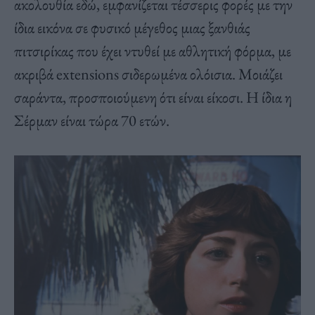
ακολουθία εδώ, εμφανίζεται τέσσερις φορές με την
ίδια εικόνα σε φυσικό μέγεθος μιας ξανθιάς
πιτσιρίκας που έχει ντυθεί με αθλητική φόρμα, με
ακριβά extensions σιδερωμένα ολόισια. Μοιάζει
σαράντα, προσποιούμενη ότι είναι είκοσι. Η ίδια η
Σέρμαν είναι τώρα 70 ετών.