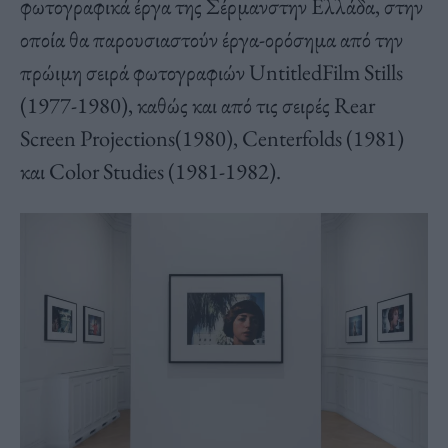
φωτογραφικά έργα της Σέρμανστην Ελλάδα, στην
οποία θα παρουσιαστούν έργα-ορόσημα από την
πρώιμη σειρά φωτογραφιών
Untitled
Film
Stills
(1977-1980), καθώς και από τις σειρές
Rear
Screen
Projections
(1980),
Centerfolds
(1981)
και
Color
Studies
(1981-1982).