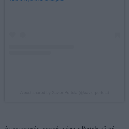
A post shared by Xavier Portela (@xavierportela)
Αν και του πήρε αρκετά χρόνια, ο Portela τελικά