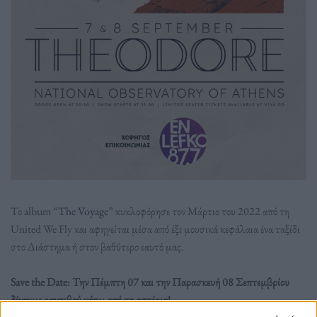
Το album “
The Voyage
” κυκλοφόρησε τον Μάρτιο του 2022 από τη
United We Fly και αφηγείται μέσα από έξι μουσικά κεφάλαια ένα ταξίδι
στο Διάστημα ή στον βαθύτερο εαυτό μας.
Save the Date: Την Πέμπτη 07 και την Παρασκευή 08 Σεπτεμβρίου
δίνουμε ραντεβού κάτω από τα αστέρια!