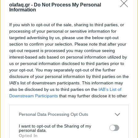
olafaq.gr -
Do Not Process My Personal
Κλείστε τη θέση σας έγκαιρα καθώς και οι δύο βραδιές θα κρατήσουν τον
Information
αποκλειστικό τους χαρακτήρα με περιορισμένες θέσεις!
If you wish to opt-out of the sale, sharing to third parties, or
Ακολουθήστε το OLAFAQ
processing of your personal or sensitive information for
στο Google News
targeted advertising by us, please use the below opt-out
section to confirm your selection. Please note that after your
opt-out request is processed you may continue seeing
interest-based ads based on personal information utilized by
us or personal information disclosed to third parties prior to
your opt-out. You may separately opt-out of the further
disclosure of your personal information by third parties on the
The FAQ Team
IAB’s list of downstream participants. This information may
also be disclosed by us to third parties on the
IAB’s List of
Downstream Participants
that may further disclose it to other
Ετικέτες :
Theodore
,
Εθνικό Αστεροσκοπείο Αθηνών
,
Σεπτέμβριος
,
third parties.
συναυλία
.
Personal Data Processing Opt Outs
I want to opt-out of the Sharing of my
personal data.
Opted In