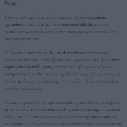
Voyage
”.
Ένα εικονικό ταξίδι προς το διάστημα υπό τη συνοδεία
ambient
ηχοτοπίων
σε συνδυασμό με ένα
εντυπωσιακό light show
, που σε
ταξιδεύει πνευματικά πέρα από τη δυστοπική πραγματικότητα σε ένα
νοητό αστεροσκοπείο.
O Theodore επιστρέφει με
full band
στο Εθνικό Αστεροσκοπείο
Αθηνών για δύο συναυλιακές βραδιές στις αρχές του Σεπτεμβρίου
στην
κορυφή του Λόφου Νυμφών
, μπροστά στο εμβληματικό κτίριο του
Αστεροσκοπείου, με θέα τα φώτα της Νοτιοδυτικής Αθήνας από τη μια
και τον ιερό βράχο της Ακρόπολης από την άλλη, κάτω από τα αστέρια
του αθηναϊκού ουρανού.
Η εμπειρία ξεκινά από την ώρα που ανεβαίνεις τον λόφο και συνεχίζεται
ως και το τέλος αυτού του ιδιαίτερου live, όπου όλοι οι παρευρισκόμενοι,
μαζί με τον Theodore, θα έχουν την ευκαιρία να ανηφορίσουν προς το
τηλεσκόπιο Δωρίδη για παρατήρηση του ουρανού και των πλανητών του