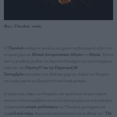
Φωτ.: Theodore - music
Ο
Theodore
υποδέχεται για άλλη μια χρονιά τη φθινοπωρινή σεζόν στον
ιστορικό χώρο του
Εθνικού Αστεροσκοπείου Αθηνών
στο
Θησείο
. Έπειτα
από τις μοναδικές βραδιές του περσινού Οκτωβρίου, με τρία συνεχόμενα
sold out, την
Πέμπτη 07 και την
Παρασκευή 08
Σεπτεμβρίου
επιστρέφει στον ιδιαίτερο χώρο του Λόφου των Nυμφών
για να μας χαρίσει μια ξεχωριστή συναυλιακή εμπειρία.
Ο μαγευτικός Λόφος των Νυμφών, που προσέλκυσε το κοινό πέρυσι,
αποτελεί πλέον αναμφίβολα τον καταλληλότερο χώρο για να φιλοξενήσει
το προσωπικό
ecstatic performance
του Theodore, με επιρροές από
τη
sci-fi κουλτούρα
, όπως αυτές αποτυπώνονται στο 4ο album του “
The