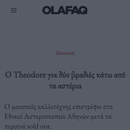
Μετάβαση
στο
περιεχόμενο
Μουσική
Ο Theodore για δύο βραδιές κάτω από
τα αστέρια
Ο μουσικός καλλιτέχνης επιστρέφει στο
Εθνικό Αστεροσκοπείο Αθηνών μετά τα
περσινά sold out.