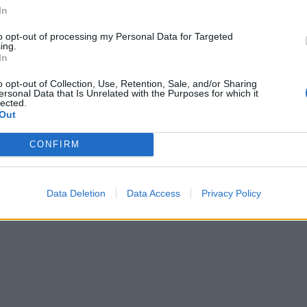
In
to opt-out of processing my Personal Data for Targeted
ing.
In
o opt-out of Collection, Use, Retention, Sale, and/or Sharing
ersonal Data that Is Unrelated with the Purposes for which it
lected.
Out
CONFIRM
Data Deletion
Data Access
Privacy Policy