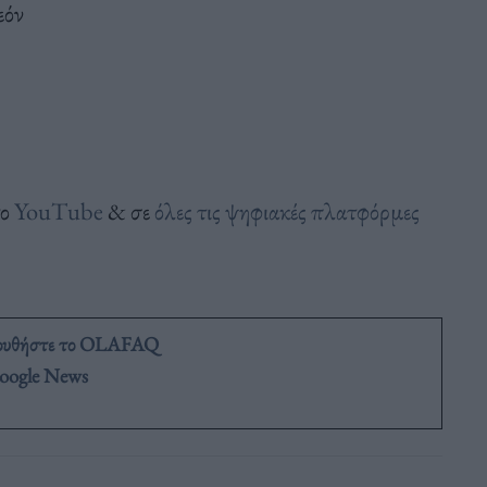
εόν
το
YouTube
& σε
όλες τις ψηφιακές πλατφόρμες
ουθήστε το OLAFAQ
oogle News