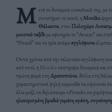
Μ
ετά το δυναμικό comeback της, με τ
συνεπήραν το κοινό, η
Monika
έρχετ
Θάλασσα
, στον
Πολυχώρο Λιπασμ
μουσικό ταξίδι
με αφετηρία το “Avatar” και στα
“Proud” και τα τρία ακόμα
αγγλόφωνα
άλμπουμ
Οκτώ χρόνια από την τελευταία αγγλόφωνη κυκλ
από ποτέ, η
Monika
επιστρέφει δυναμικά και στ
πρώτη φορά στη
Δραπετσώνα
, δίπλα στη θάλα
χαρακτηριστικά ψηλή καμινάδα να υψώνεται πί
όλοι μαζί, να δηλώσουμε «Proud»,να χορέψουμε
ηλεκτρισμένη βραδιά γεμάτη αγάπη, συγκίνηση,