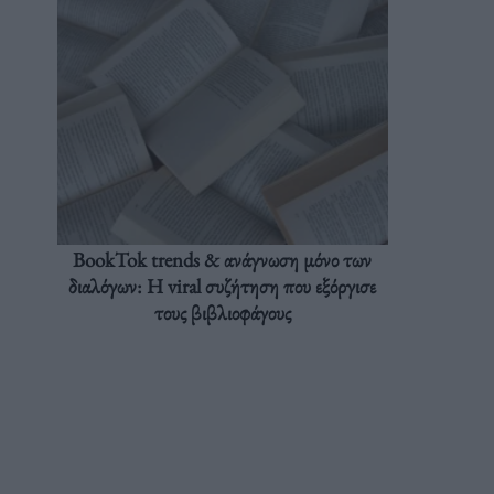
BookTok trends & ανάγνωση μόνο των
διαλόγων: Η viral συζήτηση που εξόργισε
τους βιβλιοφάγους