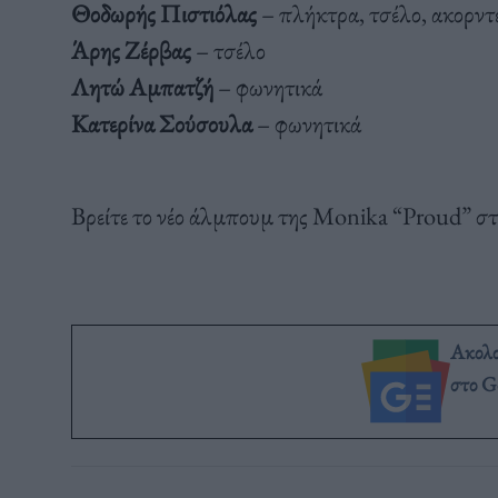
Θοδωρής Πιστιόλας
– πλήκτρα, τσέλο, ακορντ
Άρης Ζέρβας
– τσέλο
Λητώ Αμπατζή
– φωνητικά
Κατερίνα Σούσουλα
– φωνητικά
Βρείτε το νέο άλμπουμ της Monika “Proud” σ
Ακολ
στο G