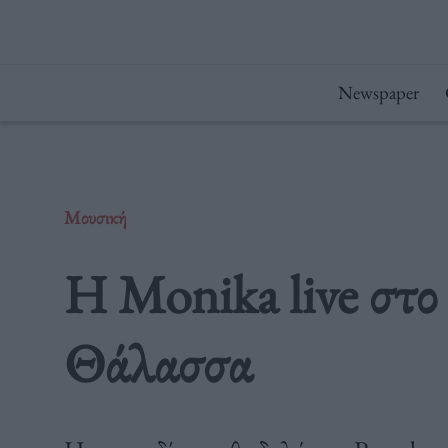
Μετάβαση
στο
περιεχόμενο
Newspaper
Μουσική
Η Monika live στο
Θάλασσα