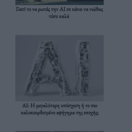
Γιατί το να ρωτάς την AI σε κάνει να νιώθεις
τόσο καλά
AI: Η μεγαλύτερη υπόσχεση ή το πιο
καλοκουρδισμένο αφήγημα της εποχής;