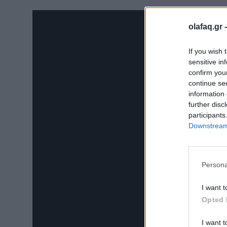
olafaq.gr 
If you wish 
sensitive in
confirm you
continue se
information 
further disc
participants
Downstream 
Persona
I want t
Opted 
I want t