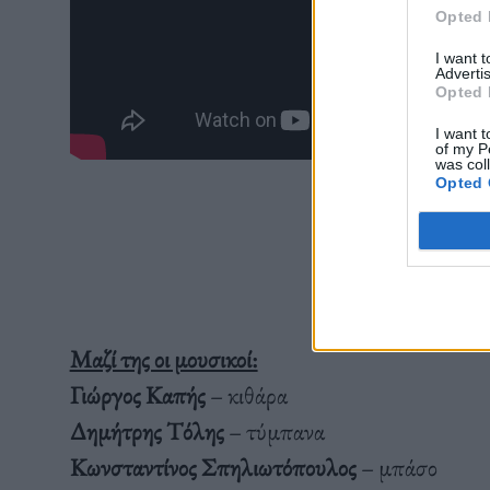
Opted 
I want 
Advertis
Opted 
I want t
of my P
was col
Opted 
Μαζί της οι μουσικοί:
Γιώργος Καπής
– κιθάρα
Δημήτρης Τόλης
– τύμπανα
Κωνσταντίνος Σπηλιωτόπουλος
– μπάσο