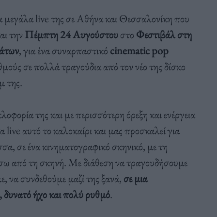
α μεγάλα live της σε Αθήνα και Θεσσαλονίκη που
αι την
Πέμπτη 24 Αυγούστου
στο
Φεστιβάλ στη
άτων
, για ένα συναρπαστικό
cinematic pop
θμούς σε πολλά τραγούδια από τον νέο της δίσκο
 της.
οφορία της και με περισσότερη όρεξη και ενέργεια
α live αυτό το καλοκαίρι και μας προσκαλεί για
σσα, σε ένα κινηματογραφικό σκηνικό, με τη
σω από τη σκηνή. Με διάθεση να τραγουδήσουμε
, να συνδεθούμε μαζί της ξανά,
σε μια
 δυνατό ήχο και πολύ ρυθμό
.