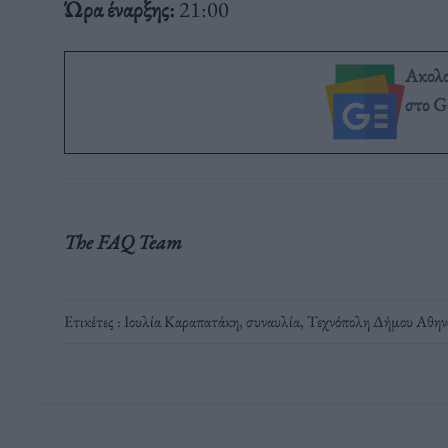
Ώρα έναρξης:
21:00
Ακολ
στο G
The FAQ Team
Ετικέτες :
Ιουλία Καραπατάκη
,
συναυλία
,
Τεχνόπολη Δήμου Αθην