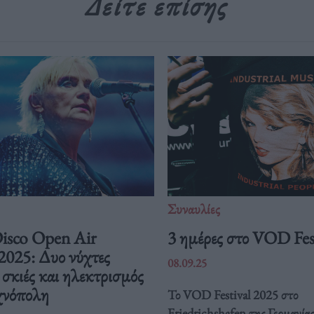
Δείτε επίσης
Συναυλίες
isco Open Air
3 ημέρες στο VOD Fes
 2025: Δυο νύχτες
08.09.25
 σκιές και ηλεκτρισμός
χνόπολη
Το VOD Festival 2025 στο
Friedrichshafen της Γερμανίας