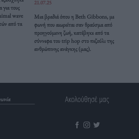
21.07.25
 για τους
inimal wave
Μια βραδιά όπου η Beth Gibbons, με
τών από τα
φωνή που αιωρείται σαν θραύσμα από
προηγούμενη ζωή, κατέβηκε από τα
σύννεφα του trip hop στο πεζούλι της
ανθρώπινης ανάγκης (μας).
Ακολούθησέ μας
νωνία