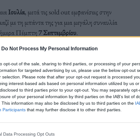
εια
Ιουλία
, μετά τις sold out εμφανίσεις στην
μαζί με τη μπάντα της για μια μεγάλη συναυλία
σήμερα Πέμπτη
7 Σεπτεμβρίου
.
-
Do Not Process My Personal Information
λοι έχουμε αγαπήσει και τα έχουμε συνδέσει με
to opt-out of the sale, sharing to third parties, or processing of your per
formation for targeted advertising by us, please use the below opt-out s
πολλή αγάπη και μεράκι – δείχνει τον τρόπο που
r selection. Please note that after your opt-out request is processed y
.
eing interest-based ads based on personal information utilized by us or
disclosed to third parties prior to your opt-out. You may separately opt-
losure of your personal information by third parties on the IAB’s list of
και παλιά λαϊκά τραγούδια αλλά και νέα που θα
. This information may also be disclosed by us to third parties on the
IA
Participants
that may further disclose it to other third parties.
l Data Processing Opt Outs