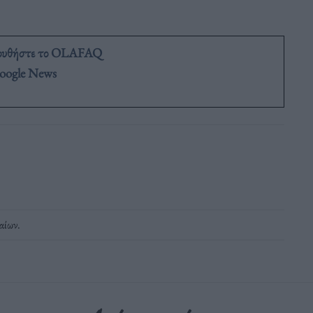
ουθήστε το OLAFAQ
oogle News
αίων
.