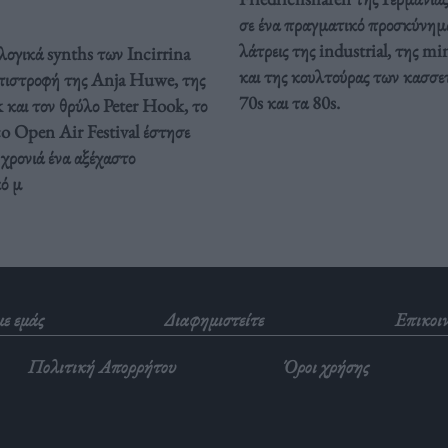
σε ένα πραγματικό προσκύνημα
λάτρεις της industrial, της m
λογικά synths των Incirrina
και της κουλτούρας των κασσε
επιστροφή της Anja Huwe, της
70s και τα 80s.
 και τον θρύλο Peter Hook, το
o Open Air Festival έστησε
 χρονιά ένα αξέχαστο
ό μ
με εμάς
Διαφημιστείτε
Επικοι
Πολιτική Απορρήτου
Όροι χρήσης