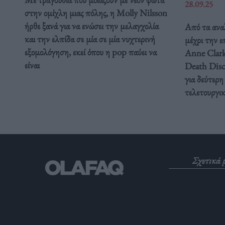
28.09.25
στην ομίχλη μιας πόλης, η Molly Nilsson
ήρθε ξανά για να ενώσει την μελαγχολία
Από τα ανα
και την ελπίδα σε μία σε μία νυχτερινή
μέχρι την 
εξομολόγηση, εκεί όπου η pop παύει να
Anne Clark
είναι
Death Disc
για δεύτερη
τελετουργικ
Σχετικά 