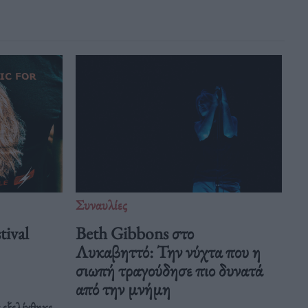
Συναυλίες
tival
Beth Gibbons στο
Λυκαβηττό: Την νύχτα που η
σιωπή τραγούδησε πιο δυνατά
από την μνήμη
 εξελίχθηκε