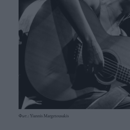
Φωτ.: Yiannis Margetousakis