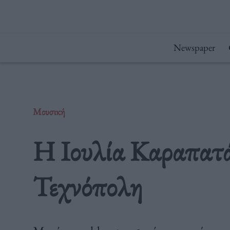
Μετάβαση
στο
περιεχόμενο
Newspaper
Μουσική
Η Ιουλία Καραπατ
Τεχνόπολη