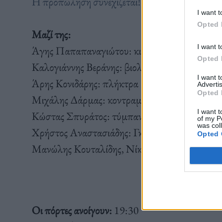
Η προπώληση συνεχίζεται!
I want t
Opted 
Μαζί της:
I want t
Άγης Παπαπαναγιώτου: κιθάρες, φωνή
Opted 
Καλογιάννης Βεράνης: βιολί, τρομπέτα, φωνή
I want 
Άρης Κονιδάρης: πλήκτρα
Advertis
Opted 
Μιχάλης Δάρμας: κοντραμπάσο
I want t
Κώστας Σπυράτος: τύμπανα
of my P
was col
Χρήστος Αναστασιάδης: Γκάιντα, κλαρίνο
Opted 
Μανώλης Κουταλίδης, Νίκος Κόλλιας : ηχολη
Οι πόρτες ανοίγουν:
19:30