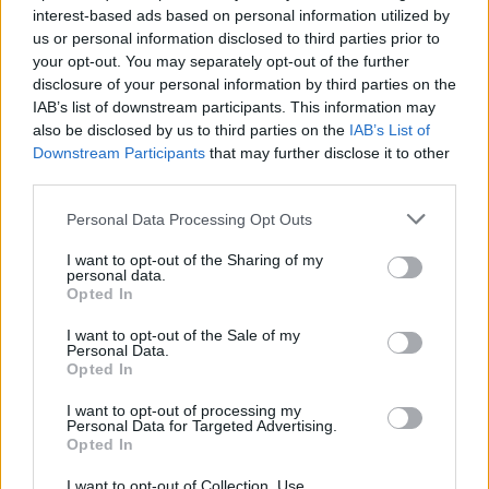
interest-based ads based on personal information utilized by
Παίζουν οι μουσικοί:
us or personal information disclosed to third parties prior to
Σεραφείμ Γιαννακόπουλος
, τύμπανα
your opt-out. You may separately opt-out of the further
disclosure of your personal information by third parties on the
Θωμάς Κωνσταντίνου
, ούτι
IAB’s list of downstream participants. This information may
Μηνάς Λιάκος
, ηλεκτρική κιθάρα
also be disclosed by us to third parties on the
IAB’s List of
Downstream Participants
that may further disclose it to other
Στέλιος Προβής
, μπάσο
third parties.
Δημήτρης Αρώνης,
κλασική και ακουστική κιθάρα,
Personal Data Processing Opt Outs
πλήκτρα
I want to opt-out of the Sharing of my
Δήμος Βουγιούκας
, ακορντεόν
personal data.
Opted In
I want to opt-out of the Sale of my
Επιμέλεια προγράμματος:
Personal Data.
Opted In
Δήμητρα Γαλάνη, Μάρθα Φριντζήλα, Σεραφείμ
I want to opt-out of processing my
Γιαννακόπουλος
Personal Data for Targeted Advertising.
Opted In
Ενορχηστρώσεις:
Σεραφείμ Γιαννακόπουλος
I want to opt-out of Collection, Use,