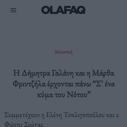
Μετάβαση
στο
περιεχόμενο
Μουσική
Η Δήμητρα Γαλάνη και η Μάρθα
Φριντζήλα έρχονται πάνω “Σ’ ένα
κύμα του Νότου”
Συμμετέχουν η Ελένη Τσαλιγοπούλου και ο
Φώτης Σιώτας.