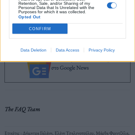
Φωτογραφίες:
Ανδρέας Σιμόπουλος
Retention, Sale, and/or Sharing of my
Personal Data that Is Unrelated with the
Purposes for which it was collected.
Opted Out
CONFIRM
Εισιτήρια μπορείτε να προμηθευτείτε
εδώ
Data Deletion
Data Access
Privacy Policy
Ακολουθήστε το OLAFAQ
στο Google News
The FAQ Team
Ετικέτες :
Δήμητρα Γαλάνη
,
Ελένη Τσαλιγοπούλου
,
Μάρθα Φριντζήλα
,