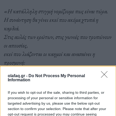
«Η κατάλληλη στιγμή νομίζουμε πως είναι τώρα.
Η συνάντηση θα γίνει εκεί που ακόμα χτυπά η
καρδιά.
Στις αυλές των ερώτων, στις γωνιές που τρυπώνουν
οι απουσίες,
εκεί που λιάζονται οι καημοί και ανασαίνει η
προσμονή:
στις γειτονιές των ανθρώπων.
olafaq.gr -
Do Not Process My Personal
Απλώνουμε τα τραγούδια μας στον ήλιο του Νότου
Information
και …δεν ξεχνάμε».
If you wish to opt-out of the sale, sharing to third parties, or
processing of your personal or sensitive information for
targeted advertising by us, please use the below opt-out
section to confirm your selection. Please note that after your
Συντελεστές:
opt-out request is processed you may continue seeing