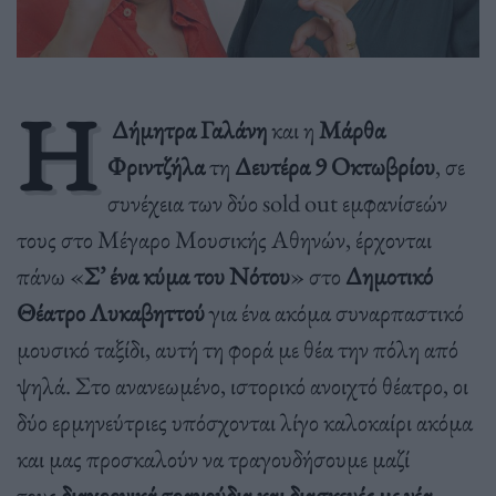
H
Δήμητρα Γαλάνη
και η
Μάρθα
Φριντζήλα
τη
Δευτέρα 9 Οκτωβρίου
, σε
συνέχεια των δύο sold out εμφανίσεών
τους στο Μέγαρο Μουσικής Αθηνών, έρχονται
πάνω «
Σ’ ένα κύμα του Νότου
» στο
Δημοτικό
Θέατρο Λυκαβηττού
για ένα ακόμα συναρπαστικό
μουσικό ταξίδι, αυτή τη φορά με θέα την πόλη από
ψηλά. Στο ανανεωμένο, ιστορικό ανοιχτό θέατρο, οι
δύο ερμηνεύτριες υπόσχονται λίγο καλοκαίρι ακόμα
και μας προσκαλούν να τραγουδήσουμε μαζί
τους
διαχρονικά τραγούδια και διασκευές με νέα