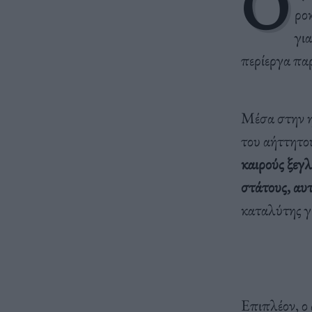
Ο
ρο
για
περίεργα πα
Μέσα στην η
του αήττητου
καιρούς ξεγ
στάτους, αυτ
καταλύτης γ
Επιπλέον, ο 