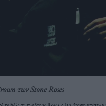
rown των Stone Roses
τά τη διάλυση των Stone Roses, ο Ian Brown υπέστη μ