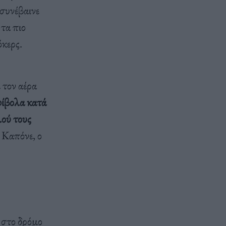
συνέβαινε
 τα πιο
κερς.
 τον αέρα
φίβολα κατά
λού τους
 Καπόνε, ο
ι στο δρόμο