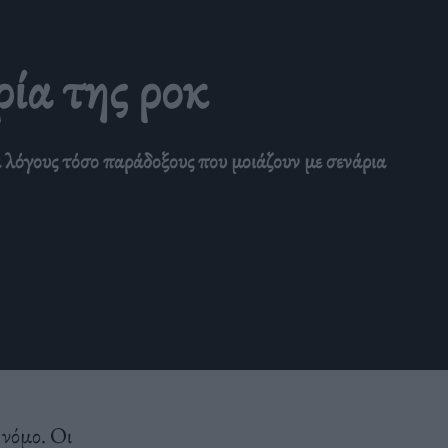
ρία της ροκ
α λόγους τόσο παράδοξους που μοιάζουν με σενάρια
 νόμο. Οι