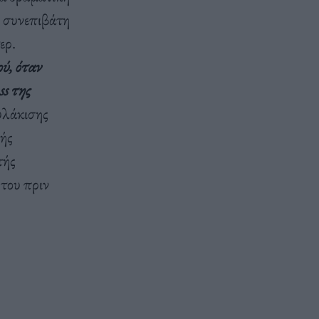
ε συνεπιβάτη
ερ.
ού, όταν
ss της
υλάκισης
λής
τής
 του πριν