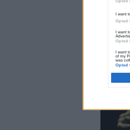
Opted 
I want t
Opted 
I want 
Advertis
Opted 
I want t
of my P
was col
Opted 