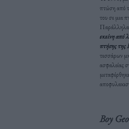
πτώση από τ
του σε μια 
Παράλληλα 
εκείνη από λ
πτήσης της 
τεσσάρων μη
ασφαλείας σ
μεταφέρθηκε 
αποφυλακιστ
Boy Geo