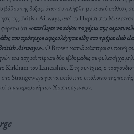
ο βάθρο της δόξας, όταν συνελήφθη μετά από επίθεση σ
πτήση της British Airways, από το Παρίσι στο Μάντσεστ
φέρεται ότι
«απείλησε να κόψει τα χέρια της αεροσυνοδ
άθος του πρόσφερε αφορολόγητα είδη στο τμήμα club cla
British Airways».
Ο Brown καταδικάστηκε σε ποινή φ
νών και αρχικά πέρασε δύο εβδομάδες σε φυλακή χαμη
το Kirkham του Lancashire. Στη συνέχεια, ο τραγουδισ
στο Strangeways για να εκτίσει το υπόλοιπο της ποινής
εί την παραμονή των Χριστουγέννων.
rge