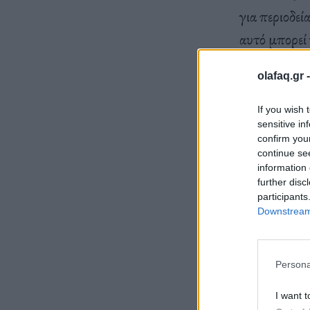
για περιοδεί
αυτό μπορεί 
μπορεί να τ
olafaq.gr 
If you wish 
Παρακάτω εξ
sensitive in
με το νόμο, 
confirm you
continue se
information 
further disc
participants
Downstream 
Persona
I want t