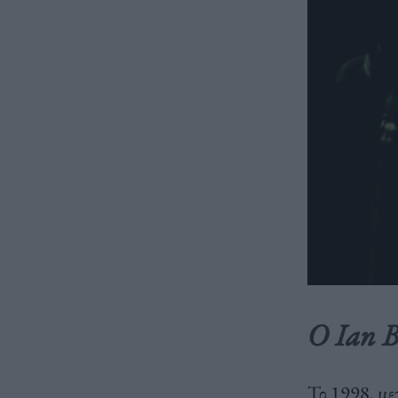
Ο Ian B
Το 1998, με