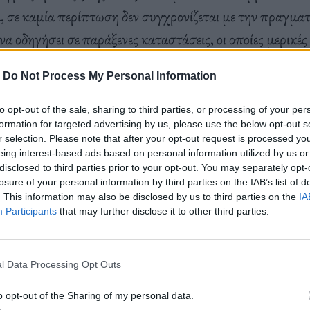
α, σε καμία περίπτωση δεν συγχρονίζεται με την πραγματ
να οδηγήσει σε παράξενες καταστάσεις, οι οποίες μερικές
ους οδηγήσουν ακόμα και σε σύλληψη.
-
Do Not Process My Personal Information
to opt-out of the sale, sharing to third parties, or processing of your per
ετάζουμε τις περιπτώσεις εκείνες που οι μουσικοί έμπλ
formation for targeted advertising by us, please use the below opt-out s
με τρόπους που ξεπερνούν κάθε φαντασία.
r selection. Please note that after your opt-out request is processed y
eing interest-based ads based on personal information utilized by us or
disclosed to third parties prior to your opt-out. You may separately opt-
losure of your personal information by third parties on the IAB’s list of
. This information may also be disclosed by us to third parties on the
IA
Participants
that may further disclose it to other third parties.
l Data Processing Opt Outs
o opt-out of the Sharing of my personal data.