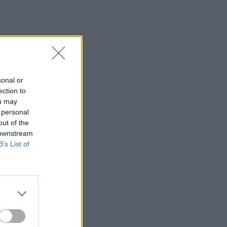
sonal or
ection to
ou may
 personal
out of the
 downstream
B’s List of