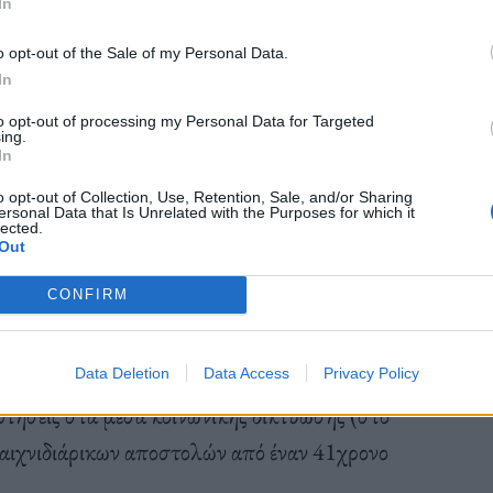
In
o opt-out of the Sale of my Personal Data.
In
to opt-out of processing my Personal Data for Targeted
ing.
In
o opt-out of Collection, Use, Retention, Sale, and/or Sharing
ersonal Data that Is Unrelated with the Purposes for which it
lected.
Out
CONFIRM
Time Traveler / Twitter
Data Deletion
Data Access
Privacy Policy
ρτήσεις στα μέσα κοινωνικής δικτύωσης (στο
παιχνιδιάρικων αποστολών από έναν 41χρονο