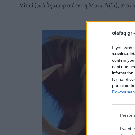
Vinci (ενώ δημιουργούσε τη Μόνα Λίζα), στον 
olafaq.gr 
If you wish 
sensitive in
confirm you
continue se
information 
further disc
participants
Downstream 
Persona
I want t