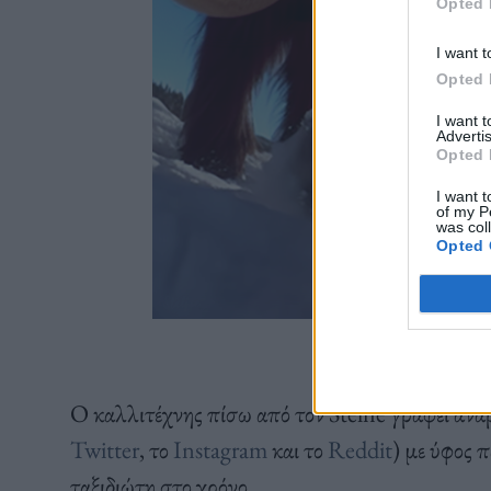
Opted 
I want t
Opted 
I want 
Advertis
Opted 
I want t
of my P
was col
Opted 
Πηγή: Stelfie the 
Ο καλλιτέχνης πίσω από τον Stelfie γράφει ανα
Twitter
, το
Instagram
και το
Reddit
) με ύφος 
ταξιδιώτη στο χρόνο.