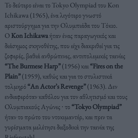
Το δεύτερο είναι το Tokyo Olympiad του Kon
Ichikawa (1965), ένα λιγότερο γνωστό
αριστούργημα για την Ολυμπιάδα του Τόκιο.
Ο
Κon Ichikawa
ήταν ένας παραγωγικός και
διάσημος σκηνοθέτης, που είχε διακριθεί για τις
ζοφερές, βαθιά ανθρώπινες, αντιπολεμικές ταινίες
“The Burmese Harp”
(1956) και
“Fires on the
Plain”
(1959), καθώς και για το στυλιστικά
τολμηρό
“An Actor’s Revenge”
(1963). Δεν
ενδιαφερόταν καθόλου για τον αθλητισμό και τους
Ολυμπιακούς Αγώνες ∙ το
“Tokyo Olympiad”
ήταν το πρώτο του ντοκιμαντέρ, και πριν τα
γυρίσματα μελέτησε διεξοδικά την ταινία της
Riefenstahl.