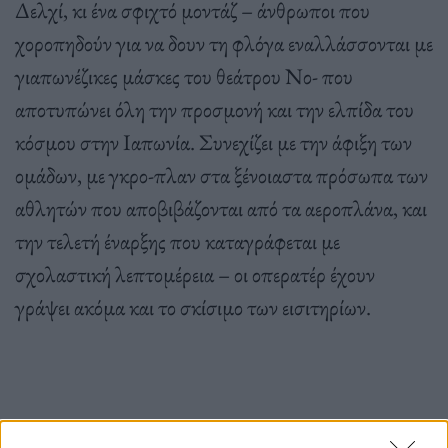
Δελχί, κι ένα σφιχτό μοντάζ – άνθρωποι που
χοροπηδούν για να δουν τη φλόγα εναλλάσσονται με
γιαπωνέζικες μάσκες του θεάτρου Νο- που
αποτυπώνει όλη την προσμονή και την ελπίδα του
κόσμου στην Ιαπωνία. Συνεχίζει με την άφιξη των
ομάδων, με γκρο-πλαν στα ξένοιαστα πρόσωπα των
αθλητών που αποβιβάζονται από τα αεροπλάνα, και
την τελετή έναρξης που καταγράφεται με
σχολαστική λεπτομέρεια – οι οπερατέρ έχουν
γράψει ακόμα και το σκίσιμο των εισιτηρίων.