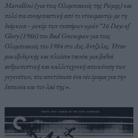
Marcellini (για τους Ολυμπιακούς της Ρώμης) και
πολύ πιο συναρπαστική από το ντοκιμαντέρ με τη
διάρκεια – ρεκόρ των τεσσάρων ωρών “16 Days of
Glory (1986) του Bud Greenspan για τους
Ολυμπιακούς του 1984 στο Λος Άντζελες. Ήταν
μια οξυδερκής και πλούσια ταινία: μια βαθιά
ανθρωπιστική και καλλιτεχνική απεικόνιση των
γεγονότων, που αποτύπωσε ένα νέο όραμα για την
Ιαπωνία και τον λαό της».