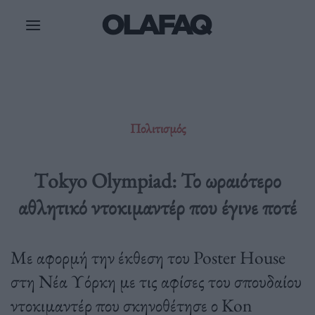
Μετάβαση
στο
περιεχόμενο
Πολιτισμός
Τokyo Olympiad: Το ωραιότερο
αθλητικό ντοκιμαντέρ που έγινε ποτέ
Με αφορμή την έκθεση του Poster House
στη Νέα Υόρκη με τις αφίσες του σπουδαίου
ντοκιμαντέρ που σκηνοθέτησε ο Kon