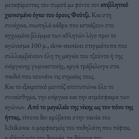
μεταφέροντας τον πυρσό με φόντο τον
επιβλητικό
χιονισμένο όγκο του όρους Φούτζι.
Και στη
συνέχεια, σιωπηλά κάδρα που εστιάζουν στο
αγχωμένο βλέμμα των αθλητών λίγο πριν το
αγώνισμα 100 μ., slow-motion στιγμιότυπα που
συλλαμβάνουν όλη τη μαγεία του τζούντο ή της
ενόργανης γυμναστικής, αργά τράβελινγκ στα
παιδιά που κουνάνε τις σημαίες τους.
Και το εξαιρετικό μοντάζ αποτυπώνει όλο το
συναίσθημα, την ενέργεια και την ατμόσφαιρα των
αγώνων.
Από το μεγαλείο της νίκης ως τον πόνο της
ήττας,
τίποτα δεν κρύβεται στην ταινία του
Ιchikawa: ο μορφασμός του ποδηλάτη που πέφτει,
η εξάντληση του δρομέα, τα δάκρυα του