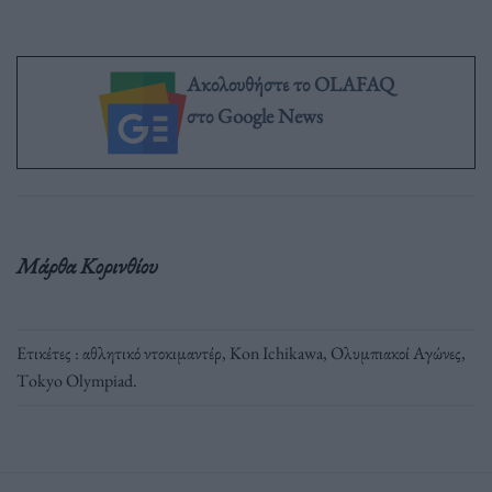
Ακολουθήστε το OLAFAQ
στο Google News
Mάρθα Κορινθίου
Ετικέτες :
αθλητικό ντοκιμαντέρ
,
Κon Ichikawa
,
Ολυμπιακοί Αγώνες
,
Τokyo Olympiad
.