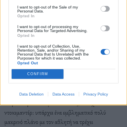
I want to opt-out of the Sale of my
Το ντοκιμαντέρ είναι ένα έργο τέχνης∙ ομοίως και τα
Personal Data.
Opted In
σπάνια διαφημιστικά πόστερ για την προώθηση του
στην Ιταλία που παρουσιάζει σε έκθεσή του το
I want to opt-out of processing my
Personal Data for Targeted Advertising.
Opted In
Poster House στη Νέα Υόρκη.
Το μοναδικό
υβριδικό στιλ των αφισών έχει στοιχεία τόσο από
I want to opt-out of Collection, Use,
Retention, Sale, and/or Sharing of my
Personal Data that Is Unrelated with the
την πληθωρική αισθητική του φωτομοντάζ, όσο και
Purposes for which it was collected.
Opted Out
από τον κονστρουκτιβισμό και τον ιταλικό
μοντερνισμό.
CONFIRM
Από τα πρώτα λεπτά της ταινίας, γίνεται ολοφάνερο
ότι το
Tokyo Olympiad
είναι φτιαγμένo από ένα
Data Deletion
Data Access
Privacy Policy
σκηνοθέτη ταινιών μυθοπλασίας, και όχι
ντοκιμαντέρ: υπάρχει ένα εμβληματικό πολύ
μακρινό πλάνο με τον αθλητή να τρέχει