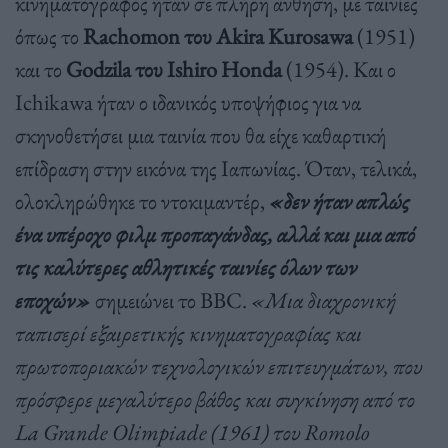
κινηματογράφος ήταν σε πλήρη άνθηση, με ταινίες
όπως το
Rachomon του Akira Kurosawa
(1951)
και το
Godzila του Ιshiro Honda
(1954). Και ο
Ichikawa ήταν ο ιδανικός υποψήφιος για να
σκηνοθετήσει μια ταινία που θα είχε καθαρτική
επίδραση στην εικόνα της Ιαπωνίας. Όταν, τελικά,
ολοκληρώθηκε το ντοκιμαντέρ,
«δεν ήταν απλώς
ένα υπέροχο φιλμ προπαγάνδας, αλλά και μια από
τις καλύτερες αθλητικές ταινίες όλων των
εποχών»
σημειώνει το BBC.
«Μια διαχρονική
ταπισερί εξαιρετικής κινηματογραφίας και
πρωτοποριακών τεχνολογικών επιτευγμάτων, που
πρόσφερε μεγαλύτερο βάθος και συγκίνηση από το
La Grande Olimpiade (1961) του Romolo