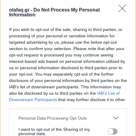
olafaq.gr -
Do Not Process My Personal
Information
If you wish to opt-out of the sale, sharing to third parties, or
Ποτέ δεν είναι σαφές, όπως περιέγραψε η Ackie, αν
processing of your personal or sensitive information for
οι βιογραφίες αυτού του είδους προσθέτουν στη
targeted advertising by us, please use the below opt-out
section to confirm your selection. Please note that after your
μνήμη των πιο αγαπημένων μας καλλιτεχνών.
opt-out request is processed you may continue seeing
«Υπήρχε μια πραγματική ανάγκη για εμάς να
interest-based ads based on personal information utilized by
us or personal information disclosed to third parties prior to
εξερευνήσουμε το σκοτάδι, αλλά κυρίως να
your opt-out. You may separately opt-out of the further
γιορτάσουμε το φως και την επιμονή της Houston.
disclosure of your personal information by third parties on the
IAB’s list of downstream participants. This information may
Ως αποτέλεσμα, νομίζω ότι οι συζητήσεις που έγιναν
also be disclosed by us to third parties on the
IAB’s List of
Downstream Participants
that may further disclose it to other
μετά είναι σημαντικές: Τι προκαλεί στους
third parties.
ανθρώπους μια ταινία σαν αυτή; Τι εμπνέει σε όσους
Personal Data Processing Opt Outs
αποτέλεσαν μέρος της ζωής και της μουσικής της;
I want to opt-out of the Sharing of my
Θέλω τέτοιες ταινίες να είναι μια ενεργή επιδίωξη,
personal data.