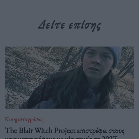
Δείτε επίσης
Κινηματογράφος
The Blair Witch Project επιστρέφει στους
κινηματογράφους με νέα ταινία το 2027