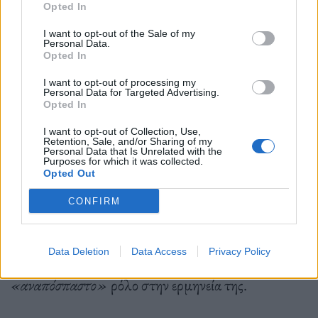
Opted In
μια ενεργή εμπειρία».
I want to opt-out of the Sale of my
Personal Data.
Opted In
Το καστ και το συνεργείο μίλησαν επίσης για το πώς
I want to opt-out of processing my
η συμμετοχή της οικογένειας της Houston βοήθησε
Personal Data for Targeted Advertising.
Opted In
να ζωντανέψει η ιστορία της. Η Lemmons δήλωσε
I want to opt-out of Collection, Use,
ότι η ύπαρξη
«ανθρώπων που την ήξεραν τόσο καλά
Retention, Sale, and/or Sharing of my
Personal Data that Is Unrelated with the
Purposes for which it was collected.
και είχαν τόσες πολλές αναμνήσεις που ήταν
Opted Out
πρόθυμοι να μοιραστούν»
έκανε τη διαδικασία των
CONFIRM
γυρισμάτων
«μια καταπληκτική εμπειρία».
Η
Ackie πρόσθεσε ότι η οικογένεια της Houston την
Data Deletion
Data Access
Privacy Policy
υποστήριξε και της έδωσε σημειώσεις που έπαιξαν
«αναπόσπαστο»
ρόλο στην ερμηνεία της.