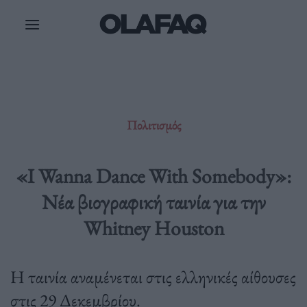
Μετάβαση
στο
περιεχόμενο
Πολιτισμός
«I Wanna Dance With Somebody»:
Νέα βιογραφική ταινία για την
Whitney Houston
Η ταινία αναμένεται στις ελληνικές αίθουσες
στις 29 Δεκεμβρίου.