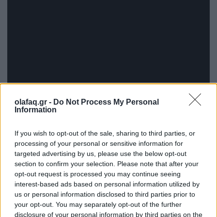
olafaq.gr -
Do Not Process My Personal
Information
If you wish to opt-out of the sale, sharing to third parties, or
processing of your personal or sensitive information for
targeted advertising by us, please use the below opt-out
section to confirm your selection. Please note that after your
opt-out request is processed you may continue seeing
H δύναμη του καλού απλώνεται σαν μία τεράστια
interest-based ads based on personal information utilized by
us or personal information disclosed to third parties prior to
ασπίδα πάνω από έναν κόσμο που συνεχώς
your opt-out. You may separately opt-out of the further
διολισθαίνει σε ατοπήματα και μοιραία τον περιμένει
disclosure of your personal information by third parties on the