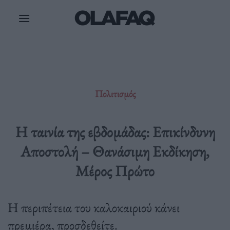
Μετάβαση
στο
περιεχόμενο
Πολιτισμός
Η ταινία της εβδομάδας: Επικίνδυνη
Αποστολή – Θανάσιμη Εκδίκηση,
Μέρος Πρώτο
Η περιπέτεια του καλοκαιριού κάνει
πρεμιέρα, προσδεθείτε.