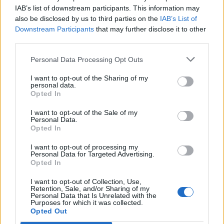
IAB’s list of downstream participants. This information may
η άνωθεν τιμωρία. Από τη μία η αδυναμία
also be disclosed by us to third parties on the
IAB’s List of
διαχείρισης των κοσμοϊστορικών εξελίξεων κι από
Downstream Participants
that may further disclose it to other
third parties.
την άλλη η παραίτηση που έρχεται ως μία πράξη
Personal Data Processing Opt Outs
έσχατης άμυνας. Ο άνθρωπος ως μονάδα αδυνατεί
να αντιληφθεί όσα συντελούνται, καθώς δεν έχει τον
I want to opt-out of the Sharing of my
personal data.
χρόνο να τα πληροφορηθεί σωστά και να τα
Opted In
επεξεργαστεί. Τρέχει τον δικό του μαραθώνιο και
I want to opt-out of the Sale of my
Personal Data.
ταυτόχρονα προσπαθεί να εντάξει τα στοιχεία που
Opted In
μας πείθουν καθημερινά πως είναι αναγκαία ως
I want to opt-out of processing my
Personal Data for Targeted Advertising.
εφόδια για να καταφέρουμε να επιβιώσουμε με
Opted In
αξιοπρέπεια στο παρόν και το μέλλον.
I want to opt-out of Collection, Use,
Retention, Sale, and/or Sharing of my
Personal Data that Is Unrelated with the
Purposes for which it was collected.
Opted Out