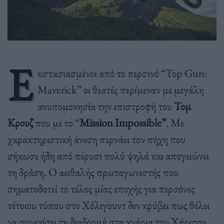
Ε
κστασιασμένοι από το περσινό “Τοp Gun:
Maverick” οι θεατές περίμεναν με μεγάλη
ανυπομονησία την επιστροφή του
Τομ
Κρουζ
που με το “
Μission Impossible”
. Με
χαρακτηριστική άνεση περνάει τον πήχη που
σήκωσε ήδη από πέρυσι πολύ ψηλά και απογειώνει
τη δράση. Ο αειθαλής πρωταγωνιστής που
σηματοδοτεί το τέλος μίας εποχής για περσόνες
τέτοιου τύπου στο Χόλιγουντ δεν κρύβει πως θέλει
να συνεχίσει τη διαδρομή στα χνάρια του Χάρισον