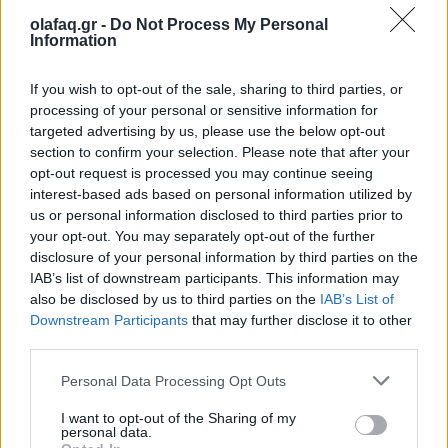
21.00-23.00 Πάρτι με τους HiROLLERS
olafaq.gr -
Do Not Process My Personal
Information
If you wish to opt-out of the sale, sharing to third parties, or
processing of your personal or sensitive information for
targeted advertising by us, please use the below opt-out
Την Κυριακή 10/09 το βράδυ οι ρυθμοί αλλάζουν
section to confirm your selection. Please note that after your
opt-out request is processed you may continue seeing
και σειρά έχει το boogie woogie, ένα είδος χορού
interest-based ads based on personal information utilized by
rock ‘n’ roll. Το μάθημα αναλαμβάνουν οι Rollin’
us or personal information disclosed to third parties prior to
your opt-out. You may separately opt-out of the further
Foxes (οι Μάνος Κουβάκης και Ρόδη Καγγελάρη),
disclosure of your personal information by third parties on the
πρωτοπόροι στη διάδοση και τη διδασκαλία του
IAB’s list of downstream participants. This information may
also be disclosed by us to third parties on the
IAB’s List of
boogie woogie στην Ελλάδα. Η βραδιά
Downstream Participants
that may further disclose it to other
third parties.
κορυφώνεται με τους HiROLLERS, το μουσικό
σχήμα του κοντραμπασίστα, τραγουδιστή και
Personal Data Processing Opt Outs
συνθέτη Χρήστου Ζώη, που υπόσχονται να
I want to opt-out of the Sharing of my
personal data.
παρασύρουν όλους τους συμμετέχοντες σε ένα