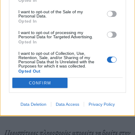
Opted In
ξέφρενο πάρτι.
I want to opt-out of the Sale of my
Personal Data.
Opted In
I want to opt-out of processing my
Personal Data for Targeted Advertising.
Opted In
I want to opt-out of Collection, Use,
Retention, Sale, and/or Sharing of my
Personal Data that Is Unrelated with the
Purposes for which it was collected.
Opted Out
CONFIRM
Data Deletion
Data Access
Privacy Policy
Φωτ.: Πηνελόπη Γερασίμου
Περισσότερες πληροφορίες μπορείτε να βρείτε στην