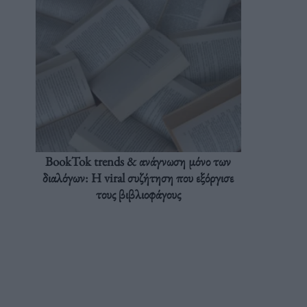
BookTok trends & ανάγνωση μόνο των
διαλόγων: Η viral συζήτηση που εξόργισε
τους βιβλιοφάγους