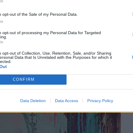
 λαβύρινθος και καθρέφτης του νου με μεθόδους
In
λέγοντας «Η χρήση των πολυμέσων διατρέχει και
o opt-out of the Sale of my Personal Data.
ν εικόνων, συμπράττει στο συναρπαστικό
In
περρεαλιστικό αποτέλεσμα της ετερόχρονης και
to opt-out of processing my Personal Data for Targeted
ing.
In
o opt-out of Collection, Use, Retention, Sale, and/or Sharing
ersonal Data that Is Unrelated with the Purposes for which it
lected.
Out
CONFIRM
Data Deletion
Data Access
Privacy Policy