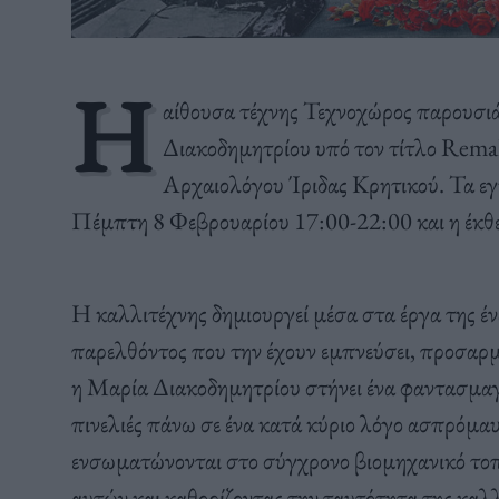
Η
αίθουσα τέχνης Τεχνοχώρος παρουσιά
Διακοδημητρίου υπό τον τίτλο Remak
Αρχαιολόγου Ίριδας Κρητικού. Τα εγ
Πέμπτη 8 Φεβρουαρίου 17:00-22:00 και η έκθε
Η καλλιτέχνης δημιουργεί μέσα στα έργα της έ
παρελθόντος που την έχουν εμπνεύσει, προσαρμο
η Μαρία Διακοδημητρίου στήνει ένα φαντασμαγο
πινελιές πάνω σε ένα κατά κύριο λόγο ασπρόμαυ
ενσωματώνονται στο σύγχρονο βιομηχανικό τοπ
αυτών και καθορίζοντας την ταυτότητα της καλλ