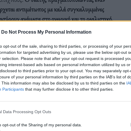
έρχεται αντιμέτωπος με καλά συγκαλυμμένες
ασύρουν ανάμεσα στο ονειρικό και το ρεαλιστικό.
 θα δει ότι κρύβουν την επιτηδευμένη δημιουργία
-
Do Not Process My Personal Information
στην ελεύθερη βούληση του καθενός κρίνοντας με
to opt-out of the sale, sharing to third parties, or processing of your per
formation for targeted advertising by us, please use the below opt-out s
r selection. Please note that after your opt-out request is processed y
eing interest-based ads based on personal information utilized by us or
disclosed to third parties prior to your opt-out. You may separately opt-
losure of your personal information by third parties on the IAB’s list of
φέρει μεταξύ άλλων για την έκθεση:
. This information may also be disclosed by us to third parties on the
IA
Participants
that may further disclose it to other third parties.
ιες remake και reimagining, ενεργοποιώντας
κής διδαχής και της εμπειρικής όσμωσης,
νιμης φαντασίας της, η Μαρία Διακοδημητρίου
l Data Processing Opt Outs
 πρωτογενής γνώση και η αρχετυπική εικόνα
o opt-out of the Sharing of my personal data.