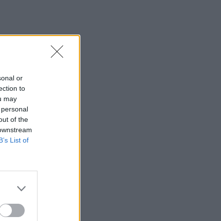
sonal or
ection to
ou may
 personal
out of the
 downstream
B’s List of