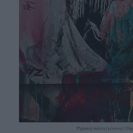
Ψηφιακή παλέτα (κόκκινο) / Dig