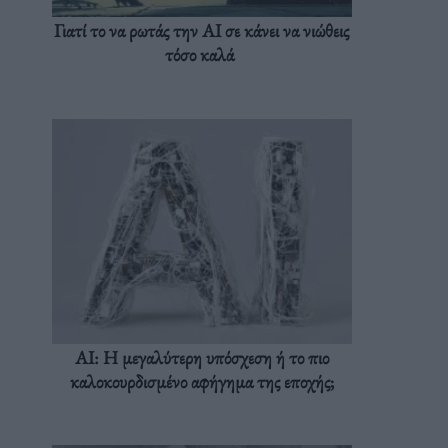
Γιατί το να ρωτάς την AI σε κάνει να νιώθεις
τόσο καλά
AI: Η μεγαλύτερη υπόσχεση ή το πιο
καλοκουρδισμένο αφήγημα της εποχής;