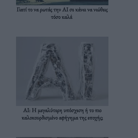
Γιατί το να ρωτάς την AI σε κάνει να νιώθεις
τόσο καλά
AI: Η μεγαλύτερη υπόσχεση ή το πιο
καλοκουρδισμένο αφήγημα της εποχής;