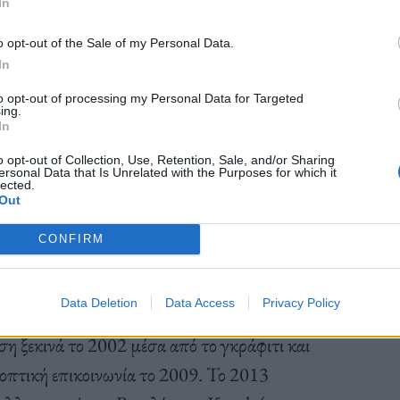
In
o opt-out of the Sale of my Personal Data.
In
to opt-out of processing my Personal Data for Targeted
ing.
In
o opt-out of Collection, Use, Retention, Sale, and/or Sharing
ersonal Data that Is Unrelated with the Purposes for which it
lected.
Out
CONFIRM
Data Deletion
Data Access
Privacy Policy
ληνα εικαστικού που ζει και δημιουργεί μεταξύ
η ξεκινά το 2002 μέσα από το γκράφιτι και
 οπτική επικοινωνία το 2009. Το 2013