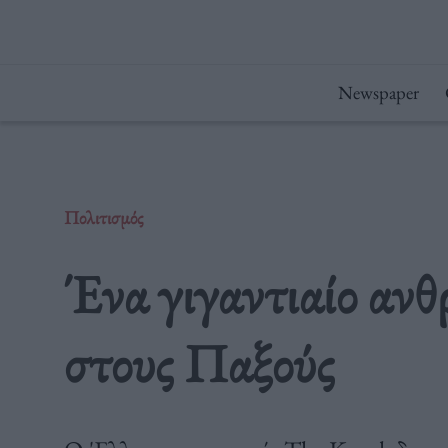
Μετάβαση
στο
περιεχόμενο
Newspaper
Πολιτισμός
Ένα γιγαντιαίο αν
στους Παξούς