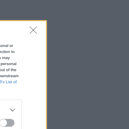
sonal or
ection to
ou may
 personal
out of the
 downstream
B’s List of