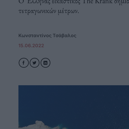
Ο 'Eλληνας εικαστικός The Krank δημι
τετραγωνικών μέτρων.
Κωνσταντίνος Τσάβαλος
15.06.2022