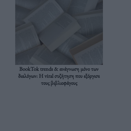
BookTok trends & ανάγνωση μόνο των
διαλόγων: Η viral συζήτηση που εξόργισε
τους βιβλιοφάγους