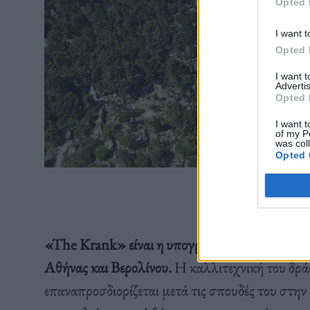
Opted 
I want t
Opted 
I want 
Advertis
Opted 
I want t
of my P
was col
Opted 
«The Krank» είναι η υπογραφή του 24χρονου Έλ
Αθήνας και Βερολίνου.
Η καλλιτεχνική του δράσ
επαναπροσδιορίζεται μετά τις σπουδές του στην