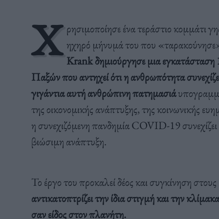
Χ
ρησιμοποίησε ένα τεράστιο κομμάτι γη
ηχηρό μήνυμά του που «ταρακούνησε»
Krank δημιούργησε μια εγκατάσταση 
Παξών που αντηχεί ότι η ανθρωπότητα συνεχίζε
γιγάντια αυτή ανθρώπινη πατημασιά
υπογραμμίζ
της οικονομικής ανάπτυξης, της κοινωνικής ευη
η συνεχιζόμενη πανδημία COVID-19 συνεχίζει να
βιώσιμη ανάπτυξη.
Το έργο του προκαλεί δέος και συγκίνηση στους 
αντικατοπτρίζει την ίδια στιγμή και την κλίμα
σαν είδος στον πλανήτη.