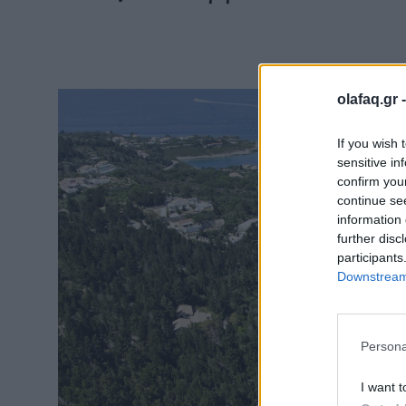
olafaq.gr 
If you wish 
sensitive in
confirm you
continue se
information 
further disc
participants
Downstream 
Persona
I want t