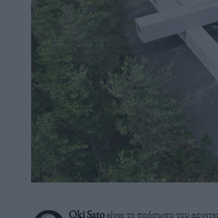
Oki Sato
είν
αι
το
π
ρόσω
πο
του
α
ρχιτε