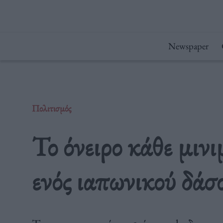
Μετάβαση
στο
περιεχόμενο
Newspaper
Πολιτισμός
Το όνειρο κάθε μιν
ενός ιαπωνικού δάσ