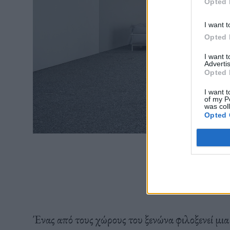
Opted 
I want t
Opted 
I want 
Advertis
Opted 
I want t
of my P
was col
Opted 
Ένας από τους χώρους του ξενώνα φιλοξενεί μι