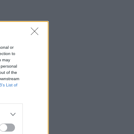
sonal or
ection to
ou may
 personal
out of the
 downstream
B’s List of