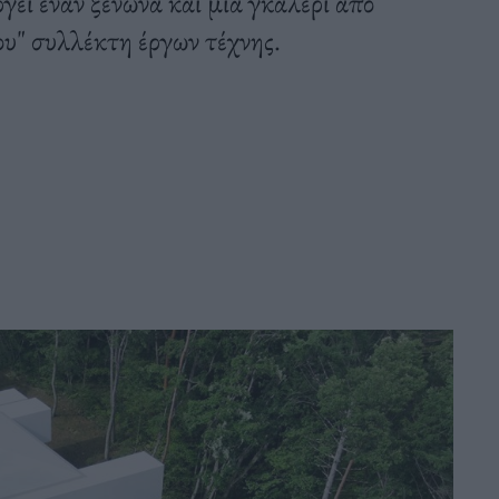
γεί έναν ξενώνα και μια γκαλερί από
υ" συλλέκτη έργων τέχνης.