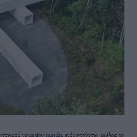
κτονικού
γρ
α
φείου
nendo
,
ενός
στούντιο
με
έδρ
α
το