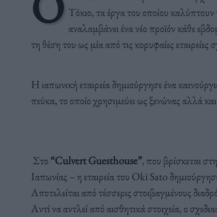
Ο
Τόκιο
, τα
έργ
α
του
οπ
οίου
κα
λύ
π
τουν
αναλαμβ
άνει
έν
α
νέο
π
ροϊόν
κάθε
εβ
δο
τη
θέση
του
ως
μί
α από
τις
κορυφ
α
ίες
ετ
α
ιρείες
σ
Η ιαπωνική εταιρεία δημιούργησε ένα καινούργι
πεύκα, το οποίο χρησιμεύει ως ξενώνας αλλά και
Στο
“Culvert Guesthouse”
, που βρίσκεται σ
Ιαπωνίας – η εταιρεία του Oki Sato δημιούργησε
Αποτελείται από τέσσερις στοιβαγμένους διαδρόμ
Αντί να αντλεί από αισθητικά στοιχεία, ο σχεδια