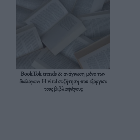
BookTok trends & ανάγνωση μόνο των
διαλόγων: Η viral συζήτηση που εξόργισε
τους βιβλιοφάγους