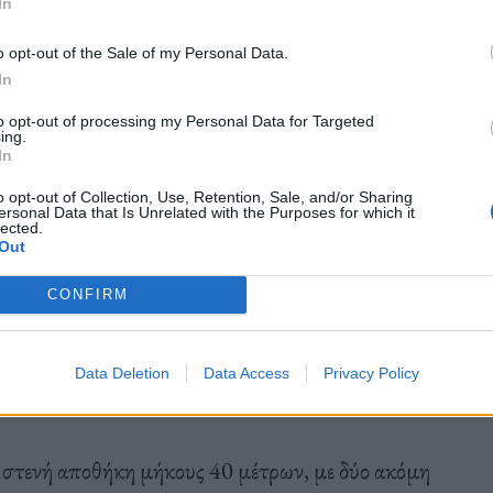
In
o opt-out of the Sale of my Personal Data.
In
to opt-out of processing my Personal Data for Targeted
ing.
In
o opt-out of Collection, Use, Retention, Sale, and/or Sharing
ersonal Data that Is Unrelated with the Purposes for which it
lected.
Out
CONFIRM
Data Deletion
Data Access
Privacy Policy
α στενή αποθήκη μήκους 40 μέτρων, με δύο ακόμη