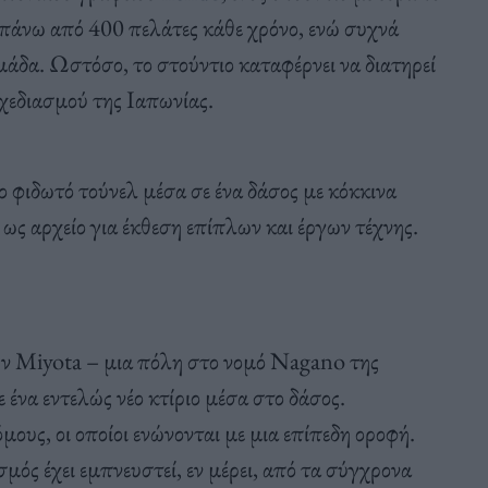
π
άνω
από 400 π
ελάτες
κάθε
χρόνο
,
ενώ
συχνά
μάδ
α.
Ωστόσο
,
το
στούντιο
κατα
φέρνει
να
δι
α
τηρεί
χεδι
α
σμού
της
Ιαπ
ωνί
ας.
ο φιδωτό τούνελ μέσα σε ένα δάσος με κόκκινα
 ως αρχείο για έκθεση επίπλων και έργων τέχνης.
την Miyota – μια πόλη στο νομό Nagano της
 ένα εντελώς νέο κτίριο μέσα στο δάσος.
ους, οι οποίοι ενώνονται με μια επίπεδη οροφή.
σμός έχει εμπνευστεί, εν μέρει, από τα σύγχρονα