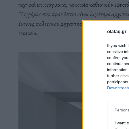
τεχνικά επιτεύγματα, τα οποία καθιστούν εφικτά
“Ο χώρος που προκύπτει είναι λιγότερο αρχιτεκ
έννοιες πολιτικού μηχανικού με λεπτομέρειες σ
εταιρεία.
olafaq.gr 
If you wish 
sensitive in
confirm you
continue se
information 
further disc
participants
Downstream 
Persona
I want t