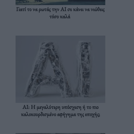
Γιατί το να ρωτάς την AI σε κάνει να νιώθεις
τόσο καλά
AI: Η μεγαλύτερη υπόσχεση ή το πιο
καλοκουρδισμένο αφήγημα της εποχής;