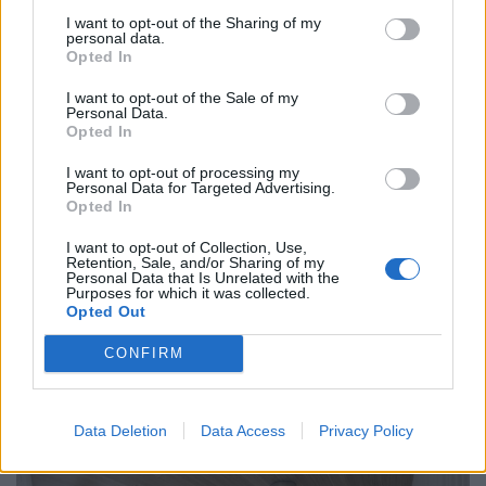
Πηγή: Spacer / Designbloom
I want to opt-out of the Sharing of my
personal data.
Opted In
Αυτός ο σχεδιασμός προσφέρεται για ελκυστικούς
I want to opt-out of the Sale of my
Personal Data.
εσωτερικούς χώρους που προσφέρουν άφθονο
Opted In
φυσικό φωτισμό, συμπεριλαμβανομένων των
I want to opt-out of processing my
διαδρόμων. Παρά τον σαφή διαχωρισμό μεταξύ των
Personal Data for Targeted Advertising.
Opted In
δημόσιων τμημάτων και των τμημάτων διαμονής,
I want to opt-out of Collection, Use,
αυτά μπορούν να συνδυαστούν σε περιπτώσεις
Retention, Sale, and/or Sharing of my
Personal Data that Is Unrelated with the
Purposes for which it was collected.
ενοικίασης ολόκληρων παραρτημάτων ή των
Opted Out
επιμέρους αυτοτελών τμημάτων τους.
CONFIRM
Data Deletion
Data Access
Privacy Policy