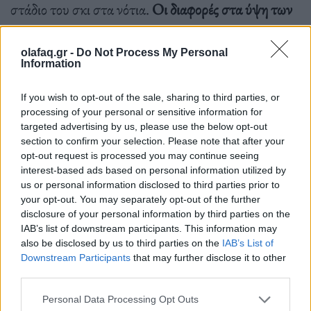
στάδιο του σκι στα νότια.
Οι διαφορές στα ύψη των
ορόφων γεφυρώνονται από μια νέα σκάλα που
καθιερώθηκε ως «κάθετη αίθουσα»
, καθώς και από
olafaq.gr -
Do Not Process My Personal
Information
έναν νέο ανελκυστήρα διπλής όψης.
If you wish to opt-out of the sale, sharing to third parties, or
processing of your personal or sensitive information for
targeted advertising by us, please use the below opt-out
section to confirm your selection. Please note that after your
opt-out request is processed you may continue seeing
interest-based ads based on personal information utilized by
us or personal information disclosed to third parties prior to
your opt-out. You may separately opt-out of the further
disclosure of your personal information by third parties on the
IAB’s list of downstream participants. This information may
also be disclosed by us to third parties on the
IAB’s List of
Downstream Participants
that may further disclose it to other
third parties.
Personal Data Processing Opt Outs