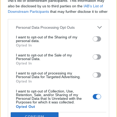
δημιουργώντας έναν ρυθμιστικό χώρο που επιτρέπει
IAB’s list of downstream participants. This information may
also be disclosed by us to third parties on the
IAB’s List of
τον έλεγχο της θερμοκρασίας και της υγρασίας.
Downstream Participants
that may further disclose it to other
Αυτός ο ρυθμιστικός χώρος στεγάζει επίσης το
third parties.
σύστημα θέρμανσης δαπέδου, με σωλήνες ζεστού
Personal Data Processing Opt Outs
νερού που τοποθετούνται κάτω από αυτό.
I want to opt-out of the Sharing of my
personal data.
Opted In
I want to opt-out of the Sale of my
Εκτός από τον εσωτερικό σχεδιασμό, οι 30χρονοι
Personal Data.
Opted In
αρχιτέκτονες έδωσαν ιδιαίτερη προσοχή και στην
εξωτερική όψη του Cat Tree House.
Ο κήπος
I want to opt-out of processing my
Personal Data for Targeted Advertising.
Opted In
χωρίζεται σε δύο ζώνες: τη ζώνη “προσέγγισης”, η
οποία οδηγεί στην είσοδο και βλέπει στον μπροστινό
I want to opt-out of Collection, Use,
Retention, Sale, and/or Sharing of my
Personal Data that Is Unrelated with the
δρόμο, και τη ζώνη “ταράτσας”, η οποία
Purposes for which it was collected.
Opted Out
περιλαμβάνει ξύλινα σκαλοπάτια και έναν κήπο
CONFIRM