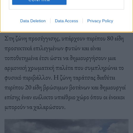
κουζίνας.
Data Deletion
Data Access
Privacy Policy
Στη ζώνη προσέγγισης, υπάρχουν περίπου 80 είδη
προσεκτικά επιλεγμένων φυτών και είναι
τοποθετημένα έτσι ώστε να δημιουργήσουν μια
αρμονική χρωματική παλέτα που συμπληρώνει το
φυσικό περιβάλλον. Η ζώνη ταράτσας διαθέτει
περίπου 20 είδη βρώσιμων βοτάνων και δημιουργεί
επίσης έναν ευέλικτο υπαίθριο χώρο όπου οι ένοικοι
μπορούν να χαλαρώσουν.