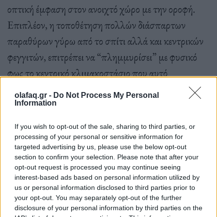
οπτική έμφαση στον ανοιχτό χώρο με την οροφή.
Επιπλέον, η τοποθέτηση πολλών διάσπαρτων
παραθύρων γύρω από το σπίτι αλλά και κεντρικών
φεγγιτών, επιτρέπει να “πλημμυρίσει” με φυσικό
φως το κεντρικό κλιμακοστάσιο που αυτό
διοχετεύεται σε ολόκληρο το σπίτι. Αυτό το
olafaq.gr -
Do Not Process My Personal
χαρακτηριστικό σχεδιασμού προωθεί επίσης μια
Information
διαρκής ροή αέρα σε όλο το σπίτι.
If you wish to opt-out of the sale, sharing to third parties, or
processing of your personal or sensitive information for
targeted advertising by us, please use the below opt-out
section to confirm your selection. Please note that after your
opt-out request is processed you may continue seeing
interest-based ads based on personal information utilized by
Το επίπεδο στο οποίο βρίσκεται το δάπεδο του
us or personal information disclosed to third parties prior to
your opt-out. You may separately opt-out of the further
σπιτιού βρίσκεται ένα μέτρο πάνω από το έδαφος,
disclosure of your personal information by third parties on the