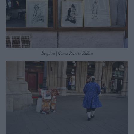
Βιτρίνα | Φωτ.: Petrito ZeZus