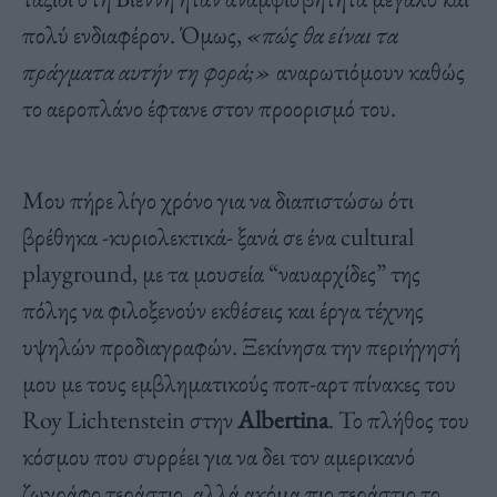
πολύ ενδιαφέρον. Όμως,
«πώς θα είναι τα
πράγματα αυτήν τη φορά;»
αναρωτιόμουν καθώς
το αεροπλάνο έφτανε στον προορισμό του.
Μου πήρε λίγο χρόνο για να διαπιστώσω ότι
βρέθηκα -κυριολεκτικά- ξανά σε ένα cultural
playground, με τα μουσεία “ναυαρχίδες” της
πόλης να φιλοξενούν εκθέσεις και έργα τέχνης
υψηλών προδιαγραφών. Ξεκίνησα την περιήγησή
μου με τους εμβληματικούς ποπ-αρτ πίνακες του
Roy Lichtenstein στην
Albertina
. Το πλήθος του
κόσμου που συρρέει για να δει τον αμερικανό
ζωγράφο τεράστιο, αλλά ακόμα πιο τεράστιο το