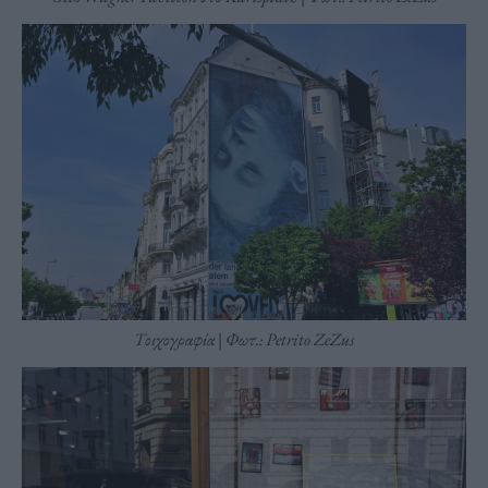
Τοιχογραφία | Φωτ.: Petrito ZeZus