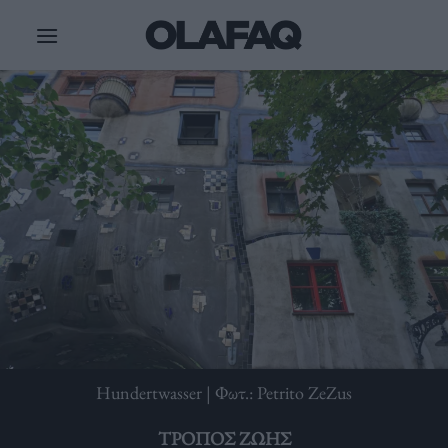
Μετάβαση
στο
περιεχόμενο
Hundertwasser | Φωτ.: Petrito ZeZus
ΤΡΌΠΟΣ ΖΩΉΣ