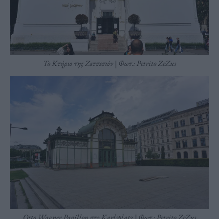
To Κτήριο της Ζετσεσιόν | Φωτ.: Petrito ZeZus
Otto Wagner Pavillon στο Karlsplatz | Φωτ.: Petrito ZeZus