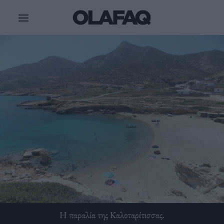
Μετάβαση
στο
περιεχόμενο
Η παραλία της Καλοταρίτισσας.