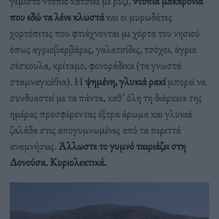
γεμιστό ντόπιο κατσίκι με ρύζι,
ντόπια μακαρόνια
που εδώ τα λένε κλωστά
και οι μυρωδάτες
χορτόπιτες που φτιάχνονται με χόρτα του νησιού
όπως αγριοβαρβάρες, γαλατσίδες, τσόχοι, άγρια
σέσκουλα, κρίταμο, φονοράδικα (τα γνωστά
σταμναγκάθια). Η
ψημένη, γλυκιά ρακί
μπορεί να
συνδυαστεί με τα πάντα, καθ’ όλη τη διάρκεια της
ημέρας προσφέροντας έξτρα άρωμα και γλυκιά
ζαλάδα στις απογυμνωμένες από τα περιττά
αναμνήσεις.
Άλλωστε το γυμνό ταιριάζει στη
Δονούσα. Κυριολεκτικά.