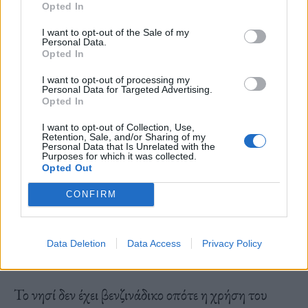
το όνομά της, αποτελούσε κατοικία της φώκιας του
Opted In
Αιγαίου ενώ στο παρελθόν χρησίμευσε και ως
I want to opt-out of the Sale of my
καταφύγιο πειρατών και τη
Σπηλιά του Τοίχου
, η
Personal Data.
Opted In
οποία βρίσκεται στο δυτικό τμήμα του νησιού,
I want to opt-out of processing my
κοντά στο ακρωτήρι Άσπρος Κάβος και ξεχωρίζει
Personal Data for Targeted Advertising.
Opted In
για τους κεντητούς σταλακτίτες και σταλαγμίτες.
I want to opt-out of Collection, Use,
Είναι κρίμα να χάσει κανείς τόσο ιδιαίτερα μπάνια.
Retention, Sale, and/or Sharing of my
Personal Data that Is Unrelated with the
Τόσο στη Φωκοσπηλιά, όσο και στη Σπηλιά του
Purposes for which it was collected.
Opted Out
Τοίχου, μπορεί κανείς να πάει με τη βάρκα που
CONFIRM
λέγαμε και ξεκινάει από το λιμάνι του Σταυρού.
Data Deletion
Data Access
Privacy Policy
Το νησί δεν έχει βενζινάδικο οπότε η χρήση του