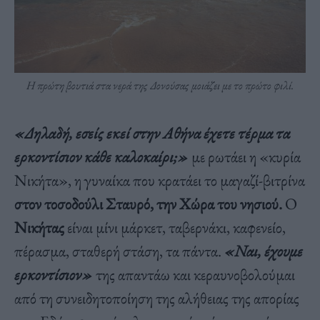
Η πρώτη βουτιά στα νερά της Δονούσας μοιάζει με το πρώτο φιλί.
«Δηλαδή, εσείς εκεί στην Αθήνα έχετε τέρμα τα
ερκοντίσιον κάθε καλοκαίρι;»
με ρωτάει η «κυρία
Νικήτα», η γυναίκα που κρατάει το μαγαζί-βιτρίνα
στον τοσοδούλι Σταυρό, την Χώρα του νησιού.
Ο
Νικήτας
είναι μίνι μάρκετ, ταβερνάκι, καφενείο,
πέρασμα, σταθερή στάση, τα πάντα.
«Ναι, έχουμε
ερκοντίσιον»
της απαντάω και κεραυνοβολούμαι
από τη συνειδητοποίηση της αλήθειας της απορίας