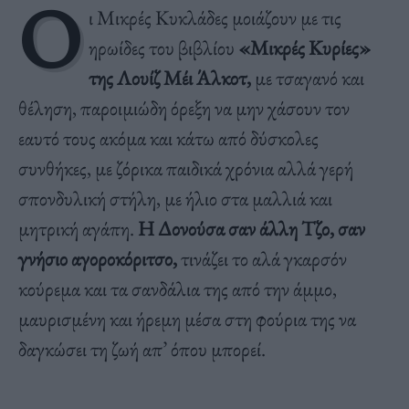
Ο
ι Μικρές Κυκλάδες μοιάζουν με τις
ηρωίδες του βιβλίου
«Μικρές Κυρίες»
της Λουίζ Μέι Άλκοτ,
με τσαγανό και
θέληση, παροιμιώδη όρεξη να μην χάσουν τον
εαυτό τους ακόμα και κάτω από δύσκολες
συνθήκες, με ζόρικα παιδικά χρόνια αλλά γερή
σπονδυλική στήλη, με ήλιο στα μαλλιά και
μητρική αγάπη.
Η Δονούσα σαν άλλη Τζο, σαν
γνήσιο αγοροκόριτσο,
τινάζει το αλά γκαρσόν
κούρεμα και τα σανδάλια της από την άμμο,
μαυρισμένη και ήρεμη μέσα στη φούρια της να
δαγκώσει τη ζωή απ’ όπου μπορεί.