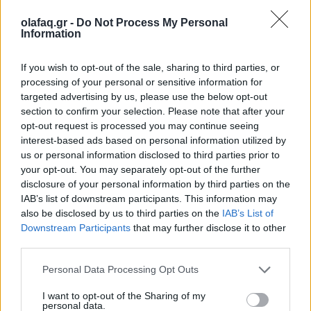
olafaq.gr -
Do Not Process My Personal
Information
If you wish to opt-out of the sale, sharing to third parties, or
processing of your personal or sensitive information for
targeted advertising by us, please use the below opt-out
section to confirm your selection. Please note that after your
opt-out request is processed you may continue seeing
interest-based ads based on personal information utilized by
us or personal information disclosed to third parties prior to
Στον τοσοδούλι Σταυρό, την Χώρα του νησιού / Photo: gemmmm /
your opt-out. You may separately opt-out of the further
Unsplash
disclosure of your personal information by third parties on the
IAB’s list of downstream participants. This information may
also be disclosed by us to third parties on the
IAB’s List of
Αξίζει κανείς να μπει στον κόπο να εντυπωσιαστεί
Downstream Participants
that may further disclose it to other
από τις δύο πανέμορφες σπηλιές του νησιού. Τη
third parties.
Φωκοσπηλιά,
στο ανατολικό τμήμα, κοντά στο
Personal Data Processing Opt Outs
ακρωτήρι του Μοσχονά, η οποία όπως φανερώνει
I want to opt-out of the Sharing of my
personal data.