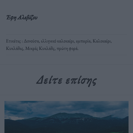
Έφη Αλεβίζου
Ετικέτες :
Δονούσα
,
ελληνικό καλοκαίρι
,
εμπειρία
,
Καλοκαίρι
,
Κυκλάδες
,
Μικρές Κυκλάδς
,
πρώτη φορά
.
Δείτε επίσης