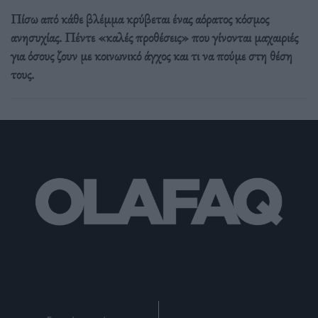
Πίσω από κάθε βλέμμα κρύβεται ένας αόρατος κόσμος
ανησυχίας. Πέντε «καλές προθέσεις» που γίνονται μαχαιριές
για όσους ζουν με κοινωνικό άγχος και τι να πούμε στη θέση
τους.