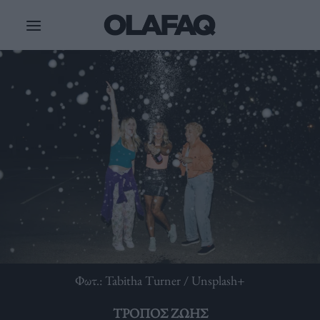
Μετάβαση
στο
περιεχόμενο
Φωτ.: Tabitha Turner / Unsplash+
ΤΡΌΠΟΣ ΖΩΉΣ