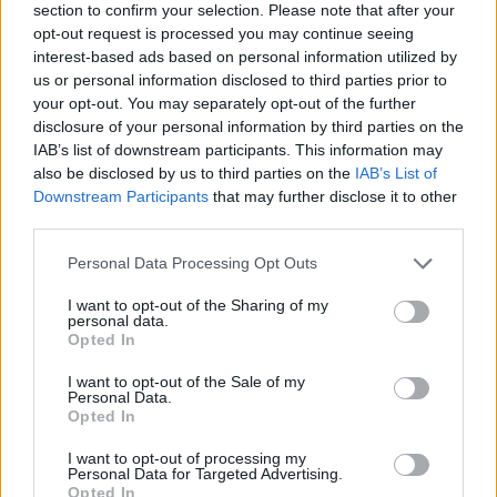
section to confirm your selection. Please note that after your
καταναλωτική μοναξιά.
opt-out request is processed you may continue seeing
interest-based ads based on personal information utilized by
us or personal information disclosed to third parties prior to
your opt-out. You may separately opt-out of the further
disclosure of your personal information by third parties on the
IAB’s list of downstream participants. This information may
Το να μην έχει κανείς αυτοκίνητο, που για πολλούς
also be disclosed by us to third parties on the
IAB’s List of
ήταν μέχρι πρόσφατα αναγκαστικό μειονέκτημα,
Downstream Participants
that may further disclose it to other
third parties.
γίνεται πλέον ευκαιρία για πιο ελεύθερες και
Personal Data Processing Opt Outs
βιώσιμες μετακινήσεις. Οι εφαρμογές για
I want to opt-out of the Sharing of my
ποδήλατα, σκούτερ, car-sharing και ride-sharing
personal data.
Opted In
είναι πολλές και διευκολύνουν την
καθημερινότητα, ενώ μειώνουν το κόστος και το
I want to opt-out of the Sale of my
Personal Data.
οικολογικό αποτύπωμα.
Opted In
I want to opt-out of processing my
Personal Data for Targeted Advertising.
Opted In