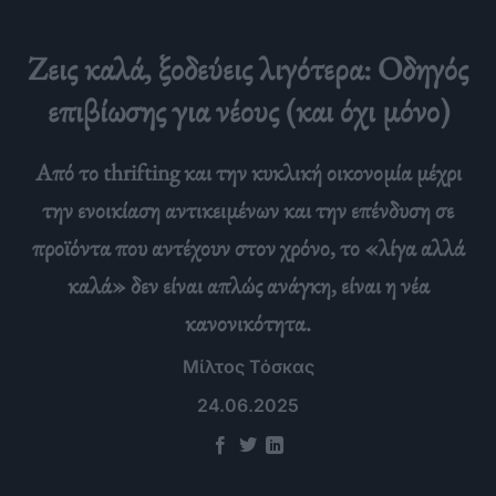
Ζεις καλά, ξοδεύεις λιγότερα: Οδηγός
επιβίωσης για νέους (και όχι μόνο)
Από το thrifting και την κυκλική οικονομία μέχρι
την ενοικίαση αντικειμένων και την επένδυση σε
προϊόντα που αντέχουν στον χρόνο, το «λίγα αλλά
καλά» δεν είναι απλώς ανάγκη, είναι η νέα
κανονικότητα.
Μίλτος Τόσκας
24.06.2025