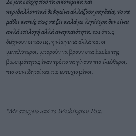
Σε μια εποχή που τα οικονομικά και
περιβαλλοντικά δεδομένα αλλάζουν ραγδαία, το να
μάθει κανείς πως να ζει καλά με λιγότερα δεν είναι
απλά επιλογή αλλά αναγκαιότητα.
και όπως
δείχνουν οι τάσεις, η νέα γενιά αλλά και οι
μεγαλύτεροι, μπορούν να βρουν στα hacks της
βιωσιμότητας έναν τρόπο να γίνουν πιο ελεύθεροι,
πιο συνειδητοί και πιο ευτυχισμένοι.
*Με στοιχεία από το Washington Post.