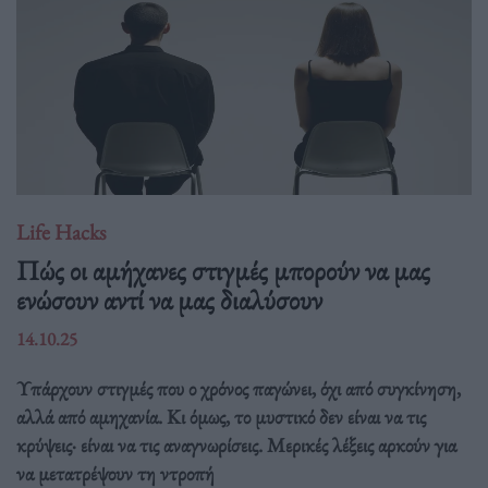
Life Hacks
Πώς οι αμήχανες στιγμές μπορούν να μας
ενώσουν αντί να μας διαλύσουν
14.10.25
Υπάρχουν στιγμές που ο χρόνος παγώνει, όχι από συγκίνηση,
αλλά από αμηχανία. Κι όμως, το μυστικό δεν είναι να τις
κρύψεις· είναι να τις αναγνωρίσεις. Μερικές λέξεις αρκούν για
να μετατρέψουν τη ντροπή