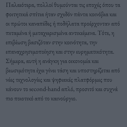
Παλαιότερα, πολλοί θυμούνται τις εποχές όπου τα
φοιτητικά σπίτια ήταν σχεδόν πάντα κοινόβια και
οι πρώτοι καναπέδες ή ποδήλατα προέρχονταν από
πεταμένα ή μεταχειρισμένα αντικείμενα. Τότε, η
επιβίωση βασιζόταν στην κοινότητα, την
επαναχρησιμοποίηση και στην ευρηματικότητα.
Σήμερα, αυτή η ανάγκη για οικονομία και
βιωσιμότητα έχει γίνει τάση και υποστηρίζεται από
νέες τεχνολογίες και ψηφιακές πλατφόρμες που
κάνουν το second-hand απλό, προσιτό και συχνά
πιο ποιοτικό από το καινούργιο.