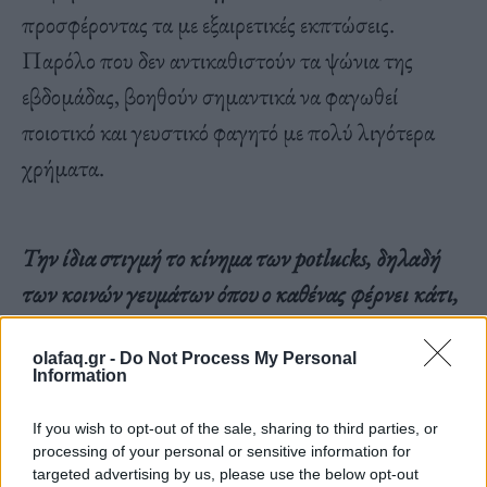
προσφέροντας τα με εξαιρετικές εκπτώσεις.
Παρόλο που δεν αντικαθιστούν τα ψώνια της
εβδομάδας, βοηθούν σημαντικά να φαγωθεί
ποιοτικό και γευστικό φαγητό με πολύ λιγότερα
χρήματα.
Την ίδια στιγμή το κίνημα των potlucks, δηλαδή
των κοινών γευμάτων όπου ο καθένας φέρνει κάτι,
παραμένει μια κοινωνική και οικονομική ανάσα,
olafaq.gr -
Do Not Process My Personal
κυρίως για τους νέους. Μοιράζοντας φαγητό με
Information
φίλους και γείτονες, οι άνθρωποι ανακαλύπτουν
If you wish to opt-out of the sale, sharing to third parties, or
ξανά την αξία της κοινότητας και του να
processing of your personal or sensitive information for
φροντίζεις ο ένας τον άλλον, μακριά από την
targeted advertising by us, please use the below opt-out