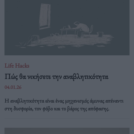
Life Hacks
Πώς θα νικήσετε την αναβλητικότητα
04.01.26
Η αναβλητικότητα είναι ένας μηχανισμός άμυνας απέναντι
στη δυσφορία, τον φόβο και το βάρος της απόφασης.