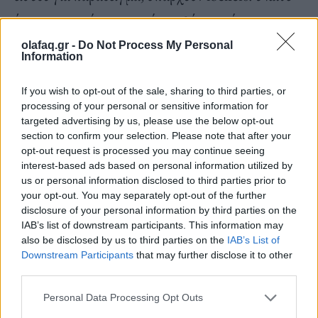
ένας που μπαίνει στον χώρο αφήνει εκεί τα
πράγματά του και κρατάει μόνο το κλειδί ώστε να
olafaq.gr -
Do Not Process My Personal
Information
είναι απαλλαγμένος από την έννοια μην τα χάσει.
Να σημειωθεί ότι ο χώρος είναι πεντακάθαρος και
If you wish to opt-out of the sale, sharing to third parties, or
processing of your personal or sensitive information for
τα υλικά που έχουν επιλεχθεί για την κατασκευή
targeted advertising by us, please use the below opt-out
των καμπίνων είναι ειδικά ώστε να μπορούν να
section to confirm your selection. Please note that after your
opt-out request is processed you may continue seeing
καθαριστούν και να απολυμανθούν εύκολα. Σε
interest-based ads based on personal information utilized by
κάθε χώρο υπάρχει χαρτί και κάδος απορριμάτων
us or personal information disclosed to third parties prior to
your opt-out. You may separately opt-out of the further
ενώ οι γυναικείες τουαλέτες ανοίγουν μόνο όταν
disclosure of your personal information by third parties on the
επισκεφθεί τον χώρο γυναίκα ή ζευγάρι.
IAB’s list of downstream participants. This information may
also be disclosed by us to third parties on the
IAB’s List of
Downstream Participants
that may further disclose it to other
third parties.
Personal Data Processing Opt Outs