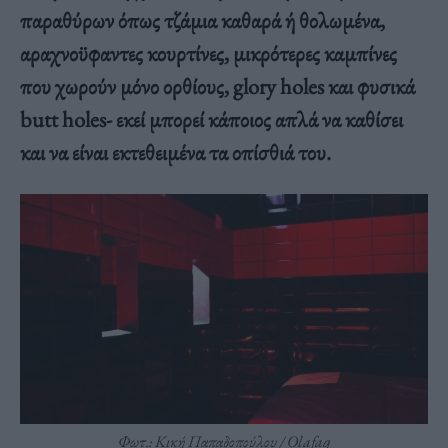
παραθύρων όπως τζάμια καθαρά ή θολωμένα,
αραχνοϋφαντες κουρτίνες, μικρότερες καμπίνες
που χωρούν μόνο ορθίους, glory holes και φυσικά
butt holes- εκεί μπορεί κάποιος απλά να καθίσει
και να είναι εκτεθειμένα τα οπίσθιά του.
Φωτ.: Κική Παπαδοπούλου / Οlafaq