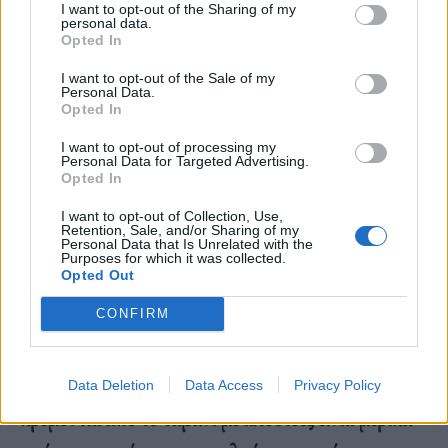
Στο υπόγειο του χώρου τα πράγματα
I want to opt-out of the Sharing of my
personal data.
γίνονται πιο underground: εκεί
Opted In
υπάρχει μια αίσθηση σαδομαζοχισμού
I want to opt-out of the Sale of my
Personal Data.
και δημόσια ουρητήρια.
Opted In
I want to opt-out of processing my
Personal Data for Targeted Advertising.
Opted In
Κατεβαίνοντας στον κάτω όροφο, οι σκάλες με τις
I want to opt-out of Collection, Use,
Retention, Sale, and/or Sharing of my
Personal Data that Is Unrelated with the
μπλε λεντοταινίες σε οδηγούν σε μια βαριά πόρτα η
Purposes for which it was collected.
Opted Out
οποία έχει μαύρη καπιτονέ επένδυση.
Ανοίγοντάς
την και περνώντας μέσα, θα δεις πως η διακόσμηση
CONFIRM
είναι πιο dark με σαφείς BDSM επιρροές. Κελιά,
ένας σταυρός, ειδικά αναβατόρια, δέστρες που
Data Deletion
Data Access
Privacy Policy
κρέμονται από το ταβάνι με αλυσίδες είναι μερικά