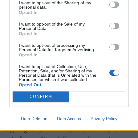
I want to opt-out of the Sharing of my
personal data.
Opted In
«Από τα τέλη της δεκαετίας του 2000 οι Έλληνες
I want to opt-out of the Sale of my
σνόμπαραν το Πεδίον του Άρεως. Τα παιδιά τους τα
Personal Data.
Opted In
πήγαιναν σε παιδότοπους, σε λούνα παρκ, σε
I want to opt-out of processing my
μαθήματα ιππασίας κ.λπ. κ.λπ. Στο Πεδίον
Personal Data for Targeted Advertising.
Opted In
πήγαιναν κατά βάση οι μετανάστες –κυρίως
Αλβανοί– που έφεραν μαζί τους όλες τις συνήθειές
I want to opt-out of Collection, Use,
Retention, Sale, and/or Sharing of my
Personal Data that Is Unrelated with the
τους: τάβλι, ντόμινο, πικ νικ, τρέξιμο και μπάλα τα
Purposes for which it was collected.
Opted Out
παιδιά.
Οι εκθέσεις που πραγματοποιούνταν εντός του
CONFIRM
πάρκου καταγγέλθηκαν από διάφορες επιτροπές με
σθεναρή όμως διαφορετική γνώμη από τους
Data Deletion
Data Access
Privacy Policy
συμμετέχοντες σε αυτές τις επιτροπές. Τι μας