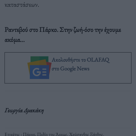
καταστάσεων.
Ραντεβού στο Πάρκο. Στην ζωή-όσο την έχουμε
ακόμα…
Ακολουθήστε το OLAFAQ
στο Google News
Γεωργία Δρακάκη
Ετικέτες :
Πάρκο
,
Πεδίο του Άρεως
,
Χρύσανθος Ξάνθης
.