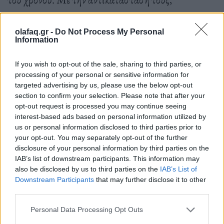
αναβαθμίστηκε η εικόνα του πάρκου, ενώ
ταυτόχρονα η διαδρομή έγινε πιο όμορφη και
olafaq.gr -
Do Not Process My Personal
Information
προσβάσιμη. Επίσης, ο χώρος στις Αριές έγινε πιο
φιλόξενος, καθώς σχεδιάστηκαν και
If you wish to opt-out of the sale, sharing to third parties, or
processing of your personal or sensitive information for
κατασκευάστηκαν καθίσματα και τραπέζια από
targeted advertising by us, please use the below opt-out
μέταλλο και ξύλο, για να ξεκουράζονται οι
section to confirm your selection. Please note that after your
opt-out request is processed you may continue seeing
περαστικοί κάτω από τη σκιά των δέντρων.
interest-based ads based on personal information utilized by
us or personal information disclosed to third parties prior to
your opt-out. You may separately opt-out of the further
disclosure of your personal information by third parties on the
Ο εκδότης και κάτοικος κέντρου Χρύσανθος Ξάνθης
IAB’s list of downstream participants. This information may
also be disclosed by us to third parties on the
IAB’s List of
γράφει για το Πάρκο στο “Η Πόλη Ζει” πολλές
Downstream Participants
that may further disclose it to other
αλήθειες. Παραθέτω:
third parties.
Personal Data Processing Opt Outs