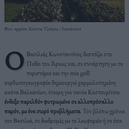
Φωτ. αρχείου: Κώστας Τζούμας / Eurokinissi
Ο
Βασιλιάς Κωνσταντίνος δεσπόζει στο
Πεδίο του Άρεως και, σε συνάρτηση με τα
περιστέρια και την mix grill
ανρθωπογεωγραφία δημιουργεί χαρμολυπημένη
εικόνα Βαλκανίων, έτοιμη για ταινία Κοστουρίτσα:
ένδοξο παρελθόν φυτρωμένο σε αλλοπρόσαλλο
παρόν, με ένα σωρό προβλήματα
. Τον βλέπω χρόνια
τον Βασιλιά, σε διαδρομές με το λεωφορείο ή σε όσα