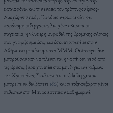
μοναξιά της τοξικοεξάρτησης, την αστεγία, την
καταφρόνια και την ένδεια του τρίπτυχου ξένος-
φτωχός-νηστικός. Εμπόριο ναρκωτικών και
παράνομη σεξεργασία, λιωμένα σώματα σε
παγκάκια, η γλυκερή μυρωδιά της βρόμικης σάρκας
που γνωρίζουμε όσες και όσοι περπατάμε στην
Αθήνα και μπαίνουμε στα ΜΜΜ. Οι άστεγοι δεν
μπορούσαν καν να πλένονται ή να πίνουν νερό από
τις βρύσες (μου χτυπάει στα μηνίγγια ένα κείμενο
της Χριστιάνας Στυλιανού στο Olafaq.gr που
μπορείτε να διαβάσετε
εδώ
) και οι τοξικοεξαρτημένοι
πέθαιναν στη Μαυροματταίων καθημερινά.