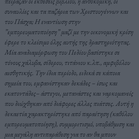
πείραζαν οι εκθέσεις βιβλίου, η ανθοκομική, οι
συναυλίες και τα παζάρια των Χριστουγέννων και
του Πάσχα; Η εναντίωση στην
”εμπορευματοποίηση” μαζί με την οικονομική κρίση
έφερε το κλείσιμο όλης αυτής της δραστηριότητας.
Μία αναδιαμόρφωση του Πεδίου βασίστηκε σε
τόνους χάλυβα, σίδερου, τιτάνιου κ.λπ., αμφιβόλου
αισθητικής. Την ίδια περίοδο, ειδικά σε κάποια
σημεία του, εμφανίστηκαν δεκάδες – ίσως και
εκατοντάδες– άστεγοι, μετανάστες και ναρκομανείς
που διώχθηκαν από διάφορες άλλες πιάτσες. Αυτή η
δεκαετία χαρακτηρίστηκε από παραίτηση (καθόλου
εμπορευματοποίηση), συμμοριτισμό, υποβάθμιση και
μια μεγάλη αντιπαράθεση για το αν θα μπουν