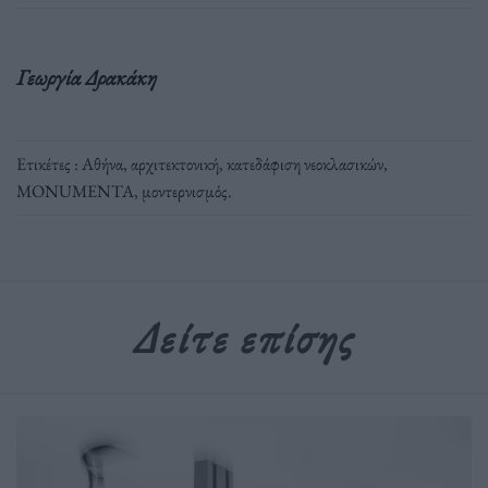
Γεωργία Δρακάκη
Ετικέτες :
Αθήνα
,
αρχιτεκτονική
,
κατεδάφιση νεοκλασικών
,
ΜΟΝUMENTA
,
μοντερνισμός
.
Δείτε επίσης