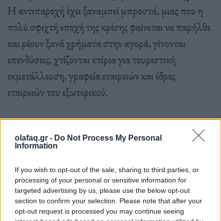
Η αντιπαροχή έχει ξαναμπεί μπροστά, μιας που η
πολύ σφιχτή εποχή της κρίσης φαίνεται να παρήλθε
και ρέουν ξανά χρήματα στην αγορά, γίνονται
επενδύσεις, χτίζονται κτίρια για τουριστική
εκμετάλλευση, γραφεία εταιρειών και έδρες
εταιρειών του εξωτερικού.
Η πόλη φαίνεται να χάνει σημαντικά στοιχεία της
olafaq.gr -
Do Not Process My Personal
φυσιογνωμίας της λόγω της μεγάλης αύξησης,
Information
πλέον, αυτών των κατεδαφίσεων και της όλο και
If you wish to opt-out of the sale, sharing to third parties, or
αυξανόμενης κατασκευαστικής δραστηριότητας, η
processing of your personal or sensitive information for
targeted advertising by us, please use the below opt-out
οποία είναι κυρίως προσανατολισμένη στην
section to confirm your selection. Please note that after your
ανέγερση πολυώροφων κτιρίων. Οι ιδιοκτήτες, με
opt-out request is processed you may continue seeing