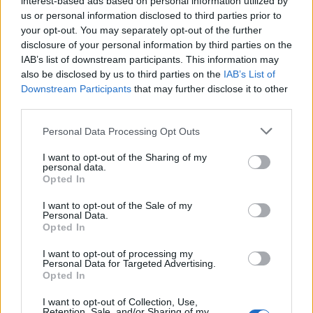
interest-based ads based on personal information utilized by
δέλεαρ τους υψηλούς συντελεστές δόμησης και το
us or personal information disclosed to third parties prior to
your opt-out. You may separately opt-out of the further
κέρδος που θα έχουν από τα πανύψηλα κτίρια που
disclosure of your personal information by third parties on the
μπορούν να χτιστούν στις μικρές διώροφες ή
IAB’s list of downstream participants. This information may
also be disclosed by us to third parties on the
IAB’s List of
τριώροφες κατοικίες τους, λόγω του bonus δόμησης
Downstream Participants
that may further disclose it to other
σε ύψος ορόφων που προβλέπει ο οικοδομικός
third parties.
κανονισμός προχωρούν σε κατεδαφίσεις κατά
Personal Data Processing Opt Outs
συρροή.
I want to opt-out of the Sharing of my
personal data.
Opted In
I want to opt-out of the Sale of my
Personal Data.
Opted In
Κι ενώ υπάρχουν ακόμα συνοικίες (μάλλον δρόμοι)
I want to opt-out of processing my
που κρατούν μια αίγλη από το παρελθόν (όπως η
Personal Data for Targeted Advertising.
Opted In
γραφική οδός Παμίσου, παράλληλη της Αχαρνών),
I want to opt-out of Collection, Use,
σύμφωνα με επίσημα στοιχεία της
Monumenta
ένα
Retention, Sale, and/or Sharing of my