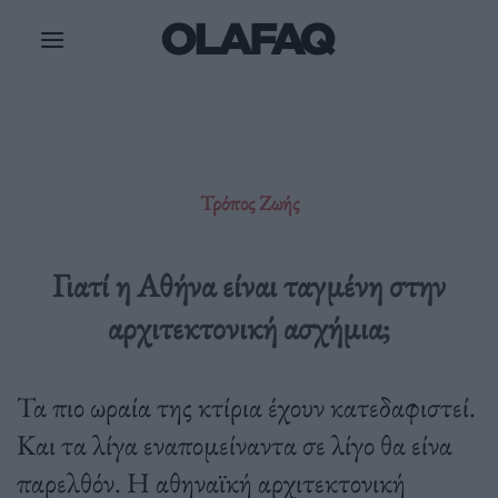
Μετάβαση
στο
περιεχόμενο
Τρόπος Ζωής
Γιατί η Αθήνα είναι ταγμένη στην
αρχιτεκτονική ασχήμια;
Τα πιο ωραία της κτίρια έχουν κατεδαφιστεί.
Και τα λίγα εναπομείναντα σε λίγο θα είνα
παρελθόν. Η αθηναϊκή αρχιτεκτονική