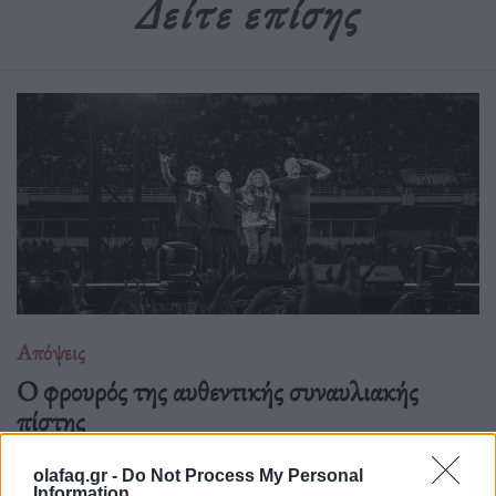
Δείτε επίσης
Απόψεις
O φρουρός της αυθεντικής συναυλιακής
πίστης
28.05.26
olafaq.gr -
Do Not Process My Personal
Information