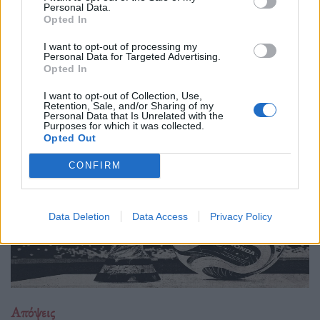
Personal Data.
20.05.26
Opted In
Νέα έρευνα δείχνει πως όταν η τεχνητή νοημοσύνη τρέφεται
I want to opt-out of processing my
Personal Data for Targeted Advertising.
με δικό της περιεχόμενο, καταλήγει να παράγει όλο και πιο
Opted In
άψυχο, προβλέψιμο και μέτριο υλικό. Με λίγα λόγια, το
I want to opt-out of Collection, Use,
internet μετατρέπεται σιγά σιγά
Retention, Sale, and/or Sharing of my
Personal Data that Is Unrelated with the
Purposes for which it was collected.
Opted Out
CONFIRM
Data Deletion
Data Access
Privacy Policy
Απόψεις