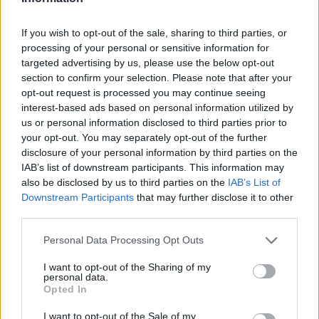
Κάθε καλοκαίρι δεν έρχονται μόνο οι συναυλίες. Έρχεται κι
εκείνος που θα σου πει αν αξίζεις να είσαι εκεί. Spoiler: «δεν
If you wish to opt-out of the sale, sharing to third parties, or
αξίζεις».
processing of your personal or sensitive information for
targeted advertising by us, please use the below opt-out
section to confirm your selection. Please note that after your
opt-out request is processed you may continue seeing
interest-based ads based on personal information utilized by
us or personal information disclosed to third parties prior to
your opt-out. You may separately opt-out of the further
disclosure of your personal information by third parties on the
IAB’s list of downstream participants. This information may
also be disclosed by us to third parties on the
IAB’s List of
Downstream Participants
that may further disclose it to other
third parties.
Personal Data Processing Opt Outs
Απόψεις
I want to opt-out of the Sharing of my
personal data.
Πολιτιστική στασιμότητα powered by AI:
Opted In
Tο μέλλον μοιάζει ήδη βαρετό
I want to opt-out of the Sale of my