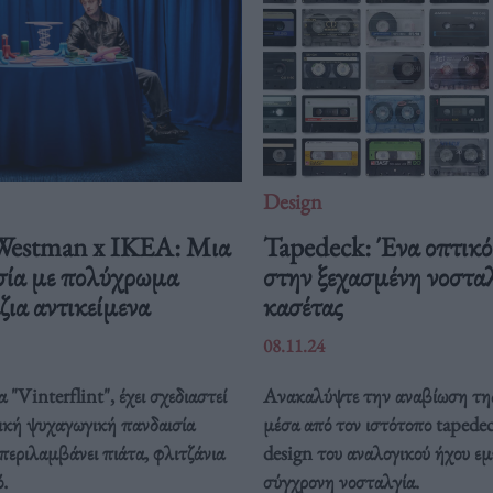
Design
Westman x IKEA: Μια
Tapedeck: Ένα οπτικό 
σία με πολύχρωμα
στην ξεχασμένη νοσταλ
ζια αντικείμενα
κασέτας
08.11.24
 "Vinterflint", έχει σχεδιαστεί
Ανακαλύψτε την αναβίωση τη
τική ψυχαγωγική πανδαισία
μέσα από τον ιστότοπο tapedec
περιλαμβάνει πιάτα, φλιτζάνια
design του αναλογικού ήχου εμ
.
σύγχρονη νοσταλγία.