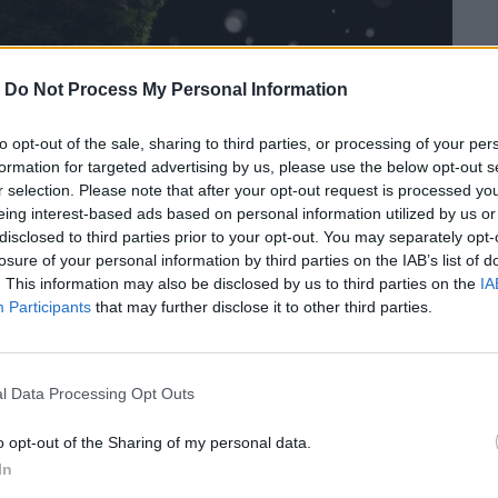
-
Do Not Process My Personal Information
to opt-out of the sale, sharing to third parties, or processing of your per
formation for targeted advertising by us, please use the below opt-out s
r selection. Please note that after your opt-out request is processed y
eing interest-based ads based on personal information utilized by us or
disclosed to third parties prior to your opt-out. You may separately opt-
losure of your personal information by third parties on the IAB’s list of
. This information may also be disclosed by us to third parties on the
IA
Participants
that may further disclose it to other third parties.
l Data Processing Opt Outs
ατότητα του design να επιλύει
να πιστέψουν ότι το design μπορεί να
o opt-out of the Sharing of my personal data.
In
σιμου μέλλοντος.