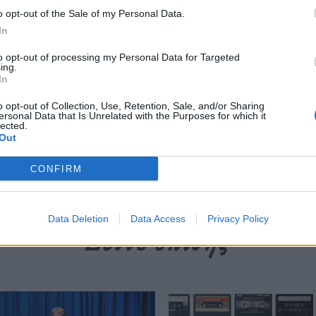
o opt-out of the Sale of my Personal Data.
In
περισσότερα
→
to opt-out of processing my Personal Data for Targeted
ing.
In
o opt-out of Collection, Use, Retention, Sale, and/or Sharing
ersonal Data that Is Unrelated with the Purposes for which it
lected.
ure
,
Design
,
designer
,
Museum für Kunst und Gewerbe Hamburg
,
Out
CONFIRM
Data Deletion
Data Access
Privacy Policy
Δείτε επίσης