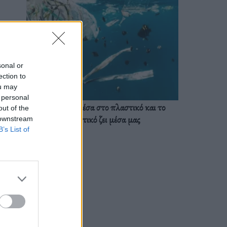
sonal or
ection to
ou may
 personal
Ζούμε ήδη μέσα στο πλαστικό και το
out of the
πλαστικό ζει μέσα μας
 downstream
B’s List of