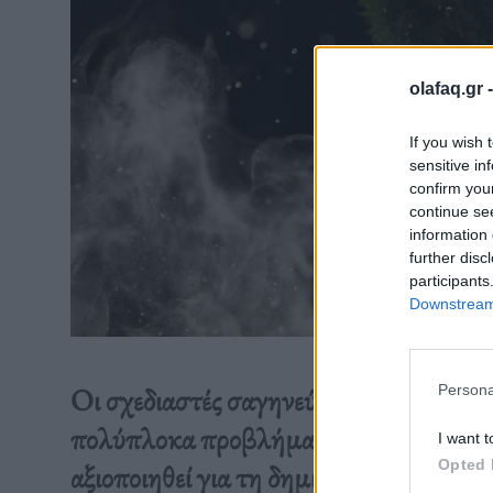
olafaq.gr 
If you wish 
sensitive in
confirm you
continue se
information 
further disc
participants
Downstream 
Persona
Οι σχεδιαστές σαγηνεύονται από τη δυν
πολύπλοκα προβλήματα, κάνοντάς τους 
I want t
Opted 
αξιοποιηθεί για τη δημιουργία ενός βιώ