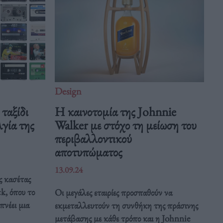
Design
ταξίδι
Η καινοτομία της Johnnie
γία της
Walker με στόχο τη μείωση του
περιβαλλοντικού
αποτυπώματος
13.09.24
ς κασέτας
k, όπου το
Οι μεγάλες εταιρίες προσπαθούν να
πνέει μια
εκμεταλλευτούν τη συνθήκη της πράσινης
μετάβασης με κάθε τρόπο και η Johnnie