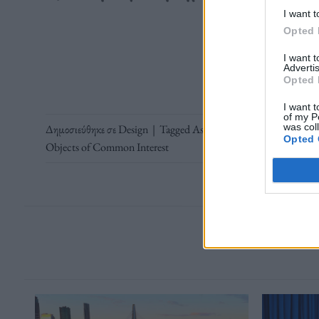
I want t
Opted 
Διαβάστε 
I want 
Advertis
Opted 
I want t
of my P
was col
Δημοσιεύθηκε σε
Design
|
Tagged
Ask Me if I Believe in the Fut
Opted 
Objects of Common Interest