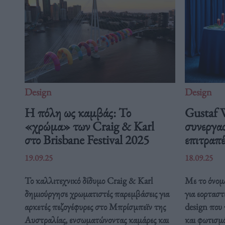
Design
Design
Η πόλη ως καμβάς: Το
Gustaf 
«χρώμα» των Craig & Karl
συνεργα
στο Brisbane Festival 2025
επιτραπέ
19.09.25
18.09.25
Το καλλιτεχνικό δίδυμο Craig & Karl
Με το όνομα
δημιούργησε χρωματιστές παρεμβάσεις για
για εορτασ
αρκετές πεζογέφυρες στο Μπρίσμπεϊν της
design που 
Αυστραλίας, ενσωματώνοντας καμάρες και
και φωτισμό