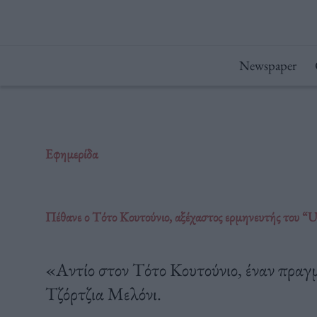
Μετάβαση
στο
περιεχόμενο
Newspaper
Εφημερίδα
Πέθανε ο Τότο Κουτούνιο, αξέχαστος ερμηνευτής του “U
«Αντίο στον Τότο Κουτούνιο, έναν πραγ
Τζόρτζια Μελόνι.