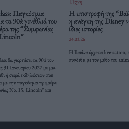
Τέχνη
Glass: Παγκόσμια
Η επιστροφή της “Βαϊ
ια τα 90ά γενέθλιά του
η ανάγκη της Disney να
ιέρα της “Συμφωνίας
ίδιες ιστορίες
 Lincoln”
24.03.26
Η Βαϊάνα έρχεται live-action, 
συνδεθεί με τον μύθο του anim
ass θα γιορτάσει τα 90ά του
ις 31 Ιανουαρίου 2027 με μια
ιεθνή σειρά εκδηλώσεων που
ι με την παγκόσμια πρεμιέρα
νίας Νο. 15: Lincoln" και