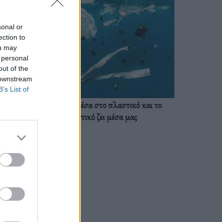
sonal or
ection to
ou may
 personal
out of the
 downstream
B’s List of
Ζούμε ήδη μέσα στο πλαστικό και το
πλαστικό ζει μέσα μας