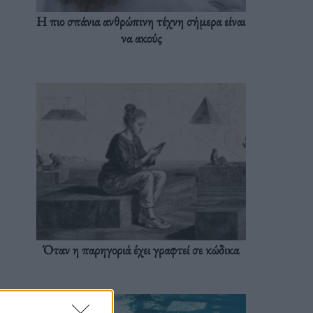
Η πιο σπάνια ανθρώπινη τέχνη σήμερα είναι
να ακούς
Όταν η παρηγοριά έχει γραφτεί σε κώδικα