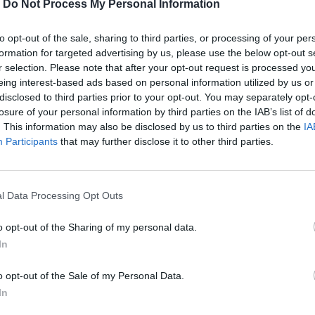
-
Do Not Process My Personal Information
to opt-out of the sale, sharing to third parties, or processing of your per
formation for targeted advertising by us, please use the below opt-out s
r selection. Please note that after your opt-out request is processed y
eing interest-based ads based on personal information utilized by us or
disclosed to third parties prior to your opt-out. You may separately opt-
losure of your personal information by third parties on the IAB’s list of
. This information may also be disclosed by us to third parties on the
IA
Participants
that may further disclose it to other third parties.
αγματικό Ιταλό», έγραψε η
l Data Processing Opt Outs
o opt-out of the Sharing of my personal data.
In
περισσότερα
→
o opt-out of the Sale of my Personal Data.
In