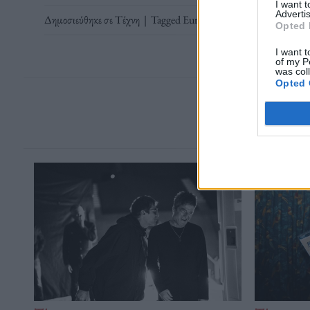
I want 
Advertis
Δημοσιεύθηκε σε
Τέχνη
|
Tagged
Eurovision
,
Un Italiano vero
,
Opted 
I want t
of my P
was col
Opted 