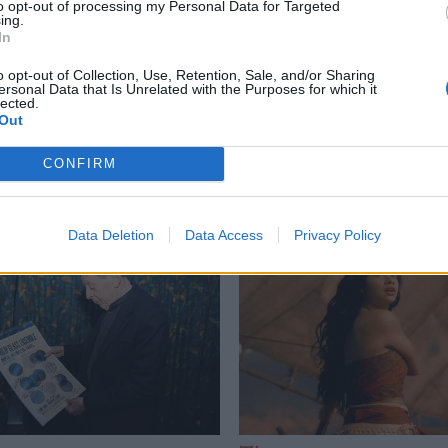
to opt-out of processing my Personal Data for Targeted
ing.
θάνατος
,
Ιταλός
,
Τότο Κουτούνιο
,
Τραγουδιστής
In
o opt-out of Collection, Use, Retention, Sale, and/or Sharing
ersonal Data that Is Unrelated with the Purposes for which it
lected.
Out
Δείτε επίσης
CONFIRM
Data Deletion
Data Access
Privacy Policy