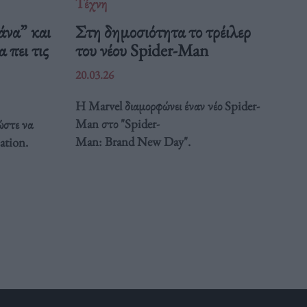
Τέχνη
άνα” και
Στη δημοσιότητα το τρέιλερ
 πει τις
του νέου Spider-Man
20.03.26
Η Marvel διαμορφώνει έναν νέο Spider-
Man στο "Spider-
ώστε να
Man: Brand New Day".
ation.