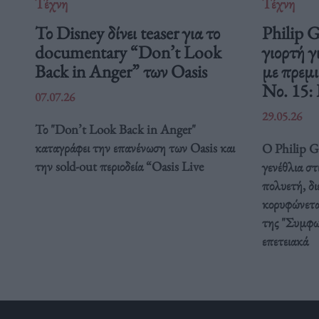
Τέχνη
Τέχνη
Το Disney δίνει teaser για το
Philip 
documentary “Don’t Look
γιορτή γ
Back in Anger” των Oasis
με πρεμ
Νο. 15:
07.07.26
29.05.26
Το "Don’t Look Back in Anger"
καταγράφει την επανένωση των Oasis και
Ο Philip Gl
την sold-out περιοδεία “Oasis Live
γενέθλια στ
πολυετή, δ
κορυφώνετα
της "Συμφω
επετειακά