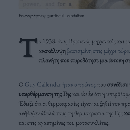
Εικονογράφηση: @artificial_vandalism
Τ
ο 1938, ένας Βρετανός μηχανικός και 
α
νακάλυψη
βασισμένη στις μέχρι τώρα
πλανήτη που πυροδότησε μια έντονη συ
Ο
Guy Callendar ήταν ο πρώτος
που
συνέδεσε 
υπερθέρμανση της Γης
και έδειξε ότι η υπερθέρ
Έδειξε ότι οι θερμοκρασίες είχαν αυξηθεί τον π
ανέβαζαν άθελά τους τη θερμοκρασία της Γης
κα
και στις αγαπημένες του μοτοσυκλέτες.