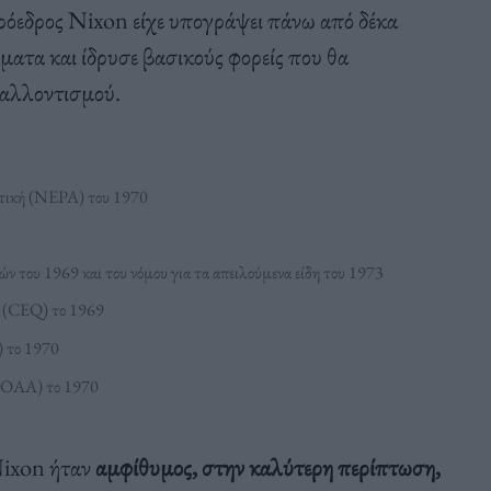
όεδρος Nixon είχε υπογράψει πάνω από δέκα
ματα και ίδρυσε βασικούς φορείς που θα
βαλλοντισμού.
ιτική (NEPA) του 1970
ν του 1969 και του νόμου για τα απειλούμενα είδη του 1973
ς (CEQ) το 1969
) το 1970
(NOAA) το 1970
Nixon ήταν
αμφίθυμος, στην καλύτερη περίπτωση,