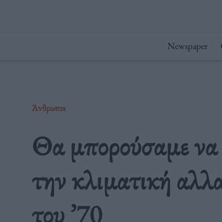
Μετάβαση
στο
περιεχόμενο
Newspaper
Άνθρωποι
Θα μπορούσαμε να 
την κλιματική αλλα
του ’70