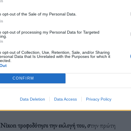
λλοντικού κινήματος.
In
o opt-out of the Sale of my Personal Data.
In
to opt-out of processing my Personal Data for Targeted
ing.
In
ων αρχών της δεκαετίας του 1970
οι Ηνωμένες
o opt-out of Collection, Use, Retention, Sale, and/or Sharing
ersonal Data that Is Unrelated with the Purposes for which it
λλοντικής συνείδησης
. Εν μέρει γαλβανισμένη από
lected.
Out
Spring” τ
ης Rachel Carson το 1962, το
“The
 αλλά και από τη
μεγαλύτερη πετρελαιοκηλίδα
από
CONFIRM
ια χρονιά,
το κοινό απαιτούσε αυξημένη
ες του.
Data Deletion
Data Access
Privacy Policy
 Nixon τροφοδότησε την εκλογή του, σ
την πρώτη