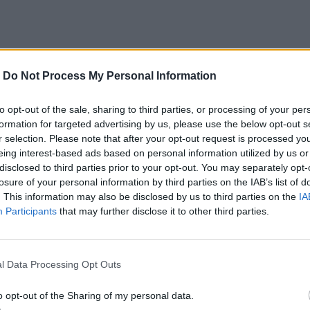
αυξάνονταν κατά 0,39 βαθμούς Κελσίου μέχρι τον
-
Do Not Process My Personal Information
στεί σε σχέση με αυτό το ποσό. Η θεωρία του έγινε
Σήμερα, είναι γνωστό ως υπερθέρμανση του
to opt-out of the sale, sharing to third parties, or processing of your per
formation for targeted advertising by us, please use the below opt-out s
r selection. Please note that after your opt-out request is processed y
eing interest-based ads based on personal information utilized by us or
disclosed to third parties prior to your opt-out. You may separately opt-
losure of your personal information by third parties on the IAB’s list of
ίσημα καταγραφεί.
Σχεδόν κανένας όμως δεν
. This information may also be disclosed by us to third parties on the
IA
Participants
that may further disclose it to other third parties.
l Data Processing Opt Outs
τηση της θεματικής στο δημόσιο διάλογο όπου και
o opt-out of the Sharing of my personal data.