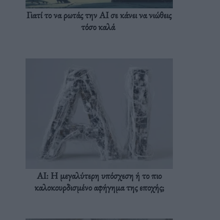
Γιατί το να ρωτάς την AI σε κάνει να νιώθεις
τόσο καλά
AI: Η μεγαλύτερη υπόσχεση ή το πιο
καλοκουρδισμένο αφήγημα της εποχής;