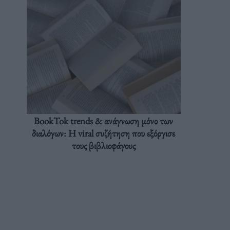
BookTok trends & ανάγνωση μόνο των
διαλόγων: Η viral συζήτηση που εξόργισε
τους βιβλιοφάγους