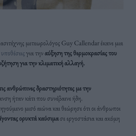
ερασιτέχνης μετεωρολόγος Guy Callendar έκανε μια
 υποθέσεις
για την
αύξηση της θερμοκρασίας του
ζήτηση για την κλιματική αλλαγή.
τις ανθρώπινες δραστηριότητες με την
μανση ήταν κάτι που συνέβαινε ήδη.
ροηγούμενο μισό αιώνα και θεώρησε ότι οι άνθρωποι
ίγοντας ορυκτά καύσιμα
σε εργοστάσια και ακόμη