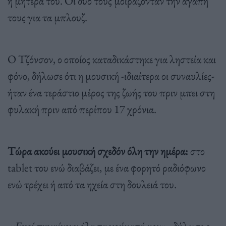
η μητέρα του. Οι δυο τους μοιράζονταν την αγάπη
τους για τα μπλουζ.
Ο Τζόνσον, ο οποίος καταδικάστηκε για ληστεία και
φόνο, δήλωσε ότι η μουσική -ιδιαίτερα οι συναυλίες-
ήταν ένα τεράστιο μέρος της ζωής του πριν μπει στη
φυλακή πριν από περίπου 17 χρόνια.
Τώρα ακούει μουσική σχεδόν όλη την ημέρα:
στο
tablet του ενώ διαβάζει, με ένα φορητό ραδιόφωνο
ενώ τρέχει ή από τα ηχεία στη δουλειά του.
«Εκεί πηγαίνουν όλα τα χρήματά μου»,
δήλωσε ο