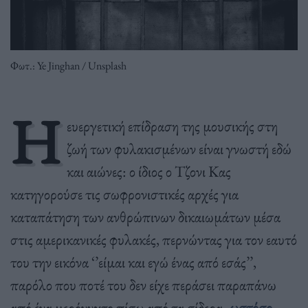
Φωτ.: Ye Jinghan / Unsplash
Η
ευεργετική επίδραση της μουσικής στη
ζωή των φυλακισμένων είναι γνωστή εδώ
και αιώνες: ο ίδιος ο Τζονι Κας
κατηγορούσε τις σωφρονιστικές αρχές για
καταπάτηση των ανθρώπινων δικαιωμάτων μέσα
στις αμερικανικές φυλακές, περνώντας για τον εαυτό
του την εικόνα ‘’είμαι και εγώ ένας από εσάς’’,
παρόλο που ποτέ του δεν είχε περάσει παραπάνω
από ένα μερόνυχτο πίσω από τα σίδερα
-ωστόσο