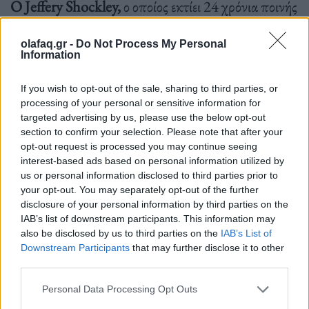
Ο Jeffery Shockley,
ο οποίος εκτίει 24 χρόνια ποινής
ισόβιας κάθειρξης στην Πενσυλβάνια για φόνο, λέει
olafaq.gr -
Do Not Process My Personal
ότι η μουσική προσφέρει κάποια ανακούφιση από
Information
την
«εγκόσμια μονοτονία» της φυλακής.
If you wish to opt-out of the sale, sharing to third parties, or
processing of your personal or sensitive information for
targeted advertising by us, please use the below opt-out
Ο Shockley εκτιμά ότι έχει περισσότερα από χίλια
section to confirm your selection. Please note that after your
opt-out request is processed you may continue seeing
τραγούδια στο tablet του, από χριστιανική μουσική
interest-based ads based on personal information utilized by
μέχρι κλασική μουσική και Eminem. Λέει ότι το
us or personal information disclosed to third parties prior to
your opt-out. You may separately opt-out of the further
γεγονός ότι μπορεί να επιλέξει τι θέλει να ακούσει
disclosure of your personal information by third parties on the
κατά τη διάρκεια της ημέρας – όπως reggae σε ένα
IAB’s list of downstream participants. This information may
also be disclosed by us to third parties on the
IAB’s List of
χαρούμενο πρωινό ή Μπετόβεν πριν τον ύπνο – έχει
Downstream Participants
that may further disclose it to other
third parties.
τεράστιο αντίκτυπο στη διάθεσή του.
Personal Data Processing Opt Outs