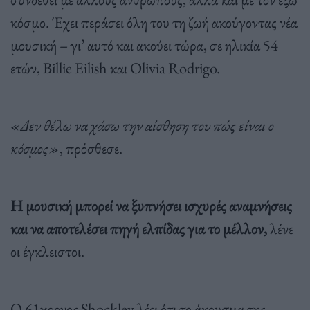
κόσμο. Έχει περάσει όλη του τη ζωή ακούγοντας νέα
μουσική – γι’ αυτό και ακούει τώρα, σε ηλικία 54
ετών, Billie Eilish και Olivia Rodrigo.
«Δεν θέλω να χάσω την αίσθηση του πώς είναι ο
κόσμος»
, πρόσθεσε.
Η μουσική μπορεί να ξυπνήσει ισχυρές αναμνήσεις
και να αποτελέσει πηγή ελπίδας για το μέλλον,
λένε
οι έγκλειστοι.
Ο 61χρονος Shockley λέει ότι το άκουσμα της