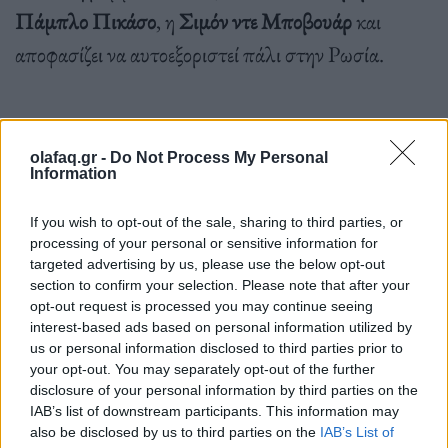
Πάμπλο Πικάσο
, η
Σιμόν ντε Μποβουάρ
και
αποφασίζει να αυτοεξοριστεί πάλι στην Ρωσία.
olafaq.gr -
Do Not Process My Personal
Το 1955 τον βρίσκει στο πλευρό των
Information
Ελληνοκυπρίων στην προσπάθεια τους να
If you wish to opt-out of the sale, sharing to third parties, or
αποτινάξουν τον βρετανικό ζυγό. Συνδέεται με
processing of your personal or sensitive information for
targeted advertising by us, please use the below opt-out
υψηλά στελέχη της ΕΟΚΑ και επιθυμεί τη
section to confirm your selection. Please note that after your
συμφιλίωση με τους Τουρκοκύπριους.
opt-out request is processed you may continue seeing
interest-based ads based on personal information utilized by
us or personal information disclosed to third parties prior to
your opt-out. You may separately opt-out of the further
disclosure of your personal information by third parties on the
IAB’s list of downstream participants. This information may
also be disclosed by us to third parties on the
IAB’s List of