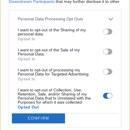
Στις 3 Ιουνίου 1963 πεθαίνει στην Μόσχα, μακριά
Downstream Participants
that may further disclose it to other
third parties.
από την αγαπημένη του πατρίδα.
Το 2009, ο Ρετζέπ
Ταγίπ Ερντογάν του δίνει και πάλι την τουρκική
Personal Data Processing Opt Outs
ιθαγένεια, αλλά το σώμα του δεν έχει επιτραπεί να
I want to opt-out of the Sharing of my
personal data.
επιστρέψει στην Τουρκία, όπως ήταν η τελευταία
Opted In
του επιθυμία
“Θάψτε με στην Ανατολία. Σ’ ένα
I want to opt-out of the Sale of my
Personal Data.
κοιμητήρι χωριού. Κι αν γίνεται ένα πλατάνι να
Opted In
‘ναι πάνω απ’ το κεφάλι μου. Αυτό μου φτάνει”.
I want to opt-out of processing my
Personal Data for Targeted Advertising.
Opted In
Ο Τούρκος συνθέτης Ζουλφού Λιβανελί μελοποιεί
I want to opt-out of Collection, Use,
Retention, Sale, and/or Sharing of my
Personal Data that Is Unrelated with the
πολλά από τα ποιήματα του, ενώ στην Ελλάδα
Purposes for which it was collected.
Opted Out
γίνεται ευρέως γνωστός από τους Γιάννη Ρίτσο,
Θάνο Μικρούτσικο, Μαρία Δημητριάδη και Μάνο
CONFIRM
Λοίζο.