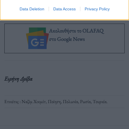
Data Deletion
Data Access
Privacy Policy
Ακολουθήστε το OLAFAQ
στο Google News
Ειρήνη Δρίβα
Ετικέτες :
Ναζίμ Χικμέτ
,
Ποίηση
,
Πολωνία
,
Ρωσία
,
Τουρκία
.