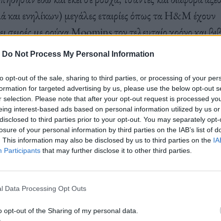
λά και ενηλίκων) μεγάλες εταιρίες όπως τα Η&Μ έχουν
ι σειρές με ρούχα Moomins τον τελευταίο χρόνο και βι
ιρά βιβλίων στις βιτρίνες τους. Αν και πωλείται ως παιδ
-
Do Not Process My Personal Information
εγαλύτερα ποσοστά πωλήσεων στους ενήλικες. Γιατί όμως
 πάντων αυτά τα Moomins;
to opt-out of the sale, sharing to third parties, or processing of your per
formation for targeted advertising by us, please use the below opt-out s
r selection. Please note that after your opt-out request is processed y
eing interest-based ads based on personal information utilized by us or
disclosed to third parties prior to your opt-out. You may separately opt-
losure of your personal information by third parties on the IAB’s list of
. This information may also be disclosed by us to third parties on the
IA
ων κινουμένων σχεδίων και της παιδικής λογοτεχνίας, λ
Participants
that may further disclose it to other third parties.
ρει να συνδυάσουν με τόση χάρη τη φαντασία, τη φιλοσ
 όσο τα Moomins. Zουν σε μια ειρηνική κοιλάδα (Moo
l Data Processing Opt Outs
ίνουν την ουσιαστική αξία της οικογένειας, της αποδοχής
Kαι αν όλο αυτό μοιάζει πολύ σύγχρονο και meta, είναι 
o opt-out of the Sharing of my personal data.