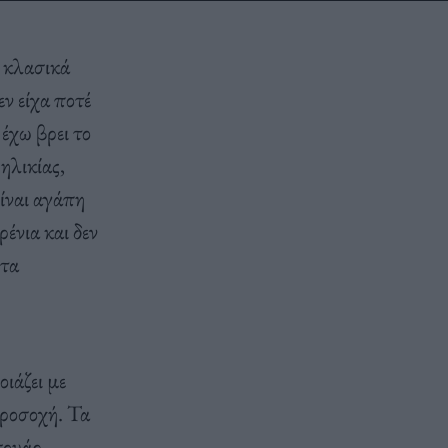
α κλασικά
εν είχα ποτέ
έχω βρει το
 ηλικίας,
είναι αγάπη
ένια και δεν
 τα
ιάζει με
προσοχή. Τα
σουάρ