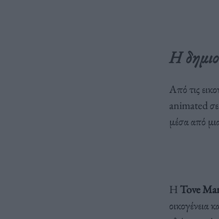
Η δημιο
Από τις εικο
animated σει
μέσα από μι
Η
Tove Mar
οικογένεια κ