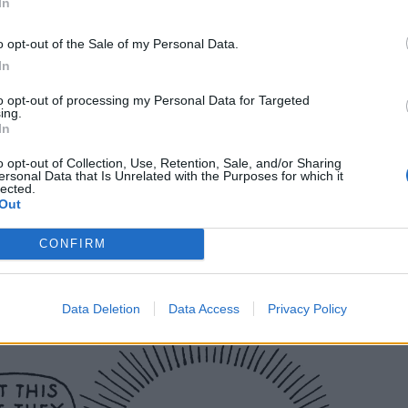
In
 περίπου 80 χρόνια ζωής. Γεννήθηκαν εν μέσω των σκοτε
οσμίου Πολέμου και το πρώτο τους σκίτσο εμφανίστηκ
o opt-out of the Sale of my Personal Data.
In
Η Μικρή Τρομάρα και οι Μεγάλες Καταστροφές”
(
Th
at Flood
). Γιατί όπως θα έλεγε και ο
Albus Dumbledor
to opt-out of processing my Personal Data for Targeted
ing.
In
) ακόμα και στις πιο σκοτεινές στιγμές η ευτυχία υπάρχε
υμηθεί να ανάψει το φως. Και αυτό θα μπορούσε άνετα ν
o opt-out of Collection, Use, Retention, Sale, and/or Sharing
ersonal Data that Is Unrelated with the Purposes for which it
lected.
ο σύμπαν των Moomins. Εδώ “το φως” το άναψε η
Tove
Out
σύμβολο της φινλανδικής τέχνης, ελευθερίας και δημιου
CONFIRM
Data Deletion
Data Access
Privacy Policy