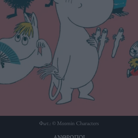
Φωτ.: © Μοοmin Characters
ΆΝΘΡΩΠΟΙ