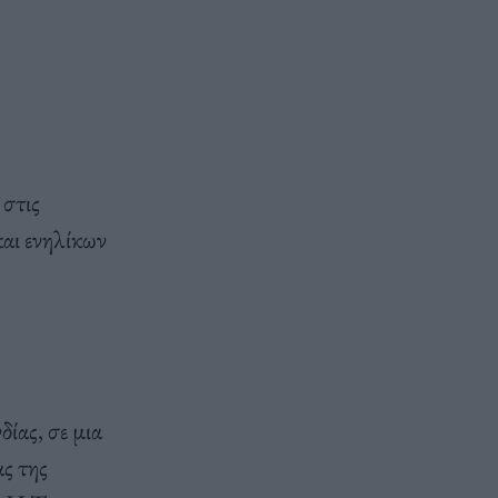
 στις
και ενηλίκων
ίας, σε μια
ας της