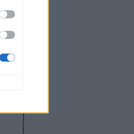
ινών ημερών
ε το 1945
e Moomins
e
(στον
ι, αρκεί
α ήταν μία
 Jansson
,
ργικότητας.