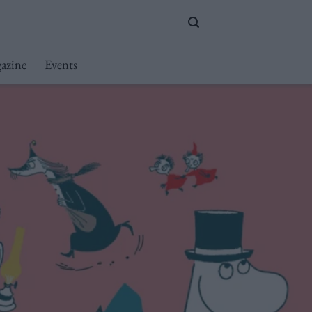
azine
Events