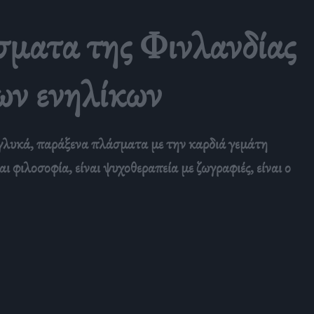
σματα της Φινλανδίας
των ενηλίκων
α γλυκά, παράξενα πλάσματα με την καρδιά γεμάτη
 φιλοσοφία, είναι ψυχοθεραπεία με ζωγραφιές, είναι ο