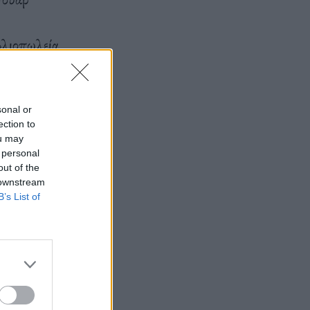
βλιοπωλεία
ικό καρτούν,
; Και τι
sonal or
ection to
ou may
 personal
out of the
 downstream
B’s List of
ίγα έργα
οφία και την
minvalley)
 και της
εντυπωσιακό