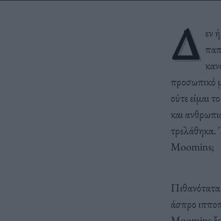
Δ
εν 
παπ
καν
προσωπικό 
ούτε είμαι τ
και ανθρωπιά
τρελάθηκα. Έ
Moomins;
Πιθανότατα 
άσπρο ιπποπ
Moomins ξεπ