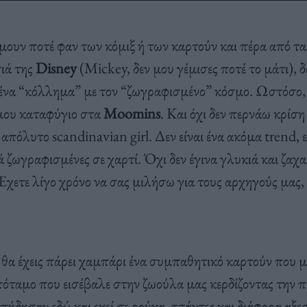
ήμουν ποτέ φαν των κόμιξ ή των καρτούν και πέρα από τ
ιά της
Disney
(Mickey, δεν μου γέμισες ποτέ το μάτι), δ
ένα “κόλλημα” με τον “ζωγραφισμένο” κόσμο. Ωστόσο, 
μου καταφύγιο στα
Moomins
. Και όχι δεν περνάω κρίση
ο απόλυτο scandinavian girl. Δεν είναι ένα ακόμα trend, 
 ζωγραφισμένες σε χαρτί. Όχι δεν έγινα γλυκιά και ζαχαρ
χετε λίγο χρόνο να σας μιλήσω για τους αρχηγούς μας,
θα έχεις πάρει χαμπάρι ένα συμπαθητικό καρτούν που μο
όταμο που εισέβαλε στην ζωούλα μας κερδίζοντας την 
ήδησαν εδώ και εκεί σε ρούχα, τσάντες και διάφορα αξε