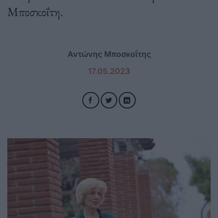
Μποσκοΐτη.
Αντώνης Μποσκοΐτης
17.05.2023