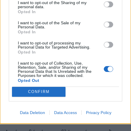
I want to opt-out of the Sharing of my
personal data.
Opted In
I want to opt-out of the Sale of my
Personal Data.
Opted In
I want to opt-out of processing my
Personal Data for Targeted Advertising.
Opted In
Φωτ.: Κωστής Λιερός
I want to opt-out of Collection, Use,
Retention, Sale, and/or Sharing of my
Personal Data that Is Unrelated with the
Purposes for which it was collected.
– Θεωρείτε βασική αιτία μετατόπισης των
Opted Out
Πασοκτζήδων προς τον ΣΥΡΙΖΑ, τη συμμετοχή
CONFIRM
πολλών στελεχών του ΠΑΣΟΚ στη διακυβέρνηση
της ΝΔ;
Data Deletion
Data Access
Privacy Policy