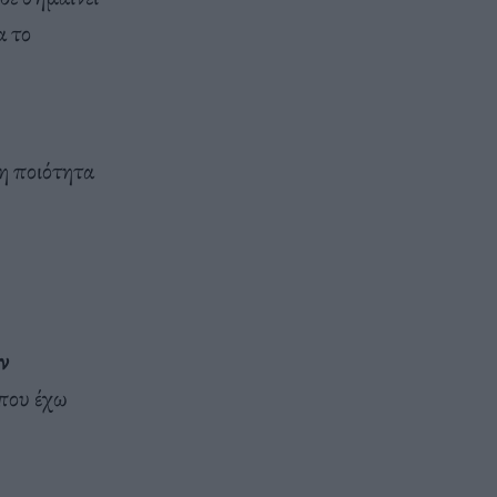
α το
 η ποιότητα
ν
 που έχω