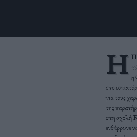
Η
Π
πό
η 
στο εστιατόρ
για τους χαρ
της παρατήρη
στη σχολή
F
ενθάρρυνε ν