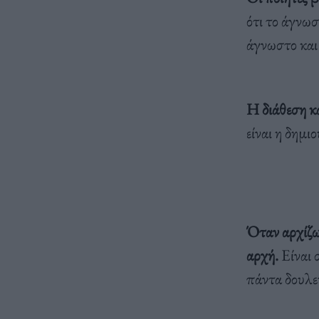
ότι το άγνω
άγνωστο και 
Η διάθεση κα
είναι η δημι
Όταν αρχίζω 
αρχή.
Είναι 
πάντα δουλε