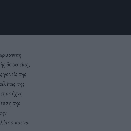
γερμανική
ς δεκαετίας,
 γονείς της
μελέτες της
 την τέχνη
δευσή της
την
λέτου και να