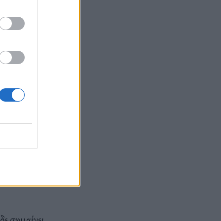
τιση, την
ήση
ίξη χορού,
οναδικό και
 σε ηλικία
δε σημαίνει