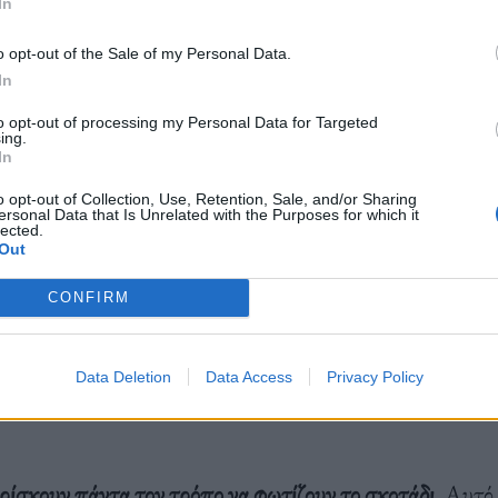
In
χαρακτηρίζεται από την έντονη συναισθηματική του φόρ
o opt-out of the Sale of my Personal Data.
των ανθρώπινων σχέσεων και συναισθημάτων και τη χρ
In
τοιχείων. Οι παραστάσεις της συχνά περιλάμβαναν μια μ
to opt-out of processing my Personal Data for Targeted
ing.
όγου και εντυπωσιακών σκηνικών, δημιουργώντας έναν μ
In
ο καλλιτεχνικό κόσμο. Πέθανε στις 30 Ιουνίου του 2009
o opt-out of Collection, Use, Retention, Sale, and/or Sharing
ersonal Data that Is Unrelated with the Purposes for which it
lected.
Out
CONFIRM
Data Deletion
Data Access
Privacy Policy
βρίσκουν πάντα τον τρόπο να φωτίζουν το σκοτάδι.
Αυτό 