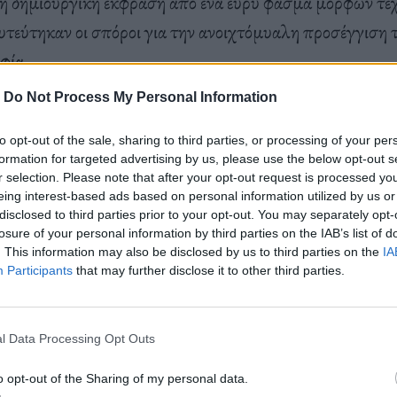
τη δημιουργική έκφραση από ένα ευρύ φάσμα μορφών τέχ
φυτεύτηκαν οι σπόροι για την ανοιχτόμυαλη προσέγγιση
φία.
-
Do Not Process My Personal Information
οκλήρωσε την πρώτη χορογραφία της “Θραύσματα” (“F
to opt-out of the sale, sharing to third parties, or processing of your per
διαδέχτηκε τον δάσκαλο της στην θέση του καλλιτεχνικο
formation for targeted advertising by us, please use the below opt-out s
r selection. Please note that after your opt-out request is processed y
 αργότερα ανέλαβε τη διεύθυνση των Μπαλέτων του Βο
eing interest-based ads based on personal information utilized by us or
disclosed to third parties prior to your opt-out. You may separately opt-
Μπάους ολοκλήρωσε και παρουσίασε πολλές πρωτοπορι
losure of your personal information by third parties on the IAB’s list of
ου έκαναν αίσθηση -“Ιφιγένεια εν Ταύροις” (1974), “C
. This information may also be disclosed by us to third parties on the
IA
Participants
that may further disclose it to other third parties.
ρύφαλλα” («Nelken», 1982), “Palermo, Palermo” (19
ogo” (1998).
l Data Processing Opt Outs
o opt-out of the Sharing of my personal data.