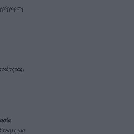
εγρήγορση
τικότητας,
τασία
δύναμη για