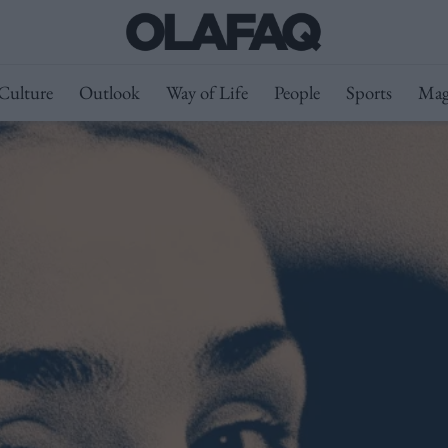
Culture
Outlook
Way of Life
People
Sports
Mag