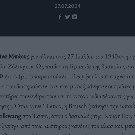
27.07.2024
ίνα Μπάους
γεννήθηκε στις 27 Ιουλίου του 1940 στην 
λη Ζόλινγκεν. Ως παιδί στη Γερμανία της δύσκολης αυτή
Φιλιπίν (με το παρατσούκλι Πίνα), βοηθούσε συχνά τους
ιο που διατηρούσαν. Και εκεί μέσα ξεκίνησαν οι πρώτες 
ακτήρες των ανθρώπων και το έντονο ενδιαφέρον της για
σης. Όταν έγινε 14 ετών, η Bausch ξεκίνησε την εκπαί
olkwang
στο Έσσεν, όπου ο δάσκαλός της, Κουρτ Γιος, 
α ξεφύγει από τους αυστηρούς κανόνες του κλασικού μπα